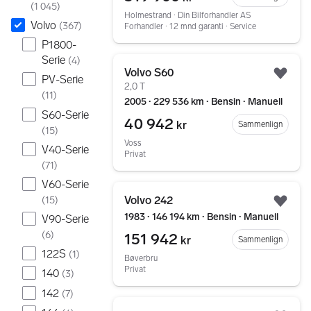
(
1 045
)
Holmestrand ∙ Din Bilforhandler AS
Volvo
(
367
)
Forhandler ∙ 12 mnd garanti ∙ Service
P1800-
Serie
Gå til annonsen
(
4
)
Volvo S60
PV-Serie
Legg
2,0 T
(
11
)
2005 ∙ 229 536 km ∙ Bensin ∙ Manuell
S60-Serie
40 942
kr
Sammenlign
(
15
)
Voss
V40-Serie
Privat
(
71
)
V60-Serie
Gå til annonsen
Volvo 242
(
15
)
Legg
1983 ∙ 146 194 km ∙ Bensin ∙ Manuell
V90-Serie
(
6
)
151 942
kr
Sammenlign
122S
(
1
)
Bøverbru
Privat
140
(
3
)
142
(
7
)
Gå til annonsen