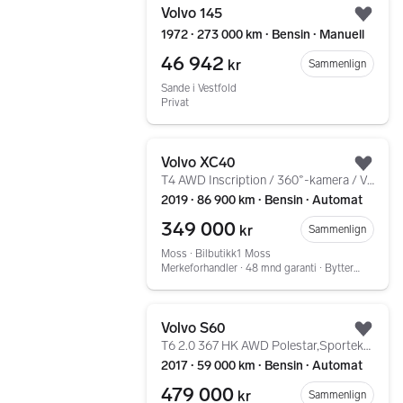
Volvo 145
Legg
1972 ∙ 273 000 km ∙ Bensin ∙ Manuell
46 942
kr
Sammenlign
Sande i Vestfold
Privat
Gå til annonsen
Volvo XC40
Legg
T4 AWD Inscription / 360°-kamera / Varmer med timer
2019 ∙ 86 900 km ∙ Bensin ∙ Automat
349 000
kr
Sammenlign
Moss ∙ Bilbutikk1 Moss
Merkeforhandler ∙ 48 mnd garanti ∙ Bytterett
Gå til annonsen
Volvo S60
Legg
T6 2.0 367 HK AWD Polestar,Sporteksos,lav km,unik
2017 ∙ 59 000 km ∙ Bensin ∙ Automat
479 000
kr
Sammenlign