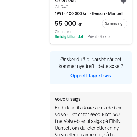
Volvo 940
Legg
GL 940
1991 ∙ 400 000 km ∙ Bensin ∙ Manuell
55 000
kr
Sammenlign
Olderdalen
Smidig bilhandel
–
Privat ∙ Service
Ønsker du å bli varslet når det
kommer nye treff i dette søket?
Opprett lagret søk
Volvo til salgs
Er du klar til å kjøre av gårde i en
Volvo? Det er for øyeblikket 367
fine Volvo-biler til salgs på FINN.
Uansett om du leter etter en ny
Volvo eller en annen bil, så har