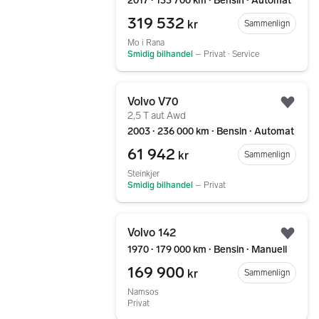
2017 ∙ 133 700 km ∙ Bensin ∙ Automat
319 532
kr
Sammenlign
Mo i Rana
Smidig bilhandel
–
Privat ∙ Service
Gå til annonsen
Volvo V70
Legg
2,5 T aut Awd
2003 ∙ 236 000 km ∙ Bensin ∙ Automat
61 942
kr
Sammenlign
Steinkjer
Smidig bilhandel
–
Privat
Gå til annonsen
Volvo 142
Legg
1970 ∙ 179 000 km ∙ Bensin ∙ Manuell
169 900
kr
Sammenlign
Namsos
Privat