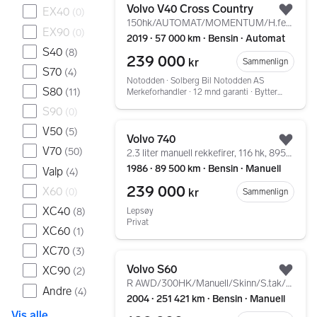
Volvo V40 Cross Country
EX40
(
0
)
Legg
150hk/AUTOMAT/MOMENTUM/H.feste/skinn/kupevarmer++
EX90
(
0
)
2019 ∙ 57 000 km ∙ Bensin ∙ Automat
S40
(
8
)
239 000
kr
Sammenlign
S70
(
4
)
Notodden ∙ Solberg Bil Notodden AS
S80
(
11
)
Merkeforhandler ∙ 12 mnd garanti ∙ Bytterett ∙ Service
S90
(
0
)
Gå til annonsen
V50
(
5
)
Volvo 740
Legg
V70
(
50
)
2.3 liter manuell rekkefirer, 116 hk, 89500 km
1986 ∙ 89 500 km ∙ Bensin ∙ Manuell
Valp
(
4
)
239 000
X60
(
0
)
kr
Sammenlign
XC40
(
8
)
Lepsøy
Privat
XC60
(
1
)
XC70
(
3
)
Gå til annonsen
Volvo S60
XC90
(
2
)
Legg
R AWD/300HK/Manuell/Skinn/S.tak/C-Four/18``/PEN
Andre
(
4
)
2004 ∙ 251 421 km ∙ Bensin ∙ Manuell
Vis alle