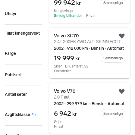
99 942
kr
Sammenlign
Kongsvinger
Utstyr
Smidig bilhandel
–
Privat
Gå til annonsen
Tillat tilhengervekt
Volvo XC70
Legg
2.4T 200HK AWD AUT SKINN ECC TAKRAILS EU-06/2026 ++
2002 ∙ 412 000 km ∙ Bensin ∙ Automat
Farge
19 999
kr
Sammenlign
Skien ∙ BilCenteret AS
Forhandler
Publisert
Gå til annonsen
Volvo V70
Legg
Antall seter
2,0 T aut
2002 ∙ 299 979 km ∙ Bensin ∙ Automat
6 942
kr
Sammenlign
Avgiftsklasse
Personbil
Ørje
Privat