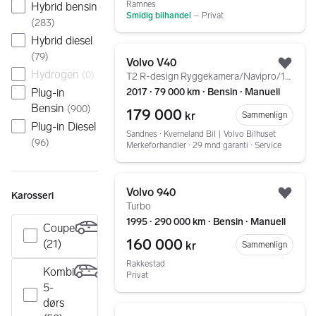
Ramnes
Hybrid bensin
Smidig bilhandel
–
Privat
(
283
)
Hybrid diesel
Gå til annonsen
(
79
)
Volvo V40
Legg
Hydrogen
(
0
)
T2 R-design Ryggekamera/Navipro/18/Manuell/Garanti
2017 ∙ 79 000 km ∙ Bensin ∙ Manuell
Plug-in
Bensin
(
900
)
179 000
kr
Sammenlign
Plug-in Diesel
Sandnes ∙ Kverneland Bil | Volvo Bilhuset
(
96
)
Merkeforhandler ∙ 29 mnd garanti ∙ Service
Gå til annonsen
Volvo 940
Karosseri
Legg
Turbo
1995 ∙ 290 000 km ∙ Bensin ∙ Manuell
Coupe
160 000
(21)
kr
Sammenlign
Rakkestad
Kombi
Privat
5-
dørs
Gå til annonsen