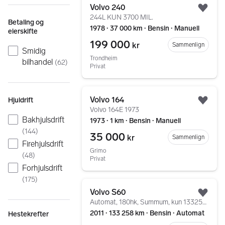
Volvo 240
Legg
244L KUN 3700 MIL.
Betaling og
1978 ∙ 37 000 km ∙ Bensin ∙ Manuell
eierskifte
199 000
kr
Sammenlign
Smidig
Trondheim
bilhandel
(
62
)
Privat
Gå til annonsen
Volvo 164
Hjuldrift
Legg
Volvo 164E 1973
Bakhjulsdrift
1973 ∙ 1 km ∙ Bensin ∙ Manuell
(
144
)
35 000
kr
Sammenlign
Firehjulsdrift
Grimo
(
48
)
Privat
Forhjulsdrift
(
175
)
Gå til annonsen
Volvo S60
Legg
Automat, 180hk, Summum, kun 133258km.
2011 ∙ 133 258 km ∙ Bensin ∙ Automat
Hestekrefter