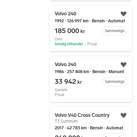
Gå til annonsen
Volvo 240
Legg
1992 ∙ 126 997 km ∙ Bensin ∙ Automat
185 000
kr
Sammenlign
Oslo
Smidig bilhandel
–
Privat
Gå til annonsen
Volvo 240
Legg
1986 ∙ 257 808 km ∙ Bensin ∙ Manuell
33 942
kr
Sammenlign
Gardvik
Privat
Gå til annonsen
Volvo V40 Cross Country
Legg
T3 Summum
2017 ∙ 42 783 km ∙ Bensin ∙ Automat