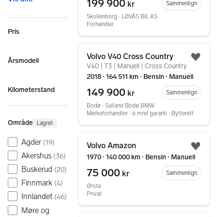
199 900
kr
Sammenlign
Skollenborg ∙ LØVÅS BIL AS
Forhandler
Pris
Gå til annonsen
Volvo V40 Cross Country
Årsmodell
Legg
V40 | T3 | Manuell | Cross Country
2018 ∙ 164 511 km ∙ Bensin ∙ Manuell
Kilometerstand
149 900
kr
Sammenlign
Bodø ∙ Sulland Bodø BMW
Merkeforhandler ∙ 6 mnd garanti ∙ Bytterett
Område
Lagret
Gå til annonsen
Agder
(
19
)
Volvo Amazon
Legg
Akershus
(
36
)
1970 ∙ 140 000 km ∙ Bensin ∙ Manuell
Buskerud
(
20
)
75 000
kr
Sammenlign
Finnmark
(
4
)
Ørsta
Privat
Innlandet
(
46
)
Møre og