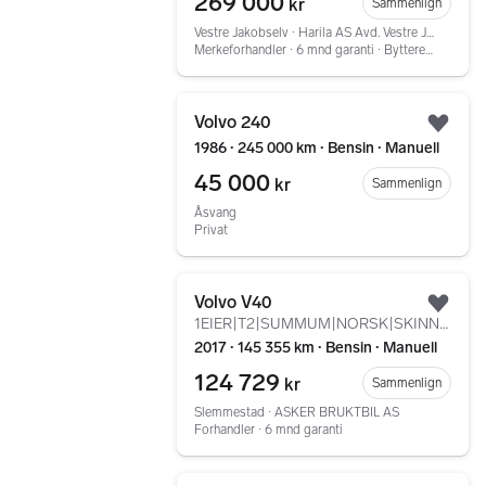
269 000
kr
Sammenlign
Vestre Jakobselv ∙ Harila AS Avd. Vestre Jakobselv
Merkeforhandler ∙ 6 mnd garanti ∙ Bytterett ∙ Service
Gå til annonsen
Volvo 240
Legg
1986 ∙ 245 000 km ∙ Bensin ∙ Manuell
45 000
kr
Sammenlign
Åsvang
Privat
Gå til annonsen
Volvo V40
Legg
1EIER|T2|SUMMUM|NORSK|SKINN|CRUISE|DAB|NAVI|EU05.27++++
2017 ∙ 145 355 km ∙ Bensin ∙ Manuell
124 729
kr
Sammenlign
Slemmestad ∙ ASKER BRUKTBIL AS
Forhandler ∙ 6 mnd garanti
Gå til annonsen