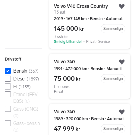
Gå til annonsen
Volvo V40 Cross Country
Legg
T3 aut
2019 ∙ 167 148 km ∙ Bensin ∙ Automat
145 000
kr
Sammenlign
Jessheim
Smidig bilhandel
–
Privat ∙ Service
Gå til annonsen
Drivstoff
Volvo 740
Legg
1991 ∙ 472 000 km ∙ Bensin ∙ Manuell
Bensin
(
367
)
75 000
Diesel
kr
Sammenlign
(
1 897
)
El
(
1 135
)
Lindesnes
Privat
Etanol (FFV,
E85)
(
0
)
Gå til annonsen
Gass (CNG)
Volvo 740
Legg
(
0
)
1989 ∙ 320 000 km ∙ Bensin ∙ Automat
Gass+bensin
47 999
kr
Sammenlign
(
0
)