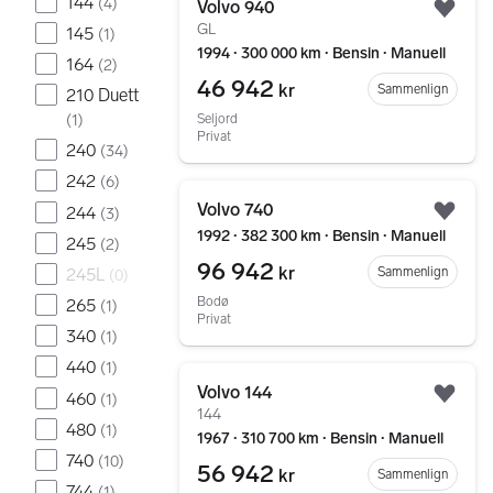
144
(
4
)
Volvo 940
Legg
GL
145
(
1
)
1994 ∙ 300 000 km ∙ Bensin ∙ Manuell
164
(
2
)
46 942
kr
Sammenlign
210 Duett
Seljord
(
1
)
Privat
240
(
34
)
242
(
6
)
Gå til annonsen
Volvo 740
244
(
3
)
Legg
1992 ∙ 382 300 km ∙ Bensin ∙ Manuell
245
(
2
)
96 942
kr
245L
Sammenlign
(
0
)
Bodø
265
(
1
)
Privat
340
(
1
)
440
(
1
)
Gå til annonsen
Volvo 144
460
(
1
)
Legg
144
480
(
1
)
1967 ∙ 310 700 km ∙ Bensin ∙ Manuell
740
(
10
)
56 942
kr
Sammenlign
744
(
1
)