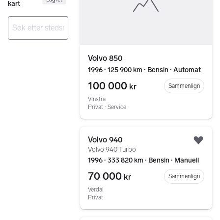
kart
Ingen resultater
Volvo 850
1996 ∙ 125 900 km ∙ Bensin ∙ Automat
100 000
kr
Sammenlign
Vinstra
Privat ∙ Service
Gå til annonsen
Volvo 940
Legg
Volvo 940 Turbo
1996 ∙ 333 820 km ∙ Bensin ∙ Manuell
70 000
kr
Sammenlign
Verdal
Privat