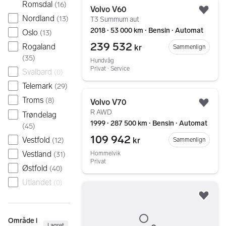
Gå til annonsen
Romsdal
(
16
)
Volvo V60
Legg
Nordland
(
13
)
T3 Summum aut
2018 ∙ 53 000 km ∙ Bensin ∙ Automat
Oslo
(
13
)
239 532
Rogaland
kr
Sammenlign
(
35
)
Hundvåg
Privat ∙ Service
Svalbard
(
0
)
Telemark
(
29
)
Gå til annonsen
Troms
(
8
)
Volvo V70
Legg
R AWD
Trøndelag
1999 ∙ 287 500 km ∙ Bensin ∙ Automat
(
45
)
109 942
Vestfold
kr
(
12
)
Sammenlign
Vestland
Hommelvik
(
31
)
Privat
Østfold
(
40
)
Utlandet
(
0
)
Gå til annonsen
Legg
Område i
Lagret