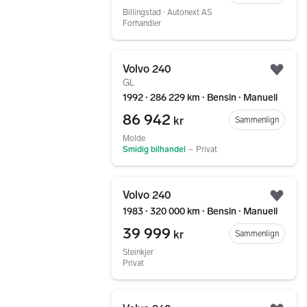
Billingstad ∙ Autonext AS
Forhandler
Gå til annonsen
Volvo 240
Legg
GL
1992 ∙ 286 229 km ∙ Bensin ∙ Manuell
86 942
kr
Sammenlign
Molde
Smidig bilhandel
–
Privat
Gå til annonsen
Volvo 240
Legg
1983 ∙ 320 000 km ∙ Bensin ∙ Manuell
39 999
kr
Sammenlign
Steinkjer
Privat
Gå til annonsen