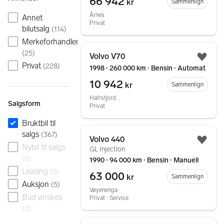
66 942
kr
Sammenlign
Årnes
Annet
Privat
bilutsalg
(
114
)
Merkeforhandler
Gå til annonsen
(
25
)
Volvo V70
Legg
Privat
(
228
)
1998 ∙ 260 000 km ∙ Bensin ∙ Automat
10 942
kr
Sammenlign
Hafrsfjord
Salgsform
Privat
Bruktbil til
Gå til annonsen
salgs
(
367
)
Volvo 440
Legg
Nybil til salgs
GL Injection
(
0
)
1990 ∙ 94 000 km ∙ Bensin ∙ Manuell
Leasing
(
0
)
63 000
kr
Sammenlign
Auksjon
(
5
)
Vøyenenga
Bud ønskes
Privat ∙ Service
(
0
)
Gå til annonsen