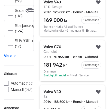
(58)
Volvo V40
Legg
T2 R-Design
Sedan
2017 ∙ 123 000 km ∙ Bensin ∙ Manuell
(118)
169 000
kr
Sammenlign
Stasjonsvogn
Tromsø ∙ Harila AS avd Tromsø
(124)
Merkeforhandler ∙ 6 mnd garanti ∙ Bytterett ∙ Service ∙ Tilstandsrapport
SUV/Offroad
Gå til annonsen
(17)
Volvo C70
Legg
Cabriolet
Vis alle
2001 ∙ 70 866 km ∙ Bensin ∙ Automat
181 942
kr
Sammenlign
Drammen
Girkasse
Smidig bilhandel
–
Privat ∙ Service
Automat
(
155
)
Gå til annonsen
Manuell
(
212
)
Volvo V40
Legg
T2
2014 ∙ 188 600 km ∙ Bensin ∙ Manuell
Annonsør