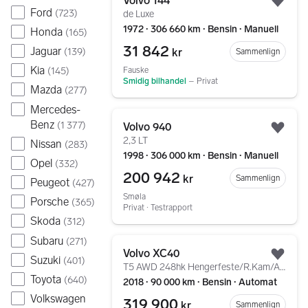
Volvo 144
Legg
Ford
(
723
)
de Luxe
1972 ∙ 306 660 km ∙ Bensin ∙ Manuell
Honda
(
165
)
31 842
Jaguar
kr
(
139
)
Sammenlign
Kia
Fauske
(
145
)
Smidig bilhandel
–
Privat
Mazda
(
277
)
Mercedes-
Gå til annonsen
Benz
(
1 377
)
Volvo 940
Legg
2,3 LT
Nissan
(
283
)
1998 ∙ 306 000 km ∙ Bensin ∙ Manuell
Opel
(
332
)
200 942
kr
Sammenlign
Peugeot
(
427
)
Smøla
Porsche
(
365
)
Privat ∙ Testrapport
Skoda
(
312
)
Subaru
Gå til annonsen
(
271
)
Volvo XC40
Suzuki
Legg
(
401
)
T5 AWD 248hk Hengerfeste/R.Kam/ACC/Carplay/Rattvarme/
Toyota
(
640
)
2018 ∙ 90 000 km ∙ Bensin ∙ Automat
Volkswagen
319 900
kr
Sammenlign