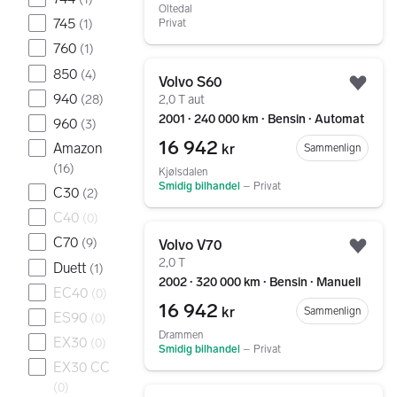
Oltedal
745
Privat
(
1
)
760
(
1
)
Gå til annonsen
850
(
4
)
Volvo S60
Legg
940
(
28
)
2,0 T aut
2001 ∙ 240 000 km ∙ Bensin ∙ Automat
960
(
3
)
16 942
Amazon
kr
Sammenlign
(
16
)
Kjølsdalen
Smidig bilhandel
–
Privat
C30
(
2
)
C40
(
0
)
Gå til annonsen
C70
(
9
)
Volvo V70
Legg
2,0 T
Duett
(
1
)
2002 ∙ 320 000 km ∙ Bensin ∙ Manuell
EC40
(
0
)
16 942
kr
Sammenlign
ES90
(
0
)
Drammen
EX30
(
0
)
Smidig bilhandel
–
Privat
EX30 CC
(
0
)
Gå til annonsen