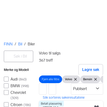
Her er du
FINN
/
Bil
/
Biler
Filtre
Søk i Bil
Volvo til salgs
367
treff
Ingen resultater
Lagre søk
Merke og Modell
Audi
(
840
)
Fjern alle filtre
Volvo
Bensin
Bru
Fjern alle filtre
Vis filter
Fjern filteret
Vis filter
Fjern filte
Vis
BMW
(
998
)
Chevrolet
(
309
)
367 resultater
Gå til annonsen
Betalt plassering
Citroen
(
186
)