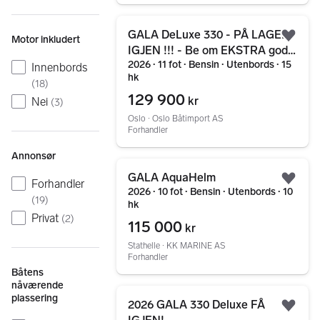
Gå til annonsen
GALA DeLuxe 330 - PÅ LAGER
Motor inkludert
Legg
IGJEN !!! - Be om EKSTRA godt
2026 ∙ 11 fot ∙ Bensin ∙ Utenbords ∙ 15
tilbud...
Innenbords
hk
(
18
)
129 900
kr
Nei
(
3
)
Oslo ∙ Oslo Båtimport AS
Forhandler
Annonsør
Gå til annonsen
GALA AquaHelm
Forhandler
Legg
2026 ∙ 10 fot ∙ Bensin ∙ Utenbords ∙ 10
(
19
)
hk
Privat
(
2
)
115 000
kr
Stathelle ∙ KK MARINE AS
Forhandler
Båtens
nåværende
Gå til annonsen
plassering
2026 GALA 330 Deluxe FÅ
Legg