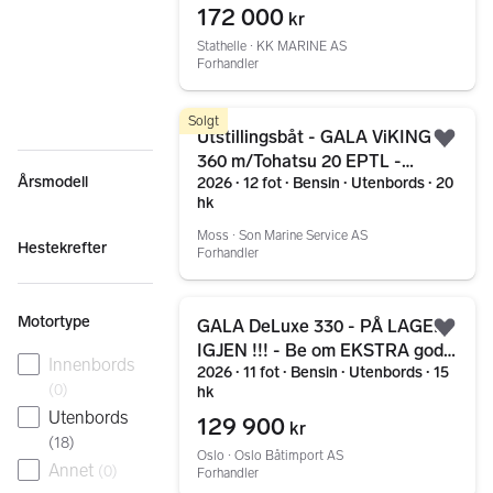
172 000
kr
Stathelle ∙ KK MARINE AS
Forhandler
Gå til annonsen
Solgt
Utstillingsbåt - GALA ViKING
Legg
360 m/Tohatsu 20 EPTL -
Årsmodell
2026 ∙ 12 fot ∙ Bensin ∙ Utenbords ∙ 20
Finans fra 2096,- Kr p/mnd.
hk
Moss ∙ Son Marine Service AS
Hestekrefter
Forhandler
Gå til annonsen
Motortype
GALA DeLuxe 330 - PÅ LAGER
Legg
IGJEN !!! - Be om EKSTRA godt
Innenbords
2026 ∙ 11 fot ∙ Bensin ∙ Utenbords ∙ 15
tilbud...
(
0
)
hk
Utenbords
129 900
kr
(
18
)
Oslo ∙ Oslo Båtimport AS
Annet
(
0
)
Forhandler