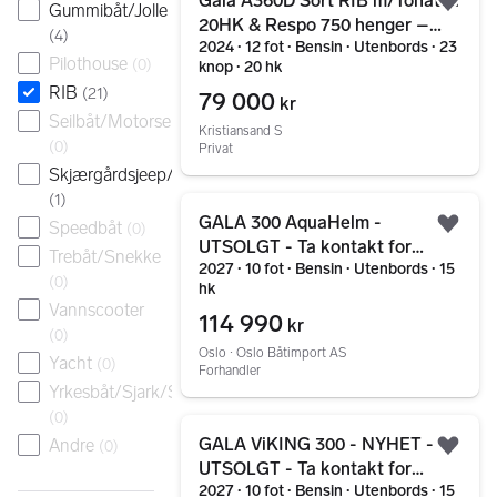
Gala A360D Sort RIB m/Tohatsu
Gummibåt/Jolle
Legg
20HK & Respo 750 henger –
(
4
)
2024 ∙ 12 fot ∙ Bensin ∙ Utenbords ∙ 23
Dobbelt aluminiumsskrog!
Pilothouse
(
0
)
knop ∙ 20 hk
RIB
(
21
)
79 000
kr
Seilbåt/Motorseiler
Kristiansand S
(
0
)
Privat
Skjærgårdsjeep/Landstedsbåt
(
1
)
Gå til annonsen
GALA 300 AquaHelm -
Speedbåt
(
0
)
Legg
UTSOLGT - Ta kontakt for
Trebåt/Snekke
2027 ∙ 10 fot ∙ Bensin ∙ Utenbords ∙ 15
ekstra godt høst tilbud...
(
0
)
hk
Vannscooter
114 990
kr
(
0
)
Oslo ∙ Oslo Båtimport AS
Yacht
(
0
)
Forhandler
Yrkesbåt/Sjark/Skøyte
(
0
)
Gå til annonsen
GALA ViKING 300 - NYHET -
Andre
(
0
)
Legg
UTSOLGT - Ta kontakt for
2027 ∙ 10 fot ∙ Bensin ∙ Utenbords ∙ 15
ekstra godt høst tilbud...