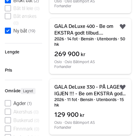
Brukt båt
(
2
)
Oslo ∙ Oslo Båtimport AS
Forhandler
Båt til leie
(
0
)
Båt ønskes
Gå til annonsen
(
0
)
GALA DeLuxe 400 - Be om
Legg
Ny båt
(
19
)
EKSTRA godt tilbud....
2026 ∙ 14 fot ∙ Bensin ∙ Utenbords ∙ 50
hk
Lengde
269 900
kr
Oslo ∙ Oslo Båtimport AS
Forhandler
Pris
Gå til annonsen
GALA DeLuxe 330 - PÅ LAGER
Legg
Område
Lagret
IGJEN !!! - Be om EKSTRA godt
2026 ∙ 11 fot ∙ Bensin ∙ Utenbords ∙ 15
tilbud...
Agder
(
1
)
hk
Akershus
(
0
)
129 900
kr
Buskerud
(
0
)
Oslo ∙ Oslo Båtimport AS
Forhandler
Finnmark
(
0
)