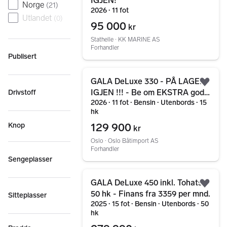
IGJEN!
Norge
(
21
)
2026 ∙ 11 fot
Utlandet
(
0
)
95 000
kr
Stathelle ∙ KK MARINE AS
Forhandler
Publisert
Gå til annonsen
GALA DeLuxe 330 - PÅ LAGER
Legg
IGJEN !!! - Be om EKSTRA godt
Drivstoff
2026 ∙ 11 fot ∙ Bensin ∙ Utenbords ∙ 15
tilbud...
hk
129 900
Knop
kr
Oslo ∙ Oslo Båtimport AS
Forhandler
Sengeplasser
Gå til annonsen
GALA DeLuxe 450 inkl. Tohatsu
Legg
50 hk - Finans fra 3359 per mnd.
Sitteplasser
2025 ∙ 15 fot ∙ Bensin ∙ Utenbords ∙ 50
hk