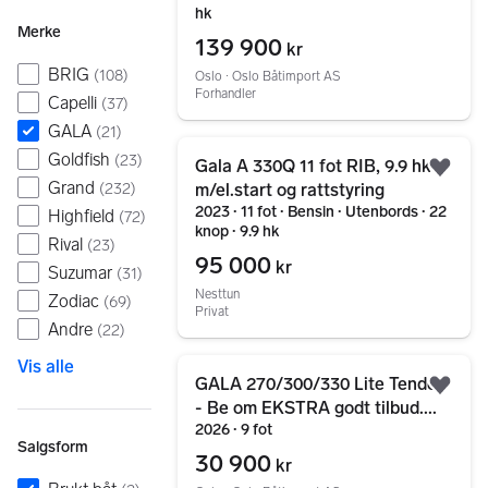
hk
Merke
139 900
kr
BRIG
(
108
)
Oslo ∙ Oslo Båtimport AS
Forhandler
Capelli
(
37
)
GALA
(
21
)
Gå til annonsen
Goldfish
(
23
)
Gala A 330Q 11 fot RIB, 9.9 hk
Legg
Grand
m/el.start og rattstyring
(
232
)
2023 ∙ 11 fot ∙ Bensin ∙ Utenbords ∙ 22
Highfield
(
72
)
knop ∙ 9.9 hk
Rival
(
23
)
95 000
kr
Suzumar
(
31
)
Nesttun
Zodiac
(
69
)
Privat
Andre
(
22
)
Gå til annonsen
Vis alle
GALA 270/300/330 Lite Tender
Legg
- Be om EKSTRA godt tilbud....
2026 ∙ 9 fot
Salgsform
30 900
kr