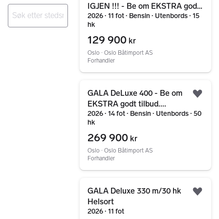
Legg
IGJEN !!! - Be om EKSTRA godt
2026 ∙ 11 fot ∙ Bensin ∙ Utenbords ∙ 15
tilbud...
hk
Ingen resultater
129 900
kr
Oslo ∙ Oslo Båtimport AS
Forhandler
Gå til annonsen
GALA DeLuxe 400 - Be om
Legg
EKSTRA godt tilbud....
2026 ∙ 14 fot ∙ Bensin ∙ Utenbords ∙ 50
hk
269 900
kr
Oslo ∙ Oslo Båtimport AS
Forhandler
Gå til annonsen
GALA Deluxe 330 m/30 hk
Legg
Helsort
2026 ∙ 11 fot