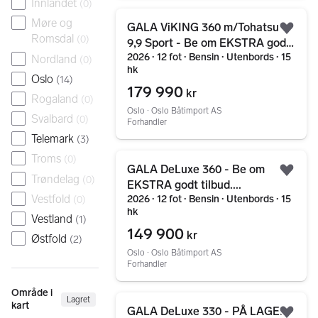
Innlandet
(
0
)
Gå til annonsen
Møre og
GALA ViKING 360 m/Tohatsu
Legg
Romsdal
(
0
)
9,9 Sport - Be om EKSTRA godt
2026 ∙ 12 fot ∙ Bensin ∙ Utenbords ∙ 15
tilbud....
Nordland
(
0
)
hk
Oslo
(
14
)
179 990
kr
Rogaland
(
0
)
Oslo ∙ Oslo Båtimport AS
Svalbard
(
0
)
Forhandler
Telemark
(
3
)
Gå til annonsen
Troms
(
0
)
GALA DeLuxe 360 - Be om
Legg
Trøndelag
(
0
)
EKSTRA godt tilbud....
Vestfold
2026 ∙ 12 fot ∙ Bensin ∙ Utenbords ∙ 15
(
0
)
hk
Vestland
(
1
)
149 900
kr
Østfold
(
2
)
Oslo ∙ Oslo Båtimport AS
Forhandler
Område i
Gå til annonsen
Lagret
kart
GALA DeLuxe 330 - PÅ LAGER