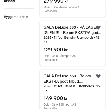
279 990
Bredde
kr
Moss ∙ Son Marine Service AS
Forhandler
Byggemateriale
Gå til annonsen
GALA DeLuxe 330 - PÅ LAGER
Legg
IGJEN !!! - Be om EKSTRA godt
2026 ∙ 11 fot ∙ Bensin ∙ Utenbords ∙ 15
tilbud...
hk
129 900
kr
Oslo ∙ Oslo Båtimport AS
Forhandler
Gå til annonsen
GALA DeLuxe 360 - Be om
Legg
EKSTRA godt tilbud....
2026 ∙ 12 fot ∙ Bensin ∙ Utenbords ∙ 15
hk
149 900
kr
Oslo ∙ Oslo Båtimport AS
Forhandler