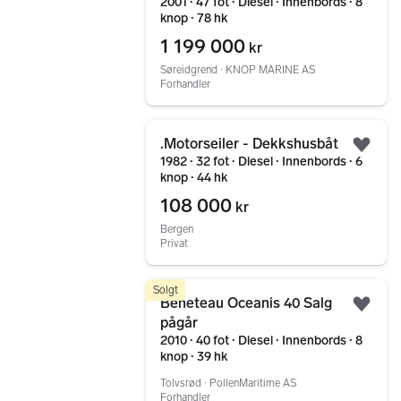
2001 ∙ 47 fot ∙ Diesel ∙ Innenbords ∙ 8
knop ∙ 78 hk
1 199 000
kr
Søreidgrend ∙ KNOP MARINE AS
Forhandler
Gå til annonsen
.Motorseiler - Dekkshusbåt
Legg
1982 ∙ 32 fot ∙ Diesel ∙ Innenbords ∙ 6
knop ∙ 44 hk
108 000
kr
Bergen
Privat
Gå til annonsen
Solgt
Beneteau Oceanis 40 Salg
Legg
pågår
2010 ∙ 40 fot ∙ Diesel ∙ Innenbords ∙ 8
knop ∙ 39 hk
Tolvsrød ∙ PollenMaritime AS
Forhandler