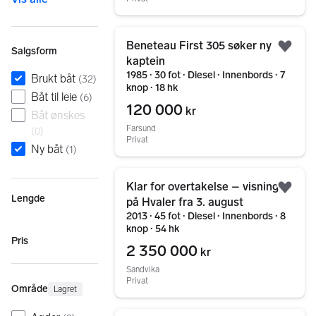
Gå til annonsen
Beneteau First 305 søker ny
Salgsform
Legg
kaptein
1985 ∙ 30 fot ∙ Diesel ∙ Innenbords ∙ 7
Brukt båt
(
32
)
knop ∙ 18 hk
Båt til leie
(
6
)
120 000
kr
Båt ønskes
Farsund
(
0
)
Privat
Ny båt
(
1
)
Gå til annonsen
Klar for overtakelse – visning
Legg
Lengde
på Hvaler fra 3. august
2013 ∙ 45 fot ∙ Diesel ∙ Innenbords ∙ 8
knop ∙ 54 hk
Pris
2 350 000
kr
Sandvika
Privat
Område
Lagret
Gå til annonsen