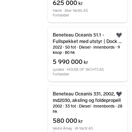
625 000
kr
Høvik ∙ Aker Yachts AS
Forhandler
Gå til annonsen
Beneteau Oceanis 51.1 -
Legg
Fullspekket med utstyr | Dock &
2022 ∙ 50 fot ∙ Diesel ∙ Innenbords ∙ 9
Go | Én eier
knop ∙ 80 hk
5 990 000
kr
Lysaker ∙ HOUSE OF YACHTS AS
Forhandler
Gå til annonsen
Beneteau Oceanis 331, 2002,
Legg
md2030, aksling og foldepropell
2002 ∙ 33 fot ∙ Diesel ∙ Innenbords ∙ 28
hk
580 000
kr
Vestre Åmøy ∙ W-Yacht AS