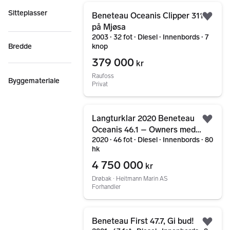
Gå til annonsen
Sitteplasser
Beneteau Oceanis Clipper 311 –
Legg
på Mjøsa
2003 ∙ 32 fot ∙ Diesel ∙ Innenbords ∙ 7
Bredde
knop
379 000
kr
Raufoss
Byggemateriale
Privat
Gå til annonsen
Langturklar 2020 Beneteau
Legg
Oceanis 46.1 – Owners med
2020 ∙ 46 fot ∙ Diesel ∙ Innenbords ∙ 80
ensuite WC bad og dusjbad
hk
4 750 000
kr
Drøbak ∙ Heitmann Marin AS
Forhandler
Gå til annonsen
Beneteau First 47.7, Gi bud!
Legg