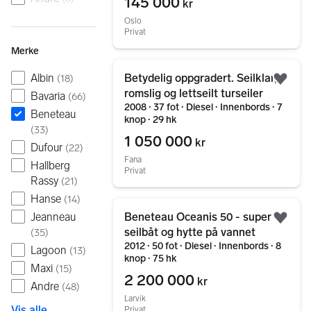
145 000
kr
Oslo
Privat
Merke
Gå til annonsen
Betydelig oppgradert. Seilklar,
Albin
(
18
)
Legg
romslig og lettseilt turseiler
Bavaria
(
66
)
2008 ∙ 37 fot ∙ Diesel ∙ Innenbords ∙ 7
Beneteau
knop ∙ 29 hk
(
33
)
1 050 000
kr
Dufour
(
22
)
Fana
Hallberg
Privat
Rassy
(
21
)
Hanse
(
14
)
Gå til annonsen
Beneteau Oceanis 50 - super
Jeanneau
Legg
seilbåt og hytte på vannet
(
35
)
2012 ∙ 50 fot ∙ Diesel ∙ Innenbords ∙ 8
Lagoon
(
13
)
knop ∙ 75 hk
Maxi
(
15
)
2 200 000
kr
Andre
(
48
)
Larvik
Vis alle
Privat