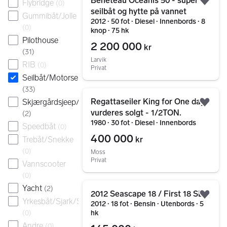
Beneteau Oceanis 50 - super
Flybridge
(
0
)
Legg
seilbåt og hytte på vannet
Gummibåt/Jolle
2012 ∙ 50 fot ∙ Diesel ∙ Innenbords ∙ 8
(
0
)
knop ∙ 75 hk
Pilothouse
2 200 000
kr
(
31
)
Larvik
RIB
(
0
)
Privat
Seilbåt/Motorseiler
(
33
)
Gå til annonsen
Regattaseiler King for One day
Skjærgårdsjeep/Landstedsbåt
Legg
vurderes solgt - 1/2TON.
(
2
)
1980 ∙ 30 fot ∙ Diesel ∙ Innenbords
Speedbåt
(
0
)
400 000
kr
Trebåt/Snekke
(
0
)
Moss
Privat
Vannscooter
(
0
)
Gå til annonsen
Yacht
(
2
)
2012 Seascape 18 / First 18 SE
Legg
Yrkesbåt/Sjark/Skøyte
2012 ∙ 18 fot ∙ Bensin ∙ Utenbords ∙ 5
hk
(
0
)
Andre
(
0
)