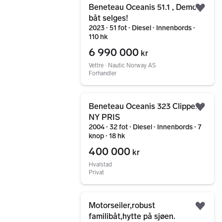
Beneteau Oceanis 51.1 , Demo-
Legg
båt selges!
2023 ∙ 51 fot ∙ Diesel ∙ Innenbords ∙
110 hk
6 990 000
kr
Vettre ∙ Nautic Norway AS
Forhandler
Gå til annonsen
Beneteau Oceanis 323 Clipper
Legg
NY PRIS
2004 ∙ 32 fot ∙ Diesel ∙ Innenbords ∙ 7
knop ∙ 18 hk
400 000
kr
Hvalstad
Privat
Gå til annonsen
Motorseiler,robust
Legg
familibåt,hytte på sjøen.