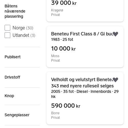
39 000
kr
Båtens
Kragerø
nåværende
Privat
plassering
Norge
(
30
)
Gå til annonsen
Beneteu First Class 8 / Gi bud!
Utlandet
(
3
)
Legg
1983 ∙ 25 fot
10 000
kr
Moss
Publisert
Privat
Gå til annonsen
Drivstoff
Velholdt og velutstyrt Beneteau
Legg
343 med nyere rulleseil selges
2005 ∙ 35 fot ∙ Diesel ∙ Innenbords ∙ 29
Knop
hk
590 000
kr
Borre
Sengeplasser
Privat