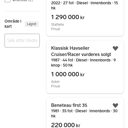
2022 ∙ 27 fot ∙ Diesel ∙ Innenbords ∙ 15
trygghet og komfort
hk
1 290 000
kr
Område i
Lagret
Stathelle
kart
Privat
Gå til annonsen
Klassisk Havseiler
Ingen resultater
Legg
Cruiser/Racer vurderes solgt
1987 ∙ 44 fot ∙ Diesel ∙ Innenbords ∙ 9
knop ∙ 50 hk
1 000 000
kr
Asker
Privat
Gå til annonsen
Beneteau first 35
Legg
1981 ∙ 35 fot ∙ Diesel ∙ Innenbords ∙ 30
hk
220 000
kr