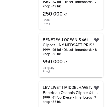
1983 ∙ 34 fot ∙ Diesel ∙ Innenbords ∙ 7
knop ∙ 49 hk
250 000
kr
Bodø
Privat
Gå til annonsen
BENETEAU OCEANIS 461
Legg
Clipper - NY NEDSATT PRIS !
1999 ∙ 46 fot ∙ Diesel ∙ Innenbords ∙ 8
knop ∙ 60 hk
950 000
kr
Ellingsøy
Privat
Gå til annonsen
LEV LIVET I MIDDELHAVET:
Legg
Beneteau Oceanis Clipper 411 -
1999 ∙ 41 fot ∙ Diesel ∙ Innenbords ∙ 7
Kan selges uten moms!
knop ∙ 56 hk