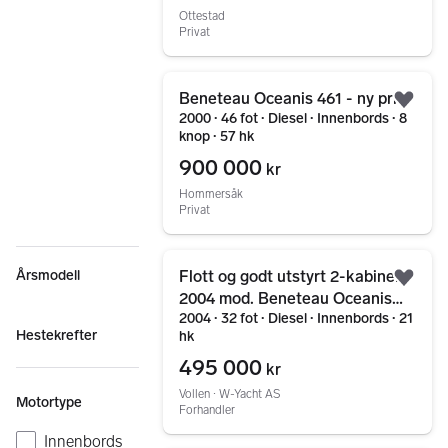
Ottestad
Privat
Gå til annonsen
Beneteau Oceanis 461 - ny pris
Legg
2000 ∙ 46 fot ∙ Diesel ∙ Innenbords ∙ 8
knop ∙ 57 hk
900 000
kr
Hommersåk
Privat
Gå til annonsen
Årsmodell
Flott og godt utstyrt 2-kabiners
Legg
2004 mod. Beneteau Oceanis
2004 ∙ 32 fot ∙ Diesel ∙ Innenbords ∙ 21
323 selges!
Hestekrefter
hk
495 000
kr
Vollen ∙ W-Yacht AS
Motortype
Forhandler
Innenbords