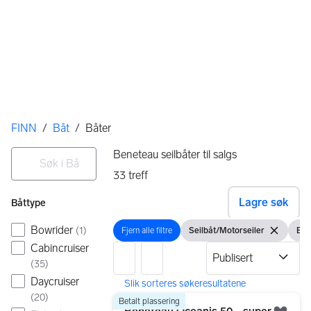
Her er du
FINN
/
Båt
/
Båter
Filtre
Søk i Båt
Beneteau seilbåter til salgs
33
treff
Ingen resultater
Lagre søk
Båttype
Bowrider
(
1
)
Fjern alle filtre
Seilbåt/Motorseiler
Ben
Fjern alle filtre
Vis filter
Fjern filter
Vis 
Cabincruiser
(
35
)
Daycruiser
(
20
)
33 resultater
Gå til annonsen
Betalt plassering