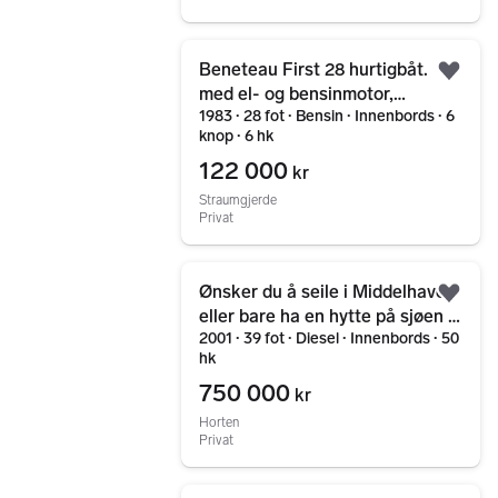
Gå til annonsen
Beneteau First 28 hurtigbåt.
Legg
med el- og bensinmotor,
1983 ∙ 28 fot ∙ Bensin ∙ Innenbords ∙ 6
solcellelading og mye mer.
knop ∙ 6 hk
122 000
kr
Straumgjerde
Privat
Gå til annonsen
Ønsker du å seile i Middelhavet
Legg
eller bare ha en hytte på sjøen i
2001 ∙ 39 fot ∙ Diesel ∙ Innenbords ∙ 50
Spania
hk
750 000
kr
Horten
Privat
Gå til annonsen