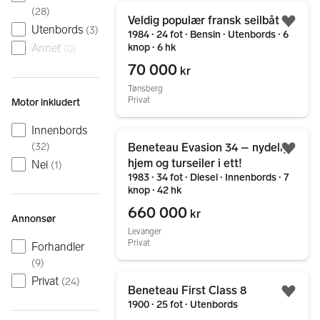
Gå til annonsen
(
28
)
Veldig populær fransk seilbåt
Legg
Utenbords
(
3
)
1984 ∙ 24 fot ∙ Bensin ∙ Utenbords ∙ 6
knop ∙ 6 hk
Annet
(
0
)
70 000
kr
Tønsberg
Privat
Motor inkludert
Innenbords
Gå til annonsen
Beneteau Evasion 34 – nydelig
(
32
)
Legg
hjem og turseiler i ett!
Nei
(
1
)
1983 ∙ 34 fot ∙ Diesel ∙ Innenbords ∙ 7
knop ∙ 42 hk
660 000
kr
Annonsør
Levanger
Privat
Forhandler
(
9
)
Gå til annonsen
Privat
(
24
)
Beneteau First Class 8
Legg
1900 ∙ 25 fot ∙ Utenbords