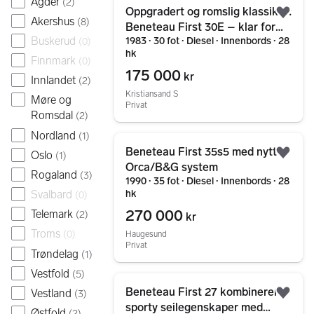
Agder
(
2
)
Oppgradert og romslig klassiker:
Legg
Akershus
(
8
)
Beneteau First 30E – klar for
Buskerud
1983 ∙ 30 fot ∙ Diesel ∙ Innenbords ∙ 28
(
0
)
nye eventyr
hk
Finnmark
(
0
)
175 000
kr
Innlandet
(
2
)
Kristiansand S
Møre og
Privat
Romsdal
(
2
)
Nordland
(
1
)
Gå til annonsen
Beneteau First 35s5 med nytt
Oslo
(
1
)
Legg
Orca/B&G system
Rogaland
(
3
)
1990 ∙ 35 fot ∙ Diesel ∙ Innenbords ∙ 28
hk
Svalbard
(
0
)
270 000
Telemark
(
2
)
kr
Troms
(
0
)
Haugesund
Privat
Trøndelag
(
1
)
Vestfold
(
5
)
Gå til annonsen
Beneteau First 27 kombinerer
Vestland
(
3
)
Legg
sporty seilegenskaper med
Østfold
(
2
)