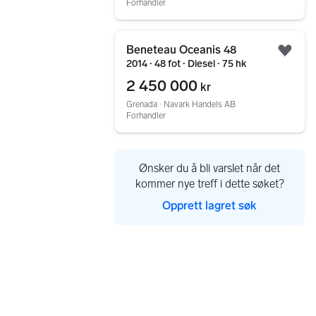
Forhandler
Gå til annonsen
Beneteau Oceanis 48
Legg
2014 ∙ 48 fot ∙ Diesel ∙ 75 hk
2 450 000
kr
Grenada ∙ Navark Handels AB
Forhandler
Ønsker du å bli varslet når det
kommer nye treff i dette søket?
Opprett lagret søk