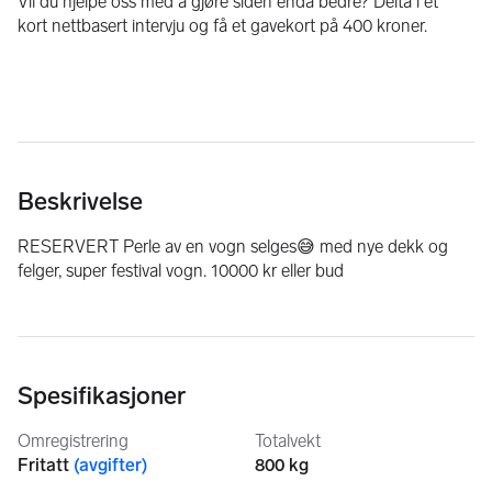
Vil du hjelpe oss med å gjøre siden enda bedre? Delta i et
kort nettbasert intervju og få et gavekort på 400 kroner.
Beskrivelse
RESERVERT Perle av en vogn selges😅 med nye dekk og 
felger, super festival vogn. 10000 kr eller bud
Spesifikasjoner
Omregistrering
Totalvekt
Fritatt
(
avgifter
)
800 kg