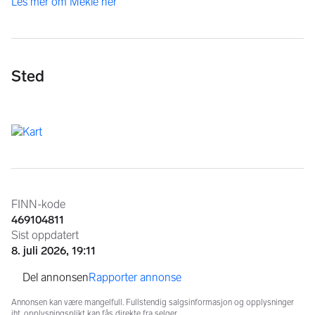
Les mer om Mekle her
Sted
Annonseinformasjon
FINN-kode
469104811
Sist oppdatert
8. juli 2026, 19:11
Rapporter annonse
Annonsen kan være mangelfull. Fullstendig salgsinformasjon og opplysninger
iht. opplysningsplikt kan fås direkte fra selger.