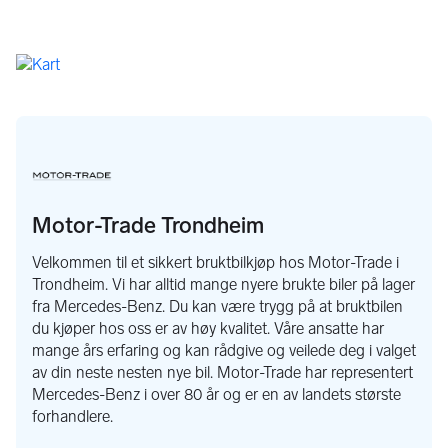
Frakt og levering i hele Norge:
 Vi tilbyr frakt og levering av 
din nye bruktbil til hele landet, slik at du kan motta bilen der 
det passer deg best.  
Velkommen til Motor-Trade Trondheim, din autoriserte 
Mercedes-forhandler i Trondheim - kun 25 minutter fra 
Trondheim Lufthavn Værnes, eller 5 minutter fra 
togstasjonen Heimdal. Dersom du kommer med fly til 
Trondheim Lufthavn og tar toget til Heimdal, er vi 
fleksibel på å hente deg på togstasjonen.
Ny Personbil:
Motor-Trade Trondheim
Thomas Anderssen 40642711 
Thomas Michael Rodahl 91382342 
Velkommen til et sikkert bruktbilkjøp hos Motor-Trade i
Camilla Okkenhaug 95035853 
Trondheim. Vi har alltid mange nyere brukte biler på lager
fra Mercedes-Benz. Du kan være trygg på at bruktbilen
Ny Varebil:
du kjøper hos oss er av høy kvalitet. Våre ansatte har
Erlend Ressem 46889413 
mange års erfaring og kan rådgive og veilede deg i valget
av din neste nesten nye bil. Motor-Trade har representert
Bjørn Håkon Elnan 913 77 930 
Mercedes-Benz i over 80 år og er en av landets største
Motor-Trade Trondheim AS org.nr. 980352706
forhandlere.
Velkommen til en trygg og hyggelig handel her hos 