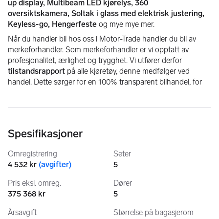
up display, Multibeam LED kjørelys, 360 
oversiktskamera, Soltak i glass med elektrisk justering, 
Keyless-go, Hengerfeste
 og mye mye mer.
Når du handler bil hos oss i Motor-Trade handler du bil av 
merkeforhandler. Som merkeforhandler er vi opptatt av 
profesjonalitet, ærlighet og trygghet. Vi utfører derfor 
tilstandsrapport
 på alle kjøretøy, denne medfølger ved 
handel. Dette sørger for en 100% transparent bilhandel, for 
alle parter.
Øyvind Gaustad
Mobil: +47 934 92 219
Spesifikasjoner
E-Post:  
David Krokli
Omregistrering
Seter
4 532 kr
(
avgifter
)
5
Mobil: +47 478 73 584
E-Post:  
Pris eksl. omreg.
Dører
375 368 kr
5
Trond Sjøholt
Mobil: +47 482 63 000
Årsavgift
Størrelse på bagasjerom