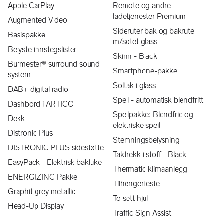
foran. Dette forenkler kjøring på for eksempel motorvei og 
Apple CarPlay
Remote og andre
når du kjører i kø med hyppige stopp. Ved fare for kollisjon 
ladetjenester Premium
Augmented Video
griper i tillegg den aktive bremse assistenten inn og aktiverer 
Sideruter bak og bakrute
bremsene.
Basispakke
m/sotet glass
Denne bilen kommer med den flotte 
AMG Line
 styling. Dette 
Belyste innstegslister
Skinn - Black
er et dynamisk design som gir eksteriøret og interiør et 
Burmester® surround sound
sportslig og eksklusivt preg. Tekniske funksjoner byr dessuten 
Smartphone-pakke
system
på merkbart mer kjøreglede.
Soltak i glass
DAB+ digital radio
Denne bilen har 
ryggekamera.
 Med et ryggekamera installert 
Speil - automatisk blendfritt
Dashbord i ARTICO
får du lettere oversikt over hva som skjer i omgivelsene bak 
Speilpakke: Blendfrie og
bilen.
Dekk
elektriske speil
Flere faktorer påvirker bilens rekkevidde og bør tas i 
Distronic Plus
Stemningsbelysning
betraktning for å forstå hvordan den varierer under ulike 
DISTRONIC PLUS sidestøtte
forhold. Det er viktig å være klar over at den oppgitte 
Taktrekk i stoff - Black
rekkevidden (WLTP) er basert på standardiserte forhold i en 
EasyPack - Elektrisk bakluke
Thermatic klimaanlegg
laboratorietest, slik den bestemmes ved europeisk 
ENERGIZING Pakke
typegodkjenning. 
Tilhengerfeste
Graphit grey metallic
Den faktiske rekkevidden kan imidlertid variere fra denne 
To sett hjul
Head-Up Display
normen, avhengig av blant annet:
Traffic Sign Assist