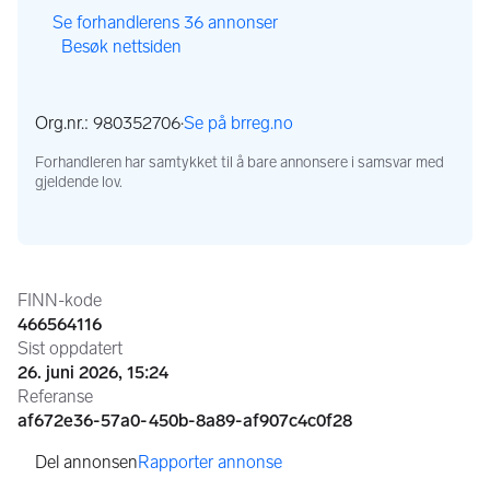
,
Se forhandlerens 36 annonser
Besøk nettsiden
,
,
Org.nr.: 980352706
·
Se på brreg.no
,
Forhandleren har samtykket til å bare annonsere i samsvar med
gjeldende lov.
Annonseinformasjon
FINN-kode
466564116
Sist oppdatert
26. juni 2026, 15:24
Referanse
af672e36-57a0-450b-8a89-af907c4c0f28
Rapporter annonse