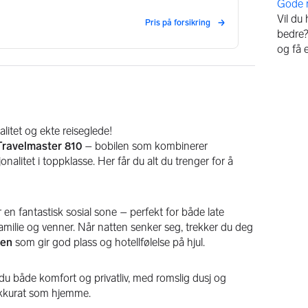
Vil du
bedre? 
og få 
litet og ekte reiseglede!
ravelmaster 810
 – bobilen som kombinerer 
onalitet i toppklasse. Her får du alt du trenger for å 
r en fantastisk sosial sone – perfekt for både late 
milie og venner. Når natten senker seg, trekker du deg 
gen
 som gir god plass og hotellfølelse på hjul.
 du både komfort og privatliv, med romslig dusj og 
akkurat som hjemme.