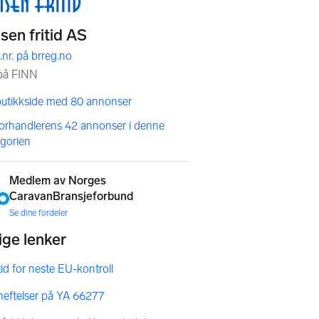
butikkside med 80 annonser
forhandlerens 42 annonser i denne
egorien
Medlem av Norges
CaravanBransjeforbund
Se dine fordeler