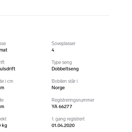
en varme
 for jevn og behagelig temperatur uansett 
i bodelen
 holder du alltid perfekt klima – sommer som 
n
, stort kjøleskap og god benkeplass – her kan du lage 
sse
Soveplasser
nverter
 har du alltid strøm tilgjengelig til det du trenger, 
mat
4
ift
Type seng
rne skjerm
 med ryggkamera, navigasjon og 
ulsdrift
Dobbeltseng
for å gjøre kjøreopplevelsen trygg og behagelig.
de i cm
Bobilen står i
cm
Norge
de
Registreringsnummer
cm
YA 66277
vekt
1. gang registrert
0 kg
01.04.2020