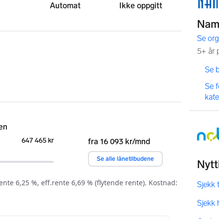
Automat
Ikke oppgitt
,
,
Se 
,
Se 
kat