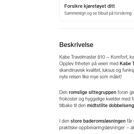
Beskrivelse
Kabe Travelmaster 810 – Komfort, kva
Opplev friheten på veien med 
Kabe T
skandinavisk kvalitet, luksus og funksj
nyte reisen like mye som målet!
Den 
romslige sittegruppen
 foran gi
frokoster og hyggelige kvelder med fa
tilbake til den 
midtstilte dobbelsen
I den 
store baderomsløsningen
 får
praktiske oppbevaringsløsninger – 