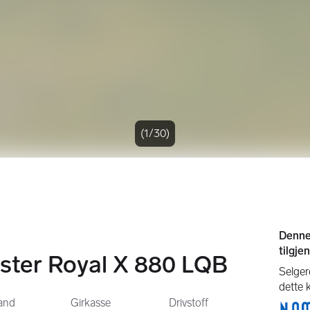
(1/30)
ster Royal X 880 LQB
tand
Girkasse
Drivstoff