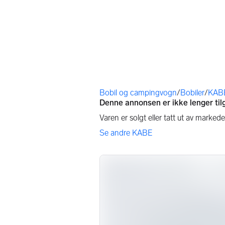
Du er her
Bobil og campingvogn
/
Bobiler
/
KAB