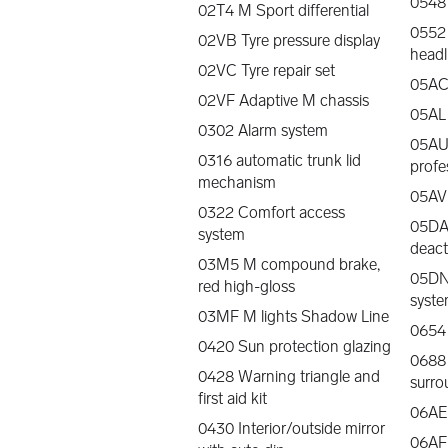
0548
02T4 M Sport differential
Forsikring
0552
Vi har svært gode avtaler med flere a
02VB Tyre pressure display
headl
Våre samarbeidspartnere er; Enter, Tr
02VC Tyre repair set
05AC
Finansiering
02VF Adaptive M chassis
Vi samarbeider med BMW Financial S
05AL 
0302 Alarm system
Sulland Trygghet
05AU 
Å kjøpe bil er for de fleste en stor inv
0316 automatic trunk lid
profe
når du kjøper brukbil av oss - vi ha
mechanism
05AV
Les Mer
0322 Comfort access
05DA
Levering
system
deact
Vi kan transportere bilen over hele Nor
03M5 M compound brake,
hjemsted.
05DN 
red high-gloss
syste
Vår service-/deleavdeling tilbyr og
03MF M lights Shadow Line
- Skibokser fra Packline og THULE
0654
0420 Sun protection glazing
- Barneseter og sikkerhetsutstyr fra
0688
- Ettermontering av tilhengerfeste
0428 Warning triangle and
surro
- Ettermontering av motorvarmer, 
first aid kit
06AE 
- Ettermontering av navigasjonssyst
0430 Interior/outside mirror
- Ettermontering av Radio DAB+ (Til b
06AF