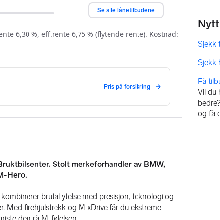
Få til
Vil du
bedre? 
og få 
ruktbilsenter. Stolt merkeforhandler av BMW, 
 M-Hero.
binerer brutal ytelse med presisjon, teknologi og 
her. Med firehjulstrekk og M xDrive får du ekstreme 
miste den rå M-følelsen.