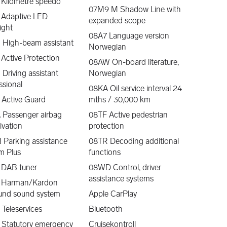
 Kilometre speedo
07M9 M Shadow Line with
 Adaptive LED
v markedets ledende forsikringsselskaper.
expanded scope
ight
yg, IF Skadeforsikring og Gjensidige.
08A7 Language version
 High-beam assistant
Norwegian
ervices og Santander.
Active Protection
08AW On-board literature,
Driving assistant
Norwegian
estering. Derfor er vi opptatt av at du skal føle deg trygg 
ssional
08KA Oil service interval 24
r derfor konseptet Sulland TRYGGHET
 Active Guard
mths / 30,000 km
 Passenger airbag
08TF Active pedestrian
ivation
protection
ge, spør oss gjerne om pristilbud på frakt til ditt 
Parking assistance
08TR Decoding additional
m Plus
functions
så:
 DAB tuner
08WD Control, driver
 BeSafe
assistance systems
 Harman/Kardon
und sound system
Apple CarPlay
DEFA, WEBASTO etc.
Teleservices
Bluetooth
em, f.eks. Garmin, TomTom, mm.
iler uten fabrikk montert løsning)
 Statutory emergency
Cruisekontroll