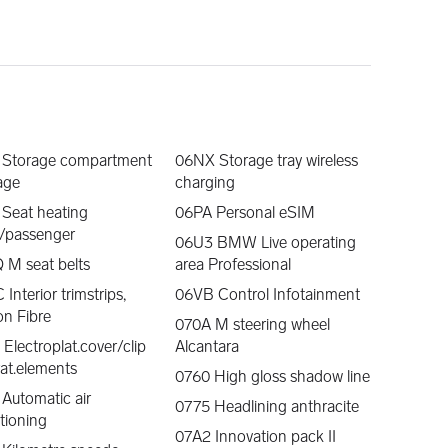
unntak. Garantiens varighet er beskrevet i omtalen av 
 til inntil 5 år.
 Storage compartment
06NX Storage tray wireless
age
charging
 (Der bilen ikke har dette originalt, blir DAB+ adapter 
Seat heating
06PA Personal eSIM
r/passenger
06U3 BMW Live operating
 M seat belts
area Professional
a vi kan tilby deg i innbytte. Vi behøver følgende 
Interior trimstrips,
06VB Control Infotainment
n Fibre
070A M steering wheel
Electroplat.cover/clip
Alcantara
rat.elements
0760 High gloss shadow line
Automatic air
0775 Headlining anthracite
tioning
07A2 Innovation pack II