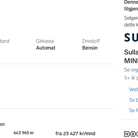
stand
Girkasse
Drivstoff
Automat
Bensin
,
,
Vest
,
Se 
,
Se 