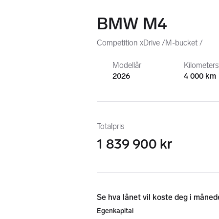
BMW M4
Competition xDrive /M-bucket /
Modellår
Kilometer
2026
4 000 km
Totalpris
1 839 900 kr