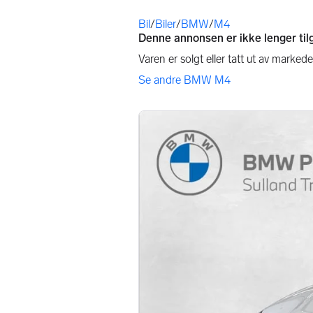
Du er her
Bil
/
Biler
/
BMW
/
M4