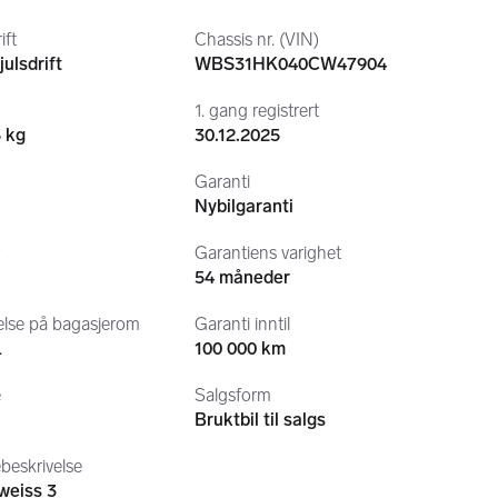
ift
Chassis nr. (VIN)
julsdrift
WBS31HK040CW47904
1. gang registrert
5 kg
30.12.2025
 VIDEOVISNING AV DENNE BILEN•
selgere i vår bruktbilavdeling:
Garanti
Nybilgaranti
r
Garantiens varighet
54 måneder
else på bagasjerom
Garanti inntil
L
100 000 km
e
Salgsform
Bruktbil til salgs
beskrivelse
weiss 3