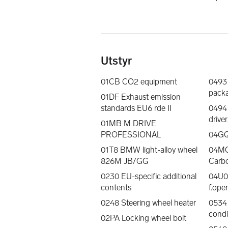
Marianne Myren Midtlyng
Mobil: 472 55 363            
Garanti
Utstyr
Alle biler leveres med garanti. Ingen 
den enkelte bil. Varigheten er fra 3 mnd.
01CB CO2 equipment
0493
Radio DAB+
pack
01DF Exhaust emission
Alle våre biler leveres med Radio DAB+
standards EU6 rde II
0494 
etter-montert)
drive
01MB M DRIVE
Innbytte
PROFESSIONAL
04GQ
Kontakt oss så får du raskt svar på hv
01T8 BMW light-alloy wheel
04MC 
informasjon:
826M JB/GG
Carbo
- Registreringsnummer
- Kilometerstand
0230 EU-specific additional
04U0 
- Utstyrsnivå og girtype
contents
f.ope
- Servicehistorikk
0248 Steering wheel heater
0534 
- Kjente feil/mangler
condi
02PA Locking wheel bolt
- Tidligere skader