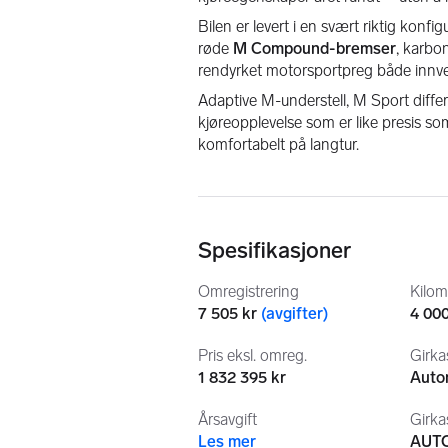
Bilen er levert i en svært riktig konf
røde 
M Compound-bremser
, karbon
rendyrket motorsportpreg både innve
Adaptive M-understell, M Sport differ
kjøreopplevelse som er like presis som 
komfortabelt på langtur.
Utstyrsmessig er bilen svært godt sp
Driving Assistant Professional, Parki
seter med memory, trådløs lading, 
Spesifikasjoner
M Shadow Line, mørke detaljer og de 
bilen den aggressive tilstedeværelse
Omregistrering
Kilom
7 505 kr
(
avgifter
)
4 00
Høydepunkter fra utstyrslisten:
• 
M Carbon Bucket Seats
Pris eksl. omreg.
Girka
• M Drive Professional
1 832 395 kr
Auto
• M Compound-bremser i rød high-g
• Adaptive M chassis
Årsavgift
Girka
• M Sport differensial
Les mer
AUT