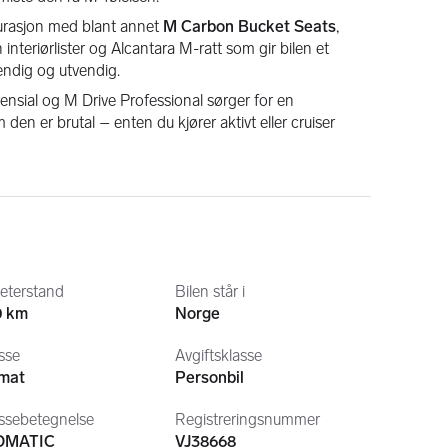
igurasjon med blant annet 
M Carbon Bucket Seats
, 
 interiørlister og Alcantara M-ratt som gir bilen et 
ndig og utvendig.
ensial og M Drive Professional sørger for en 
den er brutal – enten du kjører aktivt eller cruiser 
ekket, med blant annet:
ng Assistant Plus, Harman/Kardon lydanlegg, elektriske 
BMW Drive Recorder og Innovation Package.
originale 826M-felgene kompletterer uttrykket og gir 
n en M4 skal ha.
eterstand
Bilen står i
0 km
Norge
sse
Avgiftsklasse
mat
Personbil
loss
ssebetegnelse
Registreringsnummer
OMATIC
VJ38668