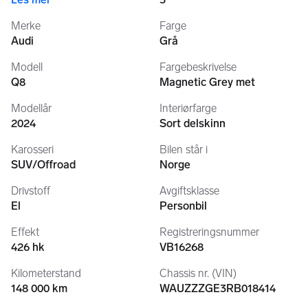
-Røde bremsekalippere
-Sort optikk
Merke
Farge
-Parkeringsassistent
Audi
Grå
-Skinn/alcantara sportsseter
-3 Eiket sportsratt
Modell
Fargebeskrivelse
-S-Line 
Q8
Magnetic Grey met
-Hengerfeste 
-Apple Carplay 
Modellår
Interiørfarge
2024
Sort delskinn
Karosseri
Bilen står i
For mer info ta kontakt med Ove Bjørnstad Mob: 97105823
SUV/Offroad
Norge
Finansiering:
Drivstoff
Avgiftsklasse
• Nedbet. over 10 år:   
3 372,- pr. mnd.
El
Personbil
• Nedbet. over   7 år:   
4 412,- pr. mnd.
• Nedbet. over   5 år:   
5 813,- pr. mnd.
Effekt
Registreringsnummer
• Nedbet. over   3 år:   
9 102,- pr. mnd.
426 hk
VB16268
Priser ved 35% egenkapital og basert på våre 
Kilometerstand
Chassis nr. (VIN)
finansieringspartneres rente. Dette er kun priseksempler, 
148 000 km
WAUZZZGE3RB018414
kontakt oss for nøyaktig pris.