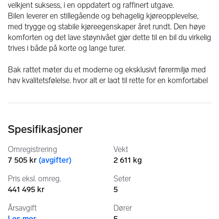
velkjent suksess, i en oppdatert og raffinert utgave.
Bilen leverer en stillegående og behagelig kjøreopplevelse, 
med trygge og stabile kjøreegenskaper året rundt. Den høye 
komforten og det lave støynivået gjør dette til en bil du virkelig 
trives i både på korte og lange turer.
Bak rattet møter du et moderne og eksklusivt førermiljø med 
høy kvalitetsfølelse, hvor alt er lagt til rette for en komfortabel 
og intuitiv kjøreopplevelse. Med sitt dynamiske design og 
gode plassforhold er dette en SUV som passer godt både til 
hverdagsbruk og en mer aktiv livsstil.
Spesifikasjoner
Det medfølger sommer og vinterhjul. 
Omregistrering
Vekt
Norsk bil- ikke import. 
7 505 kr
(
avgifter
)
2 611 kg
Noe av utstyret: 
Pris eksl. omreg.
Seter
-Bang Olufsen Stereo
441 495 kr
5
-Head Up Display
Årsavgift
Dører
-Soft Close dører
Les mer
5