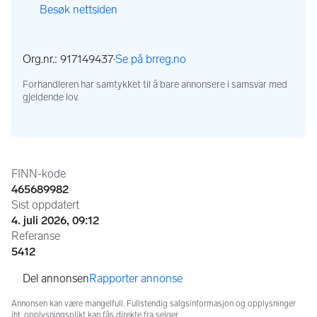
Besøk nettsiden
,
,
Org.nr.: 917149437
·
Se på brreg.no
,
Forhandleren har samtykket til å bare annonsere i samsvar med
gjeldende lov.
Annonseinformasjon
FINN-kode
465689982
Sist oppdatert
4. juli 2026, 09:12
Referanse
5412
Rapporter annonse
Annonsen kan være mangelfull. Fullstendig salgsinformasjon og opplysninger
iht. opplysningsplikt kan fås direkte fra selger.