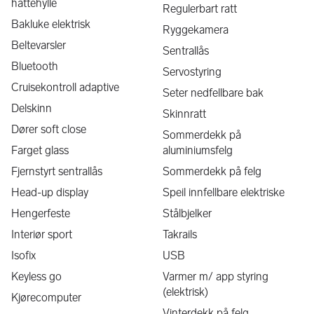
hattehylle
Regulerbart ratt
Bakluke elektrisk
Ryggekamera
Beltevarsler
Sentrallås
Bluetooth
Servostyring
Cruisekontroll adaptive
Seter nedfellbare bak
Delskinn
Skinnratt
Dører soft close
Sommerdekk på
Farget glass
aluminiumsfelg
Fjernstyrt sentrallås
Sommerdekk på felg
Head-up display
Speil innfellbare elektriske
Hengerfeste
Stålbjelker
Interiør sport
Takrails
Isofix
USB
Keyless go
Varmer m/ app styring
(elektrisk)
Kjørecomputer
Vinterdekk på felg