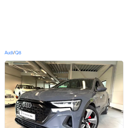
Du er her
Audi
/
Q8
Bildegalleri