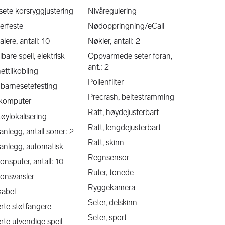
sete korsryggjustering
Nivåregulering
erfeste
Nødoppringning/eCall
lere, antall: 10
Nøkler, antall: 2
lbare speil, elektrisk
Oppvarmede seter foran,
ant.: 2
nettilkobling
Pollenfilter
x barnesetefesting
Precrash, beltestramming
ekomputer
Ratt, høydejusterbart
tøylokalisering
Ratt, lengdejusterbart
anlegg, antall soner: 2
Ratt, skinn
anlegg, automatisk
Regnsensor
jonsputer, antall: 10
Ruter, tonede
jonsvarsler
Ryggekamera
kabel
Seter, delskinn
rte støtfangere
Seter, sport
rte utvendige speil