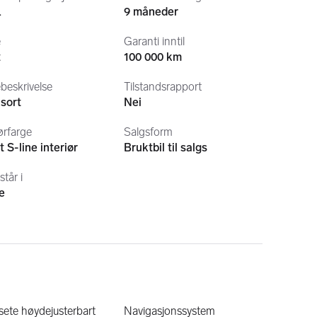
L
9 måneder
ET
OLOGIBET
e
Garanti inntil
t
100 000 km
V. FO N248
beskrivelse
Tilstandsrapport
 sort
Nei
tilbyr gunstig forsikring og bilfinansiering.
iørfarge
Salgsform
 S-line interiør
Bruktbil til salgs
tal visning/prøvekjøring. Da er du sikker på at du får 
bilen du vil se på/prøve står klar.
står i
i dere på Gardermoen.
e
vekjøring og bilprat.
 45 min fra Gardemoen.
sete høydejusterbart
Navigasjonssystem