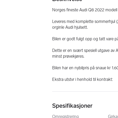
Norges fineste Audi Q8 2022 modell t
Leveres med komplette sommerhjul (2
orginle Audi hjulsett.
Bilen er godt fulgt opp og tatt vare p
Dette er en svært spesiell utgave av 
minst prøvekjøres.
Bilen har en nybilpris på snaue kr 1.
Ekstra utstyr i henhold til kontrakt:
(Denne listen er bare noe av hva du fin
standardutstyr.)
ADAPTIV VINDUSVISKERSYSTEM
Spesifikasjoner
HEAD-UP-DISPLAY
ASSISTENTSYSTEMPAKKE TUR
Omregistrering
Girka