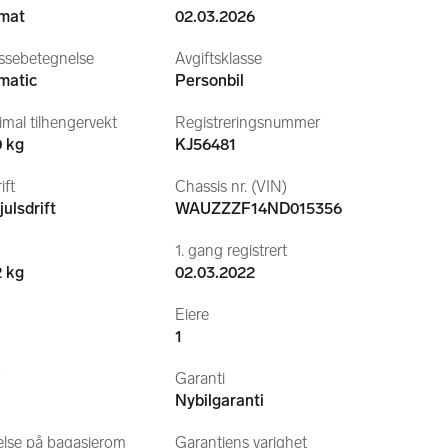
BAK
mat
02.03.2026
OMGIVELSES KAMERA
E, ALARM
ssebetegnelse
Avgiftsklasse
matic
Personbil
mal tilhengervekt
Registreringsnummer
0 kg
KJ56481
STEM
ift
Chassis nr. (VIN)
 BOX
julsdrift
WAUZZZF14ND015356
G BAK
1. gang registrert
2 kg
02.03.2022
Eiere
1
MN
r
Garanti
/MEMO
Nybilgaranti
RMET
T
else på bagasjerom
Garantiens varighet
UOPTIKK