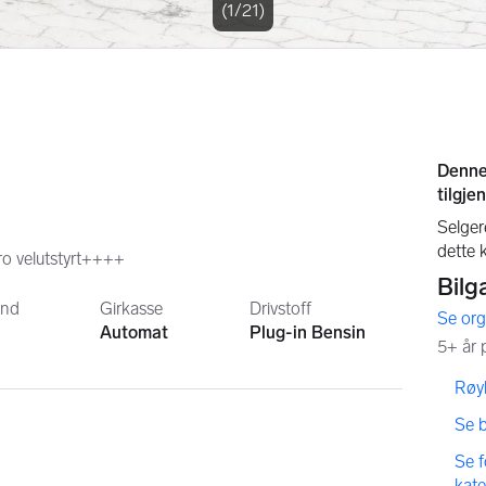
(1/21)
ro velutstyrt++++
and
Girkasse
Drivstoff
,
Automat
Plug-in Bensin
,
Røyk
,
Se 
,
Se 
kat