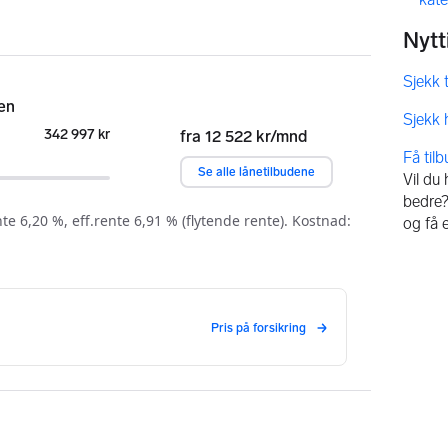
Få til
Vil du
bedre? 
og få 