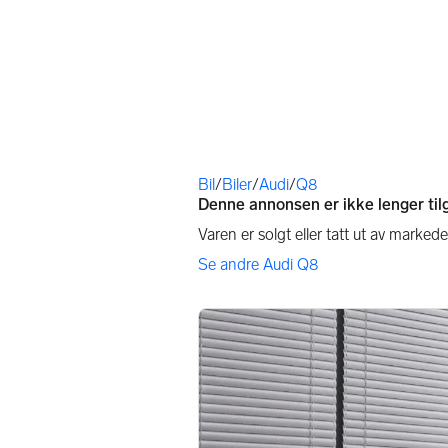
Du er her
Bil
/
Biler
/
Audi
/
Q8