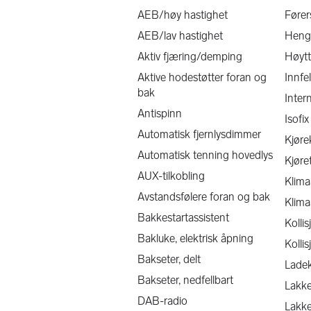
Mobil: 90 93 21 00
AEB/høy hastighet
Fører
Epost: 
AEB/lav hastighet
Heng
Forbehold om evt feil i annonse
Aktiv fjæring/demping
Høytta
Aktive hodestøtter foran og
Innfel
bak
Inter
Antispinn
Isofi
Automatisk fjernlysdimmer
Kjør
Automatisk tenning hovedlys
Kjøre
AUX-tilkobling
Klima
Avstandsfølere foran og bak
Klima
Bakkestartassistent
Kollis
Bakluke, elektrisk åpning
Kollis
Bakseter, delt
Lade
Bakseter, nedfellbart
Lakke
DAB-radio
Lakke