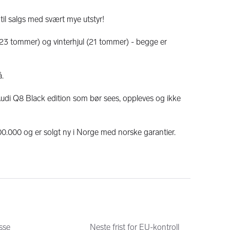
il salgs med svært mye utstyr!
3 tommer) og vinterhjul (21 tommer) - begge er 
å.
Audi Q8 Black edition som bør sees, oppleves og ikke 
600.000 og er solgt ny i Norge med norske garantier.
ner av utstyt i bilen, bilen har et ekstremt høyt nivå på 
sse
Neste frist for EU-kontroll