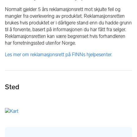
kontakt med forhandler.
Normalt gjelder 5 års reklamasjonsrett mot skjulte feil og
Eller trykk på send melding øverst i finn annonsen for en 
mangler fra overlevering av produktet. Reklamasjonsretten
uformell henvendelse.
brukes hvis produktet er i dårligere stand enn du hadde grunn
til å forvente, basert på informasjonen du har fått fra selger.
Våre åpningstider:
Reklamasjonsretten kan være begrenset hvis forhandleren
Mandag, tirsdag, onsdag og fredag: 08.30 - 16.30
har forretningssted utenfor Norge.
Torsdag: 08.30.-19.00
Lørdag: 10.00 - 14.00
Les mer om reklamasjonsrett på FINNs hjelpesenter.
Adresse: Vestrelinnesvei 8, 3414Lier
Bertel O. Steen Drammen AS org.nr. 948017539
Velkommen til en trygg og hyggelig handel her hos Bertel 
O. Steen Lier
Sted
Viktig informasjon
Vær oppmerksom på at de norske teleoperatørene, Telenor 
og Telia, har besluttet å stenge 2G nettet. Opprinnelig var 
utfasing planlagt i løpet av 2025, Telenor har senere 
kommunisert at de vil opprettholde 2G-tjenester ut 2027.
Nedstegning av 2G kan påvirke flere funksjoner som blant 