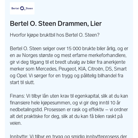
annet nød anrop (SOS og eCall), infotainment system, app-
styring og andre tilkoblede funksjoner. Merk at dette 
utelukkende gjelder kjøretøy med 2G-modem installert.
Bertel O. Steen Drammen, Lier
Hvis du ønsker mer informasjon er du alltid velkommen til å ta 
kontakt med oss.
Hvorfor kjøpe bruktbil hos Bertel O. Steen?
Så snart vi har mer og oppdatert informasjon om saken, vil 
dette fortløpende legges ut på våre nettsider: 
Bertel O. Steen selger over 15 000 brukte biler årlig, og er
https://www.bos.no/aktuelt/informasjon-om-nedleggelse-av-
en av Norges største og mest erfarne merkeforhandlere,
2g-nettet
gir vi deg tilgang til et bredt utvalg av biler fra anerkjente
merker som Mercedes, Peugeot, KIA, Citroën, DS, Smart
og Opel. Vi sørger for en trygg og pålitelig bilhandel fra
start til slutt.
Finans: Vi tilbyr lån uten krav til egenkapital, slik at du kan
finansiere hele kjøpesummen, og vi gir deg inntil 10 år
nedbetalingstid. Prosessen er rask og effektiv – vi ordner
alt det praktiske for deg, slik at du kan få bilen raskt på
veien.
Innbytte: Vi tilbyr en trygg og smidig innbytteprosess der