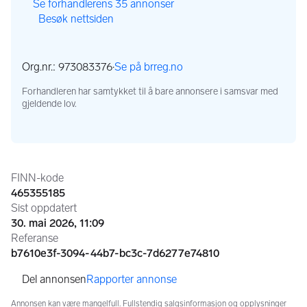
,
Se forhandlerens 35 annonser
Besøk nettsiden
,
,
Org.nr.: 973083376
·
Se på brreg.no
,
Forhandleren har samtykket til å bare annonsere i samsvar med
gjeldende lov.
Annonseinformasjon
FINN-kode
465355185
Sist oppdatert
30. mai 2026, 11:09
Referanse
b7610e3f-3094-44b7-bc3c-7d6277e74810
Rapporter annonse
Annonsen kan være mangelfull. Fullstendig salgsinformasjon og opplysninger