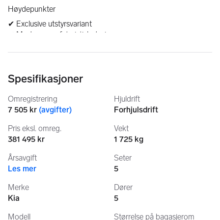
Høydepunkter
✔ Exclusive utstyrsvariant
✔ Moderne og futuristisk design
✔ Panoramisk digitalt førermiljø
✔ Adaptiv cruisekontroll
✔ Navigasjonssystem
Spesifikasjoner
✔ Ryggekamera og parkeringssensorer
✔ Keyless start og adgang
Omregistrering
Hjuldrift
✔ Oppvarmet ratt
7 505 kr
(
avgifter
)
Forhjulsdrift
✔ Oppvarmede seter foran
✔ Trådløs mobillading
Pris eksl. omreg.
Vekt
✔ LED frontlykter
381 495 kr
1 725 kg
Komfort & Interiør
Årsavgift
Seter
• Grått to-tone interiør
Les mer
5
• Komfortable seter med god støtte
• Oppvarmede seter foran og bak.
Merke
Dører
• Oppvarmet ratt
Kia
5
• Multifunksjonsratt
• Automatisk klimaanlegg
Modell
Størrelse på bagasjerom