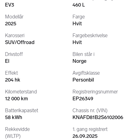
• Romslig kupé med smart lagringsplass
EV3
460 L
• Høy sitteposisjon for god oversikt
Modellår
Farge
Teknologi & Infotainment
2025
Hvit
• Moderne infotainmentsystem med stor skjerm
Karosseri
Fargebeskrivelse
• Digitalt instrumentpanel
SUV/Offroad
Hvit
• Navigasjon
• Trådløs Apple CarPlay & Android Auto
Drivstoff
Bilen står i
• Trådløs lading for mobiltelefon
El
Norge
• Kia Connect appstyring
• USB-C tilkoblinger
Effekt
Avgiftsklasse
204 hk
Personbil
Sikkerhet & førerassistenter
• Adaptiv cruisekontroll
Kilometerstand
Registreringsnummer
• Filholderassistent
12 000 km
EP26349
• Automatisk nødbrems
• Parkeringssensorer foran og bak
Batterikapasitet
Chassis nr. (VIN)
• Ryggekamera
58 kWh
KNAFD81B2S6102006
• Trafikkskiltgjenkjenning
Rekkevidde
1. gang registrert
• Blindsonevarsling
(WLTP)
26.09.2025