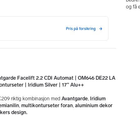
og få 
garde Facelift 2.2 CDI Automat | OM646 DE22 LA 
nturseter | Iridium Silver | 17” Alu++
C209 riktig kombinasjon med 
Avantgarde
, 
Iridium 
emianilin
, 
multikonturseter foran
, 
aluminium dekor
ikers design.