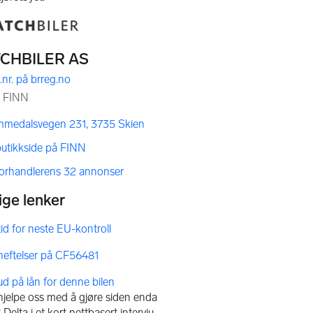
mmedalsvegen 231, 3735 Skien
butikkside på FINN
forhandlerens 32 annonser
bud på lån for denne bilen
 hjelpe oss med å gjøre siden enda
Delta i et kort nettbasert intervju