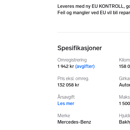
Leveres med ny EU KONTROLL, god
Feil og mangler ved EU vil bli repar
Spesifikasjoner
Fulgt servicer, stemplet i serviceh
Omregistrering
Kilom
1 942 kr
(
avgifter
)
158 
Pris eksl. omreg.
Girka
132 058 kr
Auto
Bilen er kvalifisert for Autoconcept
Snakk med oss om dette.
Årsavgift
Maksi
Les mer
1 500
Merke
Hjuldr
Mercedes-Benz
Bakhj