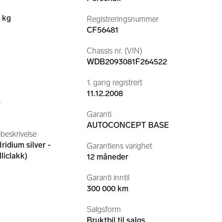
nn på 75 år og 86 år frem til 2024.
v voksne eiere, og det merkes!
 kg
Registreringsnummer
CF56481
Chassis nr. (VIN)
WDB2093081F264522
r
1. gang registrert
11.12.2008
vinter)
e
blitt brukt 1 sesong.
Garanti
AUTOCONCEPT BASE
beskrivelse
Iridium silver -
Garantiens varighet
liclakk)
12 måneder
bak, oljefilter, kupefilter, multireim, løpehjul. 
Garanti inntil
300 000 km
Salgsform
Bruktbil til salgs