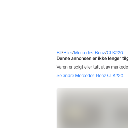
Du er her
Bil
/
Biler
/
Mercedes-Benz
/
CLK220