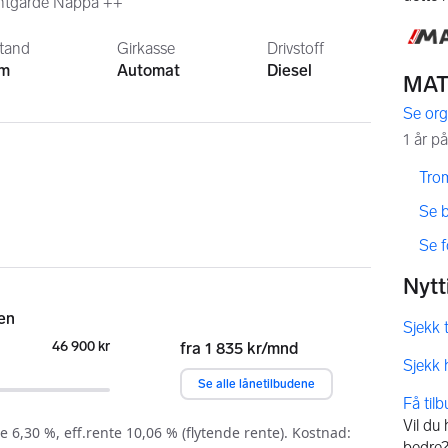
ntgarde Nappa ++
stand
Girkasse
Drivstoff
km
Automat
Diesel
,
,
Tro
,
Se 
,
Se 
Få til
Vil du
bedre? 