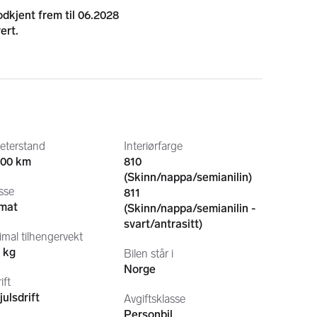
kjent frem til 06.2028
ert.
efte.
eterstand
Interiørfarge
000 km
810
(Skinn/nappa/semianilin)
sse
811
mat
(Skinn/nappa/semianilin -
 bruktbilgaranti i 12 måneder mot et lite tillegg. 
svart/antrasitt)
mal tilhengervekt
 kg
Bilen står i
Norge
ift
ulsdrift
Avgiftsklasse
Personbil