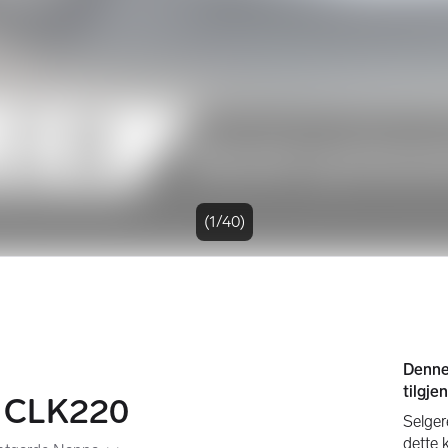
(1/40)
 CLK220