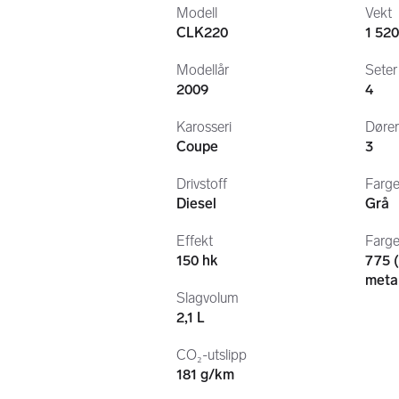
Lav kilometerstand eid av eldre ma
Modell
Vekt
Bilen har vært godt tatt vare på a
CLK220
1 520
Modellår
Seter
2009
4
Karosseri
Døre
Coupe
3
8 stk. aluminiumsfelger (sommer + 
Drivstoff
Farg
Sommerdekk og vinterdekk har kun 
Diesel
Grå
Effekt
Farge
150 hk
775 (
metal
Slagvolum
Nylig byttet skiver/klosser foran og 
2,1 L
CO₂-utslipp
181 g/km