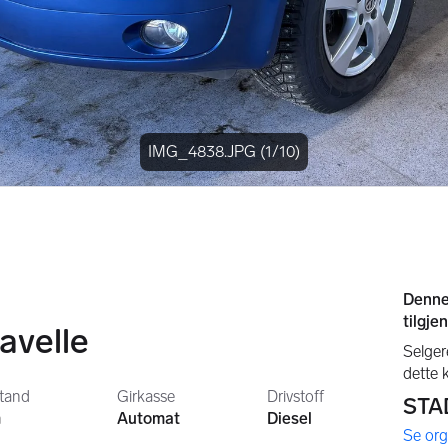
IMG_4838.JPG
(1/10)
avelle
stand
Girkasse
Drivstoff
m
Automat
Diesel
,