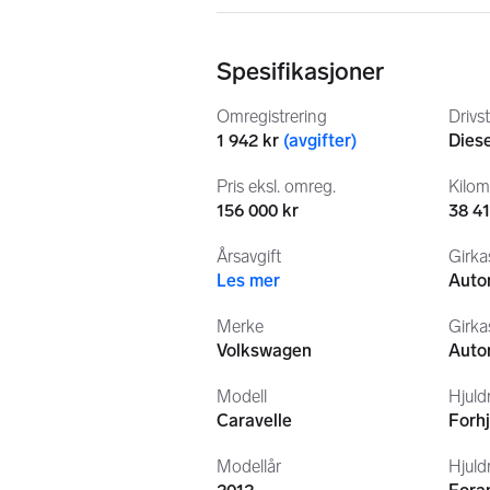
være opplyst i testen og er for kjøpe
Vi anbefaler besiktigelse av objekte
755 87 200.
Spesifikasjoner
Antall seter i bilen kan avvike fra
Omregistrering
Drivs
Se bilder og test for ytterligere infor
1 942 kr
(
avgifter
)
Diese
Pris eksl. omreg.
Kilom
156 000 kr
38 4
Årsavgift
Girka
Les mer
Auto
Merke
Girka
Volkswagen
Auto
Modell
Hjuldr
Caravelle
Forhj
Modellår
Hjuld