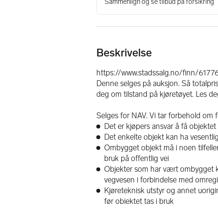
Beskrivelse
https://www.stadssalg.no/finn/6177
Denne selges på auksjon. Så totalpris u
deg om tilstand på kjøretøyet. Les de
Selges for NAV. Vi tar forbehold om f
Det er kjøpers ansvar å få objektet 
Det enkelte objekt kan ha vesentli
Ombygget objekt må i noen tilfeller b
bruk på offentlig vei
Objekter som har vært ombygget kan
vegvesen i forbindelse med omregi
Kjøreteknisk utstyr og annet uorigi
før objektet tas i bruk
Bilen kan ha spesialutstyr som medfø