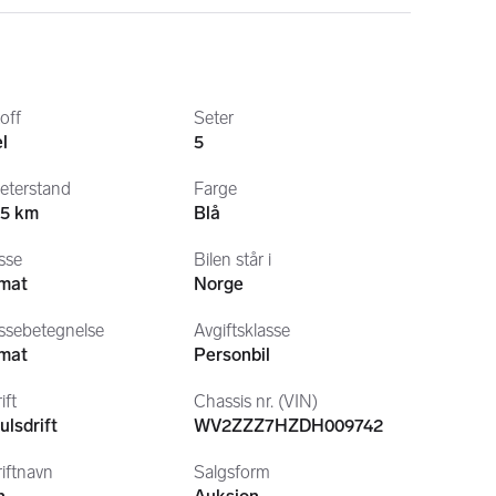
rs risiko.
t før budgivning. For å avtale tidspunkt kan du ringe 
 det som er godkjent i Statens Vegvesen.
toff
Seter
masjon
l
5
eterstand
Farge
15 km
Blå
sse
Bilen står i
mat
Norge
ssebetegnelse
Avgiftsklasse
mat
Personbil
ift
Chassis nr. (VIN)
ulsdrift
WV2ZZZ7HZDH009742
riftnavn
Salgsform