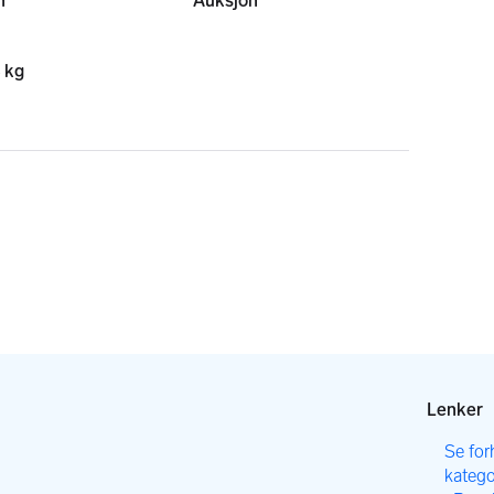
n
Auksjon
 kg
Lenker
,
Se for
katego