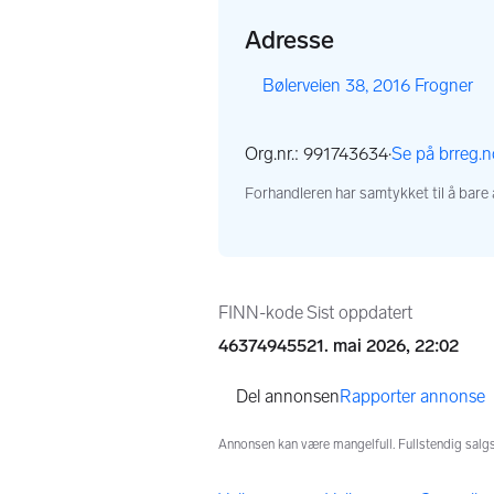
Adresse
,
Bølerveien 38, 2016 Frogner
Org.nr.: 991743634
·
Se på brreg.n
,
Forhandleren har samtykket til å bare
Annonseinformasjo
FINN-kode
Sist oppdatert
463749455
21. mai 2026, 22:02
Rapporter annonse
Annonsen kan være mangelfull. Fullstendig salgsi