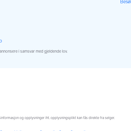
Besøk
,
,
o
 annonsere i samsvar med gjeldende lov.
n
nformasjon og opplysninger iht. opplysningsplikt kan fås direkte fra selger.