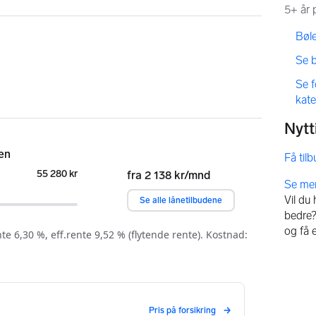
,
Bøle
,
Se 
,
Se 
kat
Få til
Vil du
bedre? 
og få 