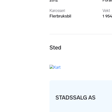
2012
Fora
Karosseri
Vekt
Flerbruksbil
1 954
Sted
STADSSALG AS