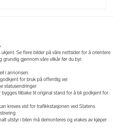
6
kjent. Se flere bilder på våre nettsider for å orientere 
g grundig gjennom våre vilkår før du byr.
eil i annonsen.
godkjent for bruk på offentlig vei
ge statusendringer
ygges tilbake til original stand for å bli godkjent for 
 kreves vist for trafikkstasjonen ved Statens 
strering
nalt utstyr i bilen må demonteres og vrakes av kjøper 
rer at bilen har skjulte modifiseringer. Dette vil ikke 