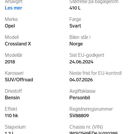
Årsavgift
Størrelse på bagasjerom
Ken André Alnes - 951 92 301 -
Les mer
410 L
Tord Stokholm - 926 87 988 -
Merke
Farge
Opel
Svart
Modell
Bilen står i
GARANTI:
Crossland X
Norge
Alle våre biler leveres med garanti og reklamasjonsrett.
Modellår
Sist EU-godkjent
FORSIKRING:
2018
24.06.2024
Vi formidler markedets rimeligste bilforsikring gjennom vår 
Karosseri
Neste frist for EU-kontroll
samarbeidspartner Enter Forsikring. (Inklusiv motor- og 
SUV/Offroad
04.07.2026
drivverkdekning, leiebil og veihjelp).
FINANSIERING:
Drivstoff
Avgiftsklasse
Bensin
Personbil
Gunstig finansiering fra 0,- kr kontant både kjøp og leasing 
igjennom våre samarbeidspartnere Santander og DnB. Vi 
Effekt
Registreringsnummer
finner den løsningen som passer best for deg.
110 hk
SV88809
Ved kjøp av bil hos oss som finansieres av Santander 
Slagvolum
Chassis nr. (VIN)
Consumer Bank AS, kan du tegne Santander Utvidet Garanti 
1,2 L
W0V7H9ED6J4010295
på ditt kjøretøy. Forsikringen har en av markedets bredeste 