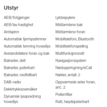
Google Meet.
Utstyr
LEVERING/HENTING:
Vi leverer biler over hele landet, ta kontakt for gunstige 
AEB/fotgjenger
Lyktespylere
fraktpriser. Kommer du med fly, tog eller buss til Bergen kan vi 
AEB/lav hastighet
Midtarmlene bak
tilby henting om det er praktisk mulig. 
Antispinn
Midtarmlene foran
EKSTRAUTSTYR:
Automatisk fjernlysdimmer
Mobiltelefoni, Bluetooth
Automatisk tenning hovedlys
Mobiltelefonspeiling
Vi kan montere ekstrautstyr som tilhengerfeste, motorvarmer, 
takstativ og takboks på de aller fleste bruktbiler, kontakt oss 
Avstandsfølere foran og bak
Multifunksjonsratt
for pris.
Bakseter, delt
Navigasjonssystem
Bakseter, justerbart
Nødoppringning/eCall
Bakseter, nedfellbart
Nøkler, antall: 2
Mobile Drotningsvik:
DAB-radio
Oppvarmede seter foran,
Velkommen til Mobile Drotningsvik! Du finner oss på 
ant.: 2
Janaflaten 43 i Drotningsvik, Bergen Vest. Hos oss skal du 
Dekktrykksovervåker
som kunde være trygg på at vi med vår kunnskap og 
Pollenfilter
Dynamisk lysspredning
interesse for bil, skal kunne bistå og rettlede deg til å finne 
hovedlys
Ratt, høydejusterbart
akkurat den bilen du ønsker og som tilfredsstiller dine behov. 