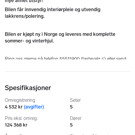
mye annet utstyr!
Bilen får innvendig interiørpleie og utvendig 
lakkrens/polering.
Bilen er kjøpt ny i Norge og leveres med komplette 
sommer- og vinterhjul.
Ring oss gjerne på telefon 55511900 (tastevalg 4) eller send 
henvendelse via Finn for nærmere opplysninger om bilen eller 
for å avtale prøvekjøring/visning.
Spesifikasjoner
ÅPNINGSTIDER SALGSAVDELING:
Mandag-Tirsdag-Onsdag-Fredag 08.30-16.30
Omregistrering
Seter
4 532 kr
(
avgifter
)
5
Torsdag 09.00-19.00
Lørdag 10.00-14.00
Pris eksl. omreg.
Dører
124 368 kr
5
Våre bruktbilselgere: