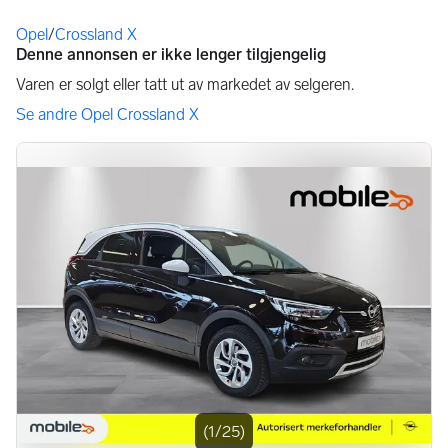
Du er her
Opel
/
Crossland X
Bildegalleri
(1/25)