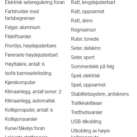
Elektrisk seteregulering foran
Ratt, lengdejusterbart
Mobile Drotningsvik er din lokale bilforhandler i Bergen, med 
mer enn 50 års erfaring innen bil. Vi har mekanisk verksted 
Fartsholder med
Ratt, oppvarmet
med topp moderne utstyr og profesjonelle mekanikere, samt 
fartsbegrenser
Ratt, skinn
delelager som skaffer det meste du som kunde skulle ha 
Felger, aluminium
Regnsensor
behov for av tilbehør til din bil.
Filskiftvarsler
Ruter, tonede
Frontlys, høydejusterbare
Seter, delskinn
Vi er en del av Mobile, som er en av Norges største 
Førersete høydejusterbart
Seter, sport
bilforhandlerkjeder. Dette gir oss en unik mulighet til å kunne 
Høyttalere, antall: 6
Sommerdekk på felg
tilby våre kunder et bredt utvalg av bilmodeller enten gjennom 
Isofix barnesetefesting
våre egne butikker eller gjennom vårt brede kontaktnett. Har 
Speil, elektrisk
vi ikke den bilen du ønsker deg, skaffer vi den gjerne på 
Kjørekomputer
Speil, oppvarmet
bestilling.
Klimaanlegg, antall soner: 2
Stabilitetssystem, antiskrens
Klimaanlegg, automatisk
Velkommen til en trygg og enkel bilhandel her hos oss i 
Trafikkskiltleser
Mobile Drotningsvik! 
Kollisjonsputer, antall: 6
Tretthetsvarsler
*Annonsen kan være mangelfull. Fullstendig 
Kollisjonsvarsler
USB-tilkobling
salgsinformasjon/utstyr og opplysninger iht. opplysningsplikt 
Kurve/tåkelys foran
Utkobling av høyre
kan fås direkte fra selger.