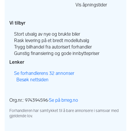
,
Vis åpningstider
,
Vi tilbyr
,
Stort utvalg av nye og brukte biler
,
Rask levering på et bredt modellutvalg
,
Trygg bilhandel fra autorisert forhandler
,
Gunstig finansiering og gode innbyttepriser
Lenker
,
Se forhandlerens 32 annonser
Besøk nettsiden
,
,
Org.nr.: 974394596
·
Se på brreg.no
,
Forhandleren har samtykket til å bare annonsere i samsvar med
gjeldende lov.