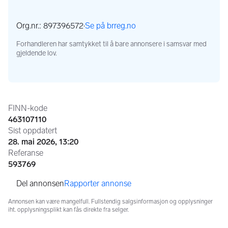
Org.nr.: 897396572
·
Se på brreg.no
,
Forhandleren har samtykket til å bare annonsere i samsvar med
gjeldende lov.
Annonseinformasjon
FINN-kode
463107110
Sist oppdatert
28. mai 2026, 13:20
Referanse
593769
Rapporter annonse
Annonsen kan være mangelfull. Fullstendig salgsinformasjon og opplysninger
iht. opplysningsplikt kan fås direkte fra selger.