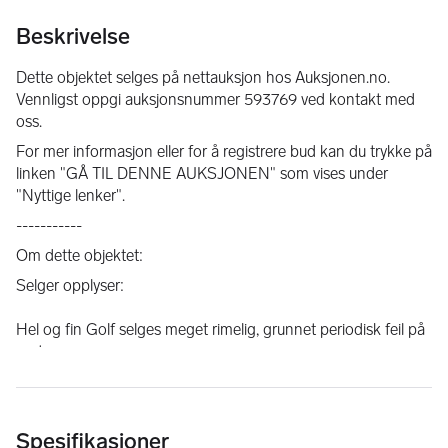
Beskrivelse
Dette objektet selges på nettauksjon hos Auksjonen.no. 
Vennligst oppgi auksjonsnummer 593769 ved kontakt med 
oss.
For mer informasjon eller for å registrere bud kan du trykke på 
linken "GÅ TIL DENNE AUKSJONEN" som vises under 
"Nyttige lenker".
-----------
Om dette objektet:
Selger opplyser: 
Hel og fin Golf selges meget rimelig, grunnet periodisk feil på 
motor. 
Det følger med gode sommer og vinterhjul, 
bilen ble EU-godkjent okt 2025, 
Spesifikasjoner
det er gjort diverse rep før EU, bla. byttet fjærer bak, 