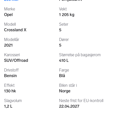
Merke
Vekt
Opel
1 205 kg
Modell
Seter
Crossland X
5
Modellår
Dører
2021
5
Karosseri
Størrelse på bagasjerom
SUV/Offroad
410 L
Drivstoff
Farge
Bensin
Blå
Effekt
Bilen står i
130 hk
Norge
Slagvolum
Neste frist for EU-kontroll
1,2 L
22.04.2027