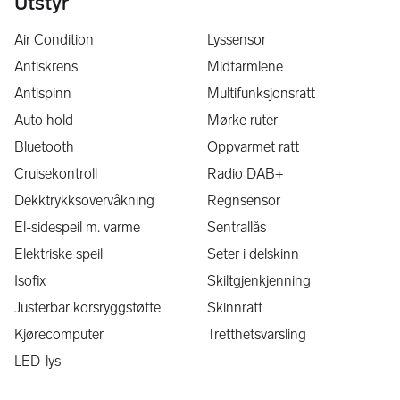
Utstyr
Air Condition
Lyssensor
Antiskrens
Midtarmlene
Antispinn
Multifunksjonsratt
Auto hold
Mørke ruter
Bluetooth
Oppvarmet ratt
Cruisekontroll
Radio DAB+
Dekktrykksovervåkning
Regnsensor
El-sidespeil m. varme
Sentrallås
Elektriske speil
Seter i delskinn
Isofix
Skiltgjenkjenning
Justerbar korsryggstøtte
Skinnratt
Kjørecomputer
Tretthetsvarsling
LED-lys