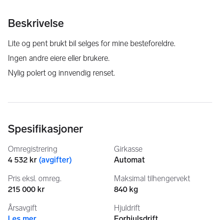
Beskrivelse
Lite og pent brukt bil selges for mine besteforeldre.
Ingen andre eiere eller brukere.
Nylig polert og innvendig renset.
Spesifikasjoner
Omregistrering
Girkasse
4 532 kr
(
avgifter
)
Automat
Pris eksl. omreg.
Maksimal tilhengervekt
215 000 kr
840 kg
Årsavgift
Hjuldrift
Les mer
Forhjulsdrift