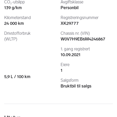
CO₂-utslipp
Avgiftsklasse
139 g/km
Personbil
Kilometerstand
Registreringsnummer
24 000 km
XK29777
Drivstofforbruk
Chassis nr. (VIN)
(WLTP)
W0V7H9EB6M4246867
1. gang registrert
10.09.2021
Eiere
1
5,9 L / 100 km
Salgsform
Bruktbil til salgs