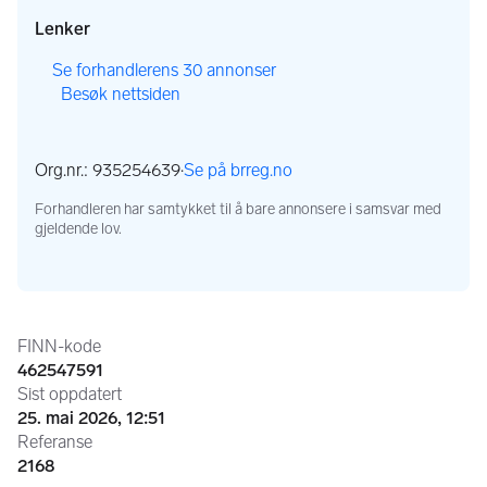
Lenker
,
Se forhandlerens 30 annonser
Besøk nettsiden
,
,
Org.nr.: 935254639
·
Se på brreg.no
,
Forhandleren har samtykket til å bare annonsere i samsvar med
gjeldende lov.
Annonseinformasjon
FINN-kode
462547591
Sist oppdatert
25. mai 2026, 12:51
Referanse
2168