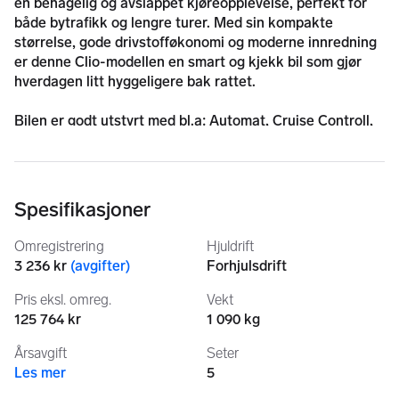
en behagelig og avslappet kjøreopplevelse, perfekt for 
både bytrafikk og lengre turer. Med sin kompakte 
størrelse, gode drivstofføkonomi og moderne innredning 
er denne Clio-modellen en smart og kjekk bil som gjør 
hverdagen litt hyggeligere bak rattet.
Bilen er godt utstyrt med bl.a: Automat, Cruise Controll, 
Keyless, Dab, Bluetooth Audio, Bass Reflex, Handsfree 
Opplegg, Multifunksjonsratt, Parkeringsensor bak, Isofix, 
2 Sett Hjul +++
Spesifikasjoner
Kjøpt ny i Norge.
Omregistrering
Hjuldrift
Siste Service:
3 236 kr
(
avgifter
)
Forhjulsdrift
19.02.26 | 65 372km
Pris eksl. omreg.
Vekt
NB! SJEKK SPAM/SØPPELPOST OM IKKE SVAR INNEN 
125 764 kr
1 090 kg
24 TIMER. VI SVARER ALLTID INNEN 24 TIMER.
Årsavgift
Seter
Les mer
5
Vi tilbyr:
Kjøp - Salg - Innbytte - Kommisjon 