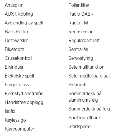
Vi er tilgjengelige utenom åpningstider etter avtale.
Antispinn
Pollenfilter
Annonsen kan være mangelfull. Fullstendig salgs-
AUX tilkobling
Radio DAB+
informasjon og opplysninger iht. opplysningsplikt gis direkte 
Avblending av speil
Radio FM
fra selger.
Bass Reflex
Regnsensor
Beltevarsler
Regulerbart ratt
Bluetooth
Sentrallås
Cruisekontroll
Servostyring
El.vinduer
Sete multifunktion
Elektriske speil
Seter nedfellbare bak
Farget glass
Skinnratt
Fjernstyrt sentrallås
Sommerdekk på
aluminiumsfelg
Handsfree opplegg
Sommerdekk på felg
Isofix
Speil innfellbare
Keyless go
Startsperre
Kjørecomputer