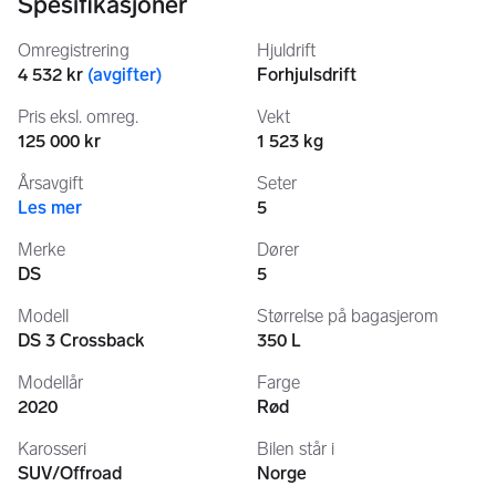
Spesifikasjoner
* Touchskjerm infotainment
* Oppvarmede seter
Omregistrering
Hjuldrift
* Nøkkelfri start
4 532 kr
(
avgifter
)
Forhjulsdrift
* Cruise control
* Klimaanlegg (AC)
Pris eksl. omreg.
Vekt
* Trådløs lading for mobil
125 000 kr
1 523 kg
* Isofix
Årsavgift
Seter
*fult sett vinterdekk
Les mer
5
*fult sett sommerdekk
Merke
Dører
⸻
DS
5
🧼 Tilstand
Modell
Størrelse på bagasjerom
DS 3 Crossback
350 L
* Bilen fremstår som pen innvendig og godt holdt
* Normal bruksslitasje utvendig
Modellår
Farge
* Noen kosmetiske merker/riper (se bilder), hovedsakelig 
2020
Rød
foran – dette er tatt hensyn til i prisen
Karosseri
Bilen står i
SUV/Offroad
Norge
🔧 Nylig vedlikehold: