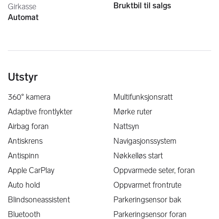
Bruktbil til salgs
Girkasse
* EU-godkjent 
Automat
⸻
💰 Pris: [125 000] kan diskuteres
📍 Kan sees i [Oslo]
Utstyr
Ta kontakt ved interesse eller spørsmål 👍
360° kamera
Multifunksjonsratt
Adaptive frontlykter
Mørke ruter
Airbag foran
Nattsyn
Antiskrens
Navigasjonssystem
Antispinn
Nøkkelløs start
Apple CarPlay
Oppvarmede seter, foran
Auto hold
Oppvarmet frontrute
Blindsoneassistent
Parkeringsensor bak
Bluetooth
Parkeringsensor foran