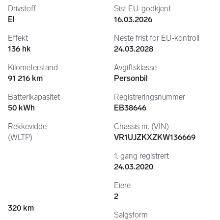
Drivstoff
Sist EU-godkjent
* Byttet bremseklosser bak
El
16.03.2026
* Byttet bremseskiver bak
Effekt
Neste frist for EU-kontroll
🛠️ Merk:
136 hk
24.03.2028
Kilometerstand
Avgiftsklasse
* Stabilisatorstag foran (Meyle) bør byttes
91 216 km
Personbil
* Bærekule (Febi) bør byttes
Batterikapasitet
Registreringsnummer
⸻
50 kWh
EB38646
🔌 Rekkevidde
Rekkevidde
Chassis nr. (VIN)
(WLTP)
VR1UJZKXZKW136669
* Ca. 300 km (WLTP) avhengig av kjørestil og forhold
1. gang registrert
⸻
24.03.2020
Eiere
📍 Annet
2
320 km
* Leveres klar til bruk
Salgsform
* To nøkler