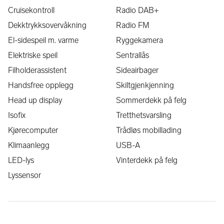
Cruisekontroll
Radio DAB+
Dekktrykksovervåkning
Radio FM
El-sidespeil m. varme
Ryggekamera
Elektriske speil
Sentrallås
Filholderassistent
Sideairbager
Handsfree opplegg
Skiltgjenkjenning
Head up display
Sommerdekk på felg
Isofix
Tretthetsvarsling
Kjørecomputer
Trådløs mobillading
Klimaanlegg
USB-A
LED-lys
Vinterdekk på felg
Lyssensor