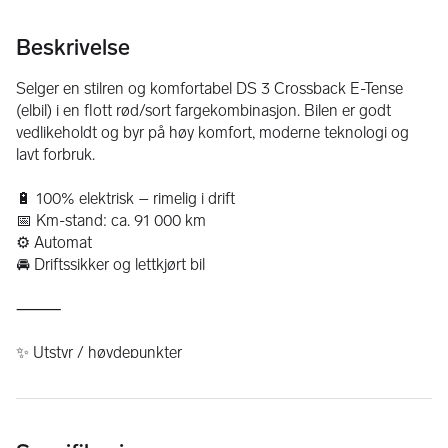
Beskrivelse
Selger en stilren og komfortabel DS 3 Crossback E-Tense 
(elbil) i en flott rød/sort fargekombinasjon. Bilen er godt 
vedlikeholdt og byr på høy komfort, moderne teknologi og 
lavt forbruk.
🔋 100% elektrisk – rimelig i drift
📅 Km-stand: ca. 91 000 km
⚙️ Automat
🚘 Driftssikker og lettkjørt bil
⸻
✨ Utstyr / høydepunkter
* Navigasjonssystem
* Ryggekamera + parkeringssensorer
* Digitalt instrumentpanel