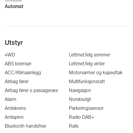
Automat
Selger
Utstyr
4WD
Lettmet.felg sommer
ABS bremser
Lettmet.felg vinter
ACC/Klimaanlegg
Motorvarmer og kupeuttak
Airbag fører
Multifunksjonsratt
Airbag fører o passagerare
Navigasjon
Alarm
Norsksolgt
Antiskrens
Parkeringssensor
Antispinn
Radio DAB+
Bluetooth handsfree
Rails