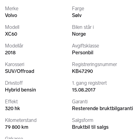
Merke
Farge
Vi tilbyr Finansiering gjennom våre partnere DnB eller 
Volvo
Sølv
Santander Consumerbank. Spør oss i dag om et 
Modell
Bilen står i
uforpliktende tilbud. 
XC60
Norge
Omregistrering og finansiering ordnes mens du venter. Vi er 
Modellår
Avgiftsklasse
autorisert Autoreg forretning, noe som gjør at vi kan registrere 
2018
Personbil
bilen på stedet, dette i samarbeid med Statens Vegvesen.
Karosseri
Registreringsnummer
SUV/Offroad
KB47290
Bilplaneten er nybilforhandler av Zeekr, Mitsubishi, Subaru og 
MG i Hallingdal. I tillegg har vi en bruktbil avdeling i Hønefoss, 
Drivstoff
1. gang registrert
kan levere bilen der etter avtale.
Hybrid bensin
15.08.2017
Effekt
Garanti
Ta kontakt for en hyggelig bilprat!
320 hk
Resterende bruktbilgaranti
Kilometerstand
Salgsform
Bilplaneten AS 
79 800 km
Bruktbil til salgs
v/ Stian Jorde
Girkasse