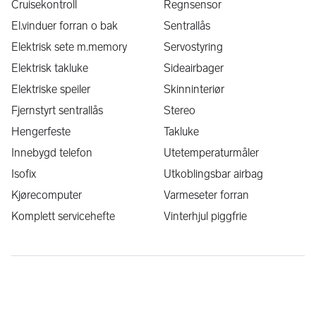
Cruisekontroll
Regnsensor
El.vinduer forran o bak
Sentrallås
Elektrisk sete m.memory
Servostyring
Elektrisk takluke
Sideairbager
Elektriske speiler
Skinninteriør
Fjernstyrt sentrallås
Stereo
Hengerfeste
Takluke
Innebygd telefon
Utetemperaturmåler
Isofix
Utkoblingsbar airbag
Kjørecomputer
Varmeseter forran
Komplett servicehefte
Vinterhjul piggfrie