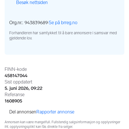
Besøk nettsiden
,
,
Org.nr.: 943839689
·
Se på brreg.no
,
Forhandleren har samtykket til å bare annonsere i samsvar med
gjeldende lov.
Annonseinformasjon
FINN-kode
458147044
Sist oppdatert
5. juni 2026, 09:22
Referanse
1608905
Rapporter annonse
Annonsen kan være mangelfull. Fullstendig salgsinformasjon og opplysninger
iht. opplysningsplikt kan fås direkte fra selger.