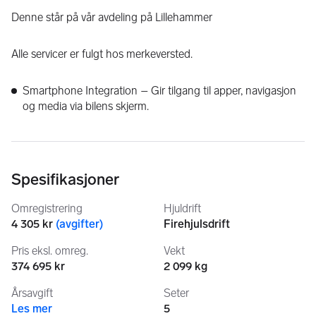
Denne står på vår avdeling på Lillehammer
Alle servicer er fulgt hos merkeversted.
Smartphone Integration – Gir tilgang til apper, navigasjon 
og media via bilens skjerm.
Luftfjæring FourC – Tilpasser dempingen etter vei og 
kjørestil for optimal komfort.
Hengerfeste semielektrisk – Praktisk og brukervennlig 
løsning for tilhenger eller stativ.
Spesifikasjoner
20” sommerhjul – Store felger som gir bilen et eksklusivt 
og balansert uttrykk.
Omregistrering
Hjuldrift
Parkeringskamera 360° – Gir full oversikt ved parkering og 
4 305 kr
(
avgifter
)
Firehjulsdrift
manøvrering.
Head Up Display – Viser viktig informasjon direkte i 
Pris eksl. omreg.
Vekt
synsfeltet for økt sikkerhet.
374 695 kr
2 099 kg
++
Årsavgift
Seter
Les mer
5
EU godkjent til31.10.2027.