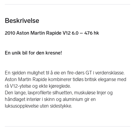
Beskrivelse
2010 Aston Martin Rapide V12 6.0 – 476 hk
En unik bil for den kresne!
En sjelden mulighet til å eie en fire-dørs GT i verdensklasse. 
Aston Martin Rapide kombinerer tidløs britisk eleganse med 
rå V12-ytelse og ekte kjøreglede. 
Den lange, lavprofilerte silhuetten, muskuløse linjer og 
håndlaget interiør i skinn og aluminium gir en 
luksusopplevelse uten sidestykke.
Under panseret sitter en 6.0L V12 som yter 476 hk, koblet til 
en rask 6-trinns Touchtronic II-automat. 
0–100 km/t går unna på ca. 5 sekunder. Bilen er balansert, 