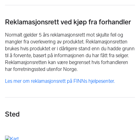
transport av bilen. Biler leveres i hele Norge. 
Ring for mer informasjon eller kom innom for bilprat. 
Reklamasjonsrett ved kjøp fra forhandler
Velkommen! 
Normalt gjelder 5 års reklamasjonsrett mot skjulte feil og
mangler fra overlevering av produktet. Reklamasjonsretten
brukes hvis produktet er i dårligere stand enn du hadde grunn
til å forvente, basert på informasjonen du har fått fra selger.
Innbytte mulig 
Reklamasjonsretten kan være begrenset hvis forhandleren
har forretningssted utenfor Norge.
Åpningstider:
Les mer om reklamasjonsrett på FINNs hjelpesenter.
Man - Fre : 10:00 - 17:00 
Lørdag: 10.00 - 16.00
Søndag og øvrige tider etter avtale. 
Sted
Telefon tid: alle dager fra 10:00 - 22:00
Tlf: 9305 2222 / 9303 2222