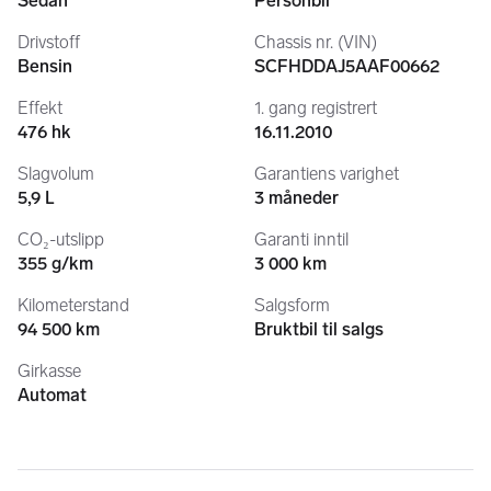
Sedan
Personbil
Drivstoff
Chassis nr. (VIN)
-Originale vinterhjul på felg 20" medfølger - (verdi 130.000,-)
Bensin
SCFHDDAJ5AAF00662
-Bilen befinner seg i fin stand, må ses og høres for rett 
Effekt
1. gang registrert
inntrykk!
476 hk
16.11.2010
Slagvolum
Garantiens varighet
Telefon tid: alle dager fra 10:00 - 22:00
5,9 L
3 måneder
Tlf: 9305 2222 / 9303 2222
CO₂-utslipp
Garanti inntil
355 g/km
3 000 km
Kilometerstand
Salgsform
94 500 km
Bruktbil til salgs
Ved innbytte ta med følgende i mail til oss:
Girkasse
Automat
* Reg nr.
* Km.stand.
* Relevant ekstrautstyr
* Girtype