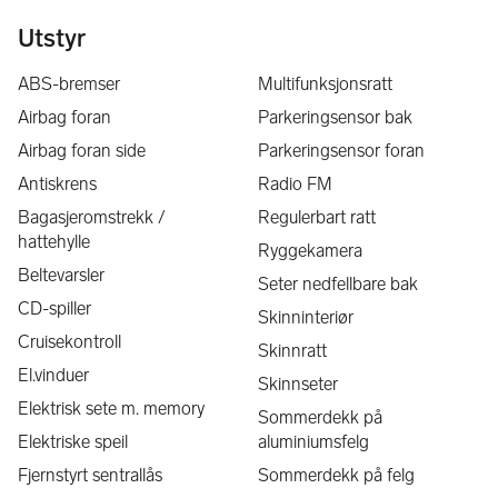
* Bilder av bilen
Utstyr
ABS-bremser
Multifunksjonsratt
Finansiering og forsikring:
Airbag foran
Parkeringsensor bak
Vi hjelper deg gjerne med finansiering og bilforsikring til 
Airbag foran side
Parkeringsensor foran
konkurransedyktige vilkår. 
Antiskrens
Radio FM
Ta kontakt for et uforpliktende tilbud!
Bagasjeromstrekk /
Regulerbart ratt
Vi samarbeider med Brage Finans, DNB, SpareBank 1, If 
hattehylle
Ryggekamera
Forsikring, Enter, Tryg, Fremtind og Gjensidige – slik at du får 
Beltevarsler
Seter nedfellbare bak
en trygg og enkel bilhandel.
CD-spiller
Skinninteriør
Cruisekontroll
Skinnratt
El.vinduer
Skinnseter
Elektrisk sete m. memory
Om Oss:
Sommerdekk på
Elektriske speil
aluminiumsfelg
Vi i Auto Solution er et team som har hovedfokus på service, 
Fjernstyrt sentrallås
Sommerdekk på felg
kvalitet, og sikkerhet. Vårt mål er å gi deg en god 