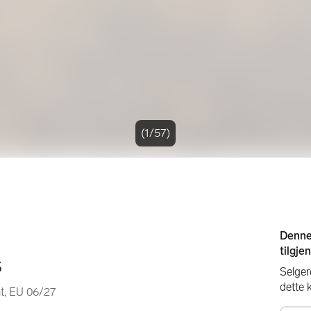
(1/57)
s
at, EU 06/27