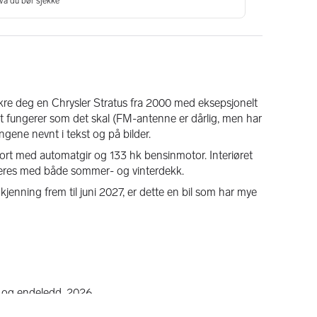
 sikre deg en Chrysler Stratus fra 2000 med eksepsjonelt 
t fungerer som det skal (FM-antenne er dårlig, men har 
ene nevnt i tekst og på bilder.
rt med automatgir og 133 hk bensinmotor. Interiøret 
everes med både sommer- og vinterdekk. 
jenning frem til juni 2027, er dette en bil som har mye 
r og endeledd, 2026