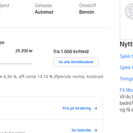
stand
Girkasse
Drivstoff
m
Automat
Bensin
Få til
Vil du
bedre? 
og få 