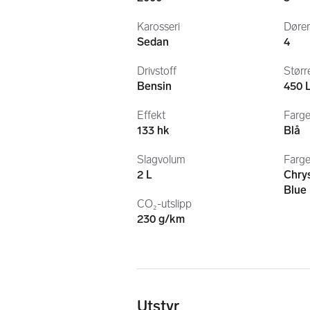
Karosseri
Døre
Sedan
4
Drivstoff
Størr
Bensin
450 
Effekt
Farg
133 hk
Blå
Slagvolum
Farge
2 L
Chry
Blue
CO₂-utslipp
230 g/km
Utstyr