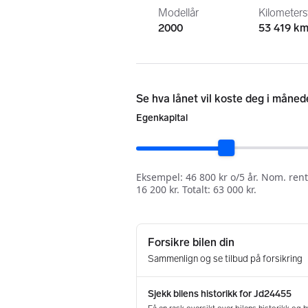
Modellår
Kilometer
2000
53 419 k