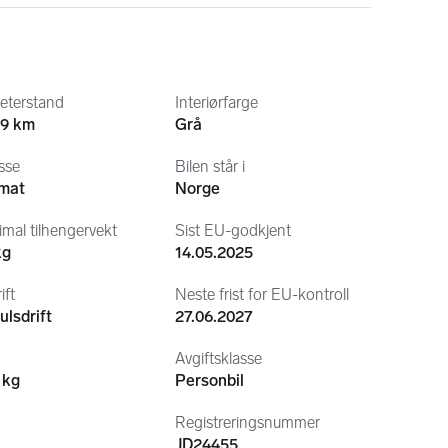
lakkflassing bak døråpnere inne i dørene, små bobler i 
 er synlig (Sprayboks med bilens originalfarge 
ller med bluetooth, handsfree mm medfølger.
eterstand
Interiørfarge
19 km
Grå
sse
Bilen står i
mat
Norge
mal tilhengervekt
Sist EU-godkjent
kg
14.05.2025
ift
Neste frist for EU-kontroll
ulsdrift
27.06.2027
Avgiftsklasse
 kg
Personbil
Registreringsnummer
JD24455