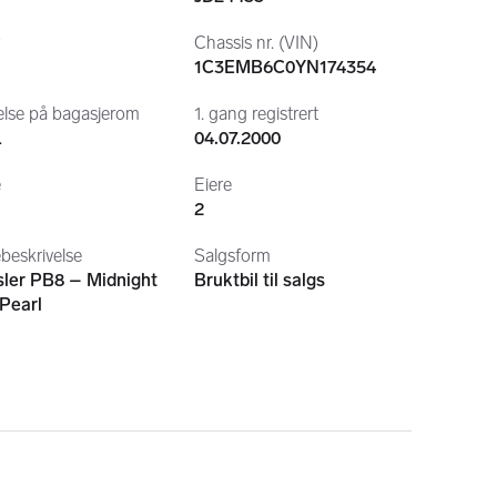
r
Chassis nr. (VIN)
1C3EMB6C0YN174354
else på bagasjerom
1. gang registrert
L
04.07.2000
e
Eiere
2
beskrivelse
Salgsform
sler PB8 – Midnight
Bruktbil til salgs
 Pearl