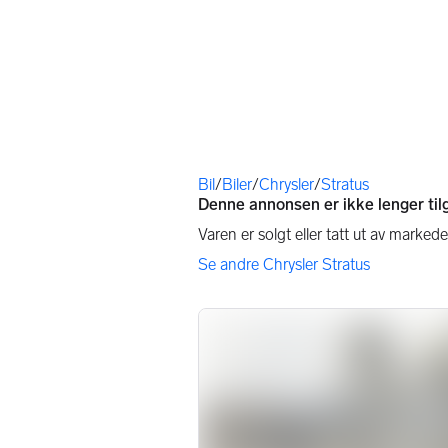
Du er her
Bil
/
Biler
/
Chrysler
/
Stratus