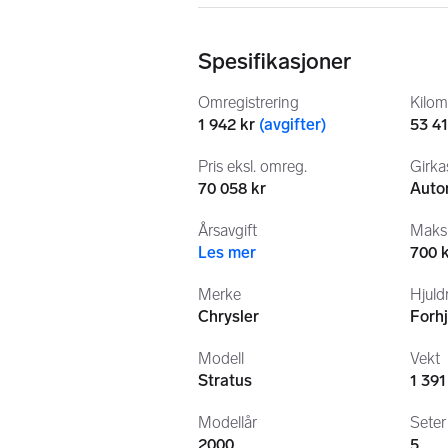
+DAB, 2026
Merk: En veldig liten bulk på panser, 
Spesifikasjoner
lakk foran høyre bakskjerm som knapt
medfølger), se bilder. Multimediespi
Omregistrering
Kilom
1 942 kr
(
avgifter
)
53 4
Pris eksl. omreg.
Girka
70 058 kr
Auto
Årsavgift
Maksi
Les mer
700 
Merke
Hjuldr
Chrysler
Forhj
Modell
Vekt
Stratus
1 391
Modellår
Seter
2000
5