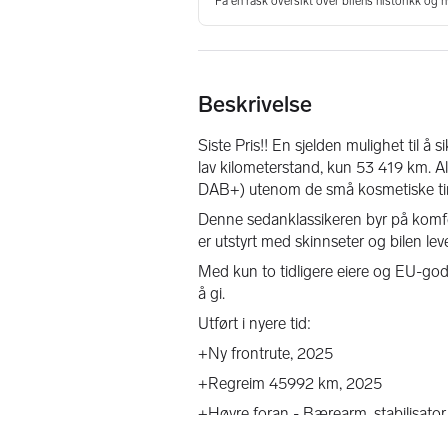
Beskrivelse
Siste Pris!! En sjelden mulighet til å
lav kilometerstand, kun 53 419 km. Al
DAB+) utenom de små kosmetiske ting
Denne sedanklassikeren byr på komfo
er utstyrt med skinnseter og bilen l
Med kun to tidligere eiere og EU-godk
å gi. 
Utført i nyere tid:
+Ny frontrute, 2025
+Regreim 45992 km, 2025
+Høyre foran - Bærearm, stabilisato
+Høyre bak - Fjærbeinslager, 2026