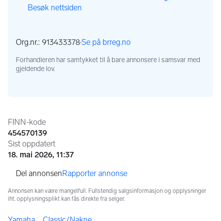
Besøk nettsiden
,
,
Org.nr.: 913433378
·
Se på brreg.no
,
Forhandleren har samtykket til å bare annonsere i samsvar med
gjeldende lov.
Annonseinformasjon
FINN-kode
454570139
Sist oppdatert
18. mai 2026, 11:37
Rapporter annonse
Annonsen kan være mangelfull. Fullstendig salgsinformasjon og opplysninger
iht. opplysningsplikt kan fås direkte fra selger.
Yamaha
Classic/Nakne