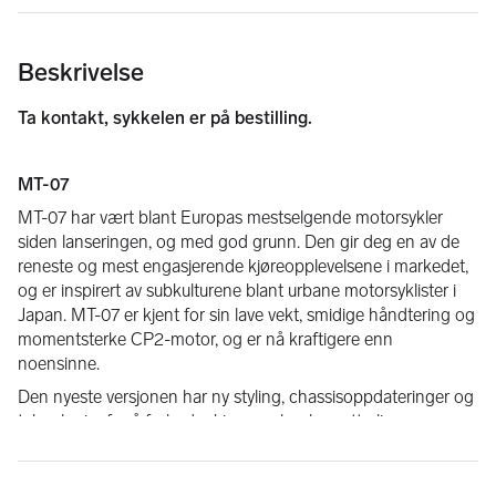
Beskrivelse
Ta kontakt, sykkelen er på bestilling.
MT-07
MT-07 har vært blant Europas mestselgende motorsykler 
siden lanseringen, og med god grunn. Den gir deg en av de 
reneste og mest engasjerende kjøreopplevelsene i markedet, 
og er inspirert av subkulturene blant urbane motorsyklister i 
Japan. MT-07 er kjent for sin lave vekt, smidige håndtering og 
momentsterke CP2-motor, og er nå kraftigere enn 
noensinne.
Den nyeste versjonen har ny styling, chassisoppdateringer og 
teknologier for å forbedre kjøreopplevelsen ytterligere, 
samtidig som den ikke forringer det som har gjort MT-07 til 
en av de viktigste motorsyklene det siste tiåret: Moro som får 
frem smilet.