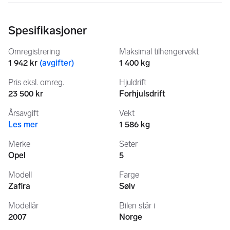
Spesifikasjoner
Omregistrering
Maksimal tilhengervekt
1 942 kr
(
avgifter
)
1 400 kg
Pris eksl. omreg.
Hjuldrift
23 500 kr
Forhjulsdrift
Årsavgift
Vekt
Les mer
1 586 kg
Merke
Seter
Opel
5
Modell
Farge
Zafira
Sølv
Modellår
Bilen står i
2007
Norge