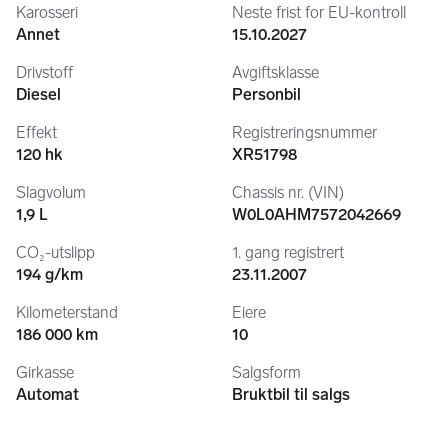
Karosseri
Neste frist for EU-kontroll
Annet
15.10.2027
Drivstoff
Avgiftsklasse
Diesel
Personbil
Effekt
Registreringsnummer
120 hk
XR51798
Slagvolum
Chassis nr. (VIN)
1,9 L
W0L0AHM7572042669
CO₂-utslipp
1. gang registrert
194 g/km
23.11.2007
Kilometerstand
Eiere
186 000 km
10
Girkasse
Salgsform
Automat
Bruktbil til salgs