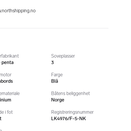
w.northshipping.no
fabrikant
Soveplasser
o penta
3
 motor
Farge
nbords
Blå
materiale
Båtens beliggenhet
inium
Norge
e i fot
Registreringsnummer
t
LK4976/F-5-NK
e