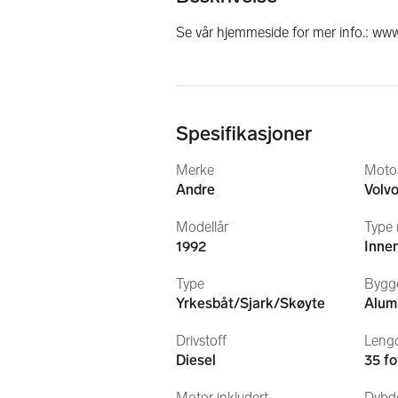
Se vår hjemmeside for mer info.: ww
Spesifikasjoner
Merke
Motor
Andre
Volv
Modellår
Type
1992
Inne
Type
Bygge
Yrkesbåt/Sjark/Skøyte
Alum
Drivstoff
Lengd
Diesel
35 fo
Motor inkludert
Dybd