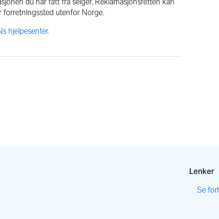
masjonen du har fått fra selger. Reklamasjonsretten kan
 forretningssted utenfor Norge.
s hjelpesenter.
Lenker
,
Se for