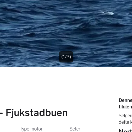
(1/3)
 Fjukstadbuen
Type motor
Seter