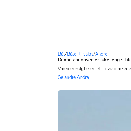
Du er her
Båt
/
Båter til salgs
/
Andre