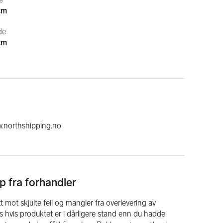
cm
de
cm
w.northshipping.no
p fra forhandler
 mot skjulte feil og mangler fra overlevering av
 hvis produktet er i dårligere stand enn du hadde