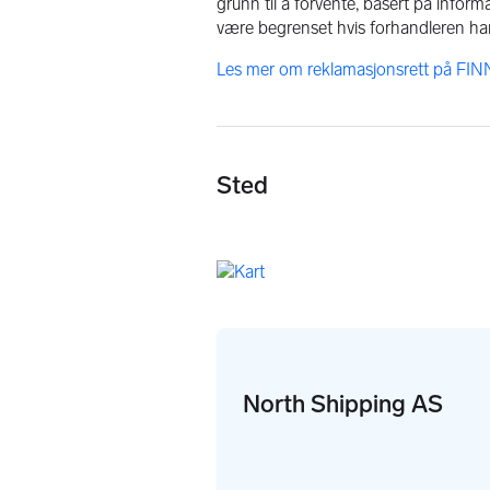
grunn til å forvente, basert på infor
være begrenset hvis forhandleren har
Les mer om reklamasjonsrett på FINN
Sted
North Shipping AS