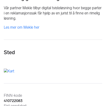
Vår partner Mekle tilbyr digital tvisteløsning hvor begge parter
i en reklamasjonssak får hjelp av en jurist til å finne en rimelig
løsning.
Les mer om Mekle her
Sted
Annonseinformasjon
FINN-kode
410722083
Sist oppdatert