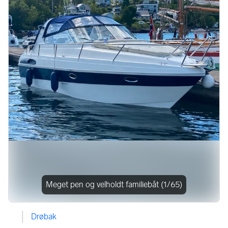
Bildegalleri
Meget pen og velholdt familiebåt
(1/65)
Drøbak