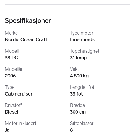
Vi har oppdaget en mindre lekkasje på septiken og med alder 
tatt i betrakning så vurderes tiden som moden til å bytte den 
ut.
Spesifikasjoner
Vi har ikke tid eller evne til å gjøre denne jobben selv så derav 
den lave prisen.
Merke
Type motor
Nordic Ocean Craft
Innenbords
Modell
Topphastighet
33 DC
31 knop
Modellår
Vekt
2006
4 800 kg
Type
Lengde i fot
Cabincruiser
33 fot
Drivstoff
Bredde
Diesel
300 cm
Motor inkludert
Sitteplasser
Ja
8