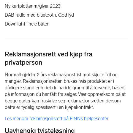
Ny kartplotter m/giver 2023
DAB radio med bluetooth. God lyd
Downlight i hele båten
Batterier byttet i 2021
Dusj ute/inne
Snapdaviter til gummibåt.
Reklamasjonsrett ved kjøp fra
Massevis av gode oppbevaringsrom
privatperson
Båtplass ut sesongen kan avtales
Normalt gjelder 2 års reklamasjonsfrist mot skjulte feil og
Tauverk og fendere
mangler. Reklamasjonsretten brukes hvis produktet er i
Komplett O.B-Wiik opplagsutstyr medfølger.
dårligere stand enn det du hadde grunn til å forvente, basert
på informasjon du har fått fra selger. Vær oppmerksom på at
Opplagshenger kan medfølge mot pristillegg kr. 15 000,- 
begge parter kan fraskrive seg reklamasjonsretten dersom
Meget robust 3-akslet henger.
dette er tydelig spesifisert i en kjøpekontrakt.
Les mer om reklamasjonsrett på FINNs hjelpesenter.
Uavhengig tvisteløsning