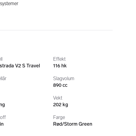
esystemer
ll
Effekt
strada V2 S Travel
116 hk
sistent)
nering Lights
lår
Slagvolum
890 cc
Vekt
ing
202 kg
 
Leveringsomkostninger tilkommer
toff
Farge
in
Rød/Storm Green