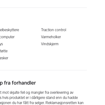
er – svært gode betingelser
t godt tilbud!
lbeskyttere
Traction control
ecomputer
Varmeholker
ys
Vindskjerm
tøtte
esker
p fra forhandler
 mot skjulte feil og mangler fra overlevering av
 hvis produktet er i dårligere stand enn du hadde
masjonen du har fått fra selger. Reklamasjonsretten kan