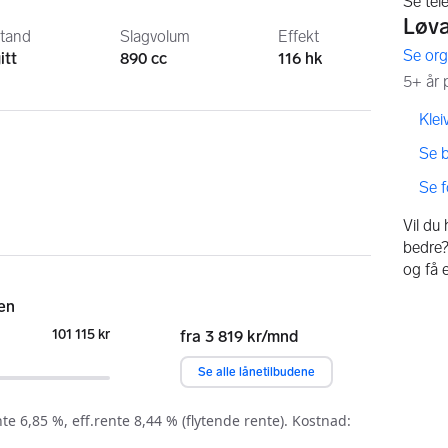
stand
Slagvolum
Effekt
itt
890 cc
116 hk
,
,
Klei
,
Se 
,
Se 
Vil du
bedre? 
og få 