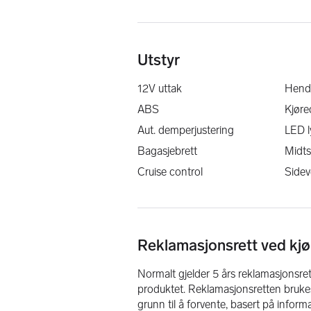
✔ 
39 års erfaring med Ducati
✔ Vi tilbyr 
finansiering via Santand
Utstyr
Ta kontakt for mer informasjon eller e
12V uttak
Hende
*Leveringskostnader tilkommer
ABS
Kjør
Aut. demperjustering
LED l
Bagasjebrett
Midts
Cruise control
Sidev
Reklamasjonsrett ved kjø
Normalt gjelder 5 års reklamasjonsrett
produktet. Reklamasjonsretten brukes
grunn til å forvente, basert på infor