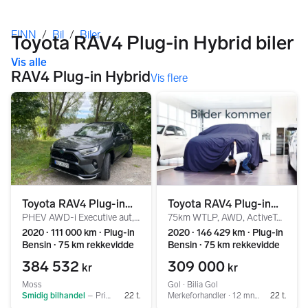
Her er du
FINN
/
Bil
/
Biler
Toyota RAV4 Plug-in Hybrid biler
Vis alle
RAV4 Plug-in Hybrid
Vis flere
Toyota RAV4 Plug-in
Toyota RAV4 Plug-in
PHEV AWD-i Executive aut, panorama m. elektrisk takluke
75km WTLP, AWD, ActiveTech, R-kam, Pano, ACC, H-feste+
Hybrid
Hybrid
2020 ∙ 111 000 km ∙ Plug-in
2020 ∙ 146 429 km ∙ Plug-in
Bensin ∙ 75 km rekkevidde
Bensin ∙ 75 km rekkevidde
384 532
309 000
kr
kr
Moss
Gol ∙ Bilia Gol
Smidig bilhandel
–
Privat ∙ Service
22 t.
Merkeforhandler ∙ 12 mnd garanti ∙ Service
22 t.