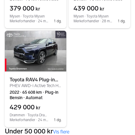
379 000
439 000
kr
kr
Mysen ∙ Toyota Mysen
Mysen ∙ Toyota Mysen
Merkeforhandler ∙ 24 mnd garanti ∙ Bytterett ∙ Service ∙ Tilstandsrapport
1 dg.
Merkeforhandler ∙ 28 mnd garanti ∙ Bytterett ∙ Service ∙ Tilstandsrapport
1 dg.
Toyota RAV4 Plug-in
PHEV AWD-i Active Tech HENGERFESTE!
Hybrid
2022 ∙ 65 608 km ∙ Plug-in
Bensin ∙ Automat
429 000
kr
Drammen ∙ Toyota Drammen
Merkeforhandler ∙ 24 mnd garanti ∙ Bytterett ∙ Service ∙ Tilstandsrapport
1 dg.
Under 50 000 kr
Vis flere