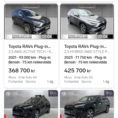
Toyota RAV4 Plug-in
Toyota RAV4 Plug-in
2,5 AWD ACTIVE TECH / KROK / NORSK / DELSKINN / RATT V
2,5 HYBRID AWD STYLE PANORAMA // FACELIFT // JBL // ACC
Hybrid
Hybrid
2021 ∙ 93 000 km ∙ Plug-in
2023 ∙ 71 750 km ∙ Plug-in
Bensin ∙ 75 km rekkevidde
Bensin ∙ 75 km rekkevidde
368 700
425 700
kr
kr
Moss ∙ Ernø Auto AS
Moss ∙ Ernø Auto AS
Forhandler ∙ Service
1 dg.
Forhandler ∙ Service
1 dg.