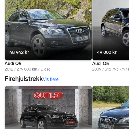
48 942 kr
49 000 kr
Audi Q5
Audi Q5
2012 / 279 000 km / Diesel
2009 / 315 793 km / 
Firehjulstrekk
Vis flere