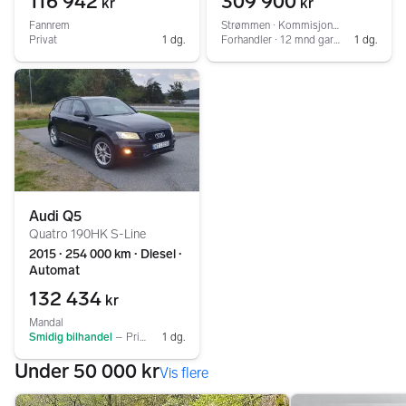
116 942
309 900
kr
kr
Fannrem
Strømmen ∙ Kommisjonsbil.no
Privat
1 dg.
Forhandler ∙ 12 mnd garanti ∙ Service
1 dg.
Audi Q5
Quatro 190HK S-Line
2015 ∙ 254 000 km ∙ Diesel ∙
Automat
132 434
kr
Mandal
Smidig bilhandel
–
Privat
1 dg.
Under 50 000 kr
Vis flere