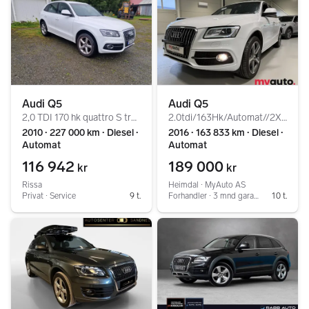
Audi Q5
Audi Q5
2,0 TDI 170 hk quattro S tronic
2.0tdi/163Hk/Automat//2XS-Line/4X4/Webasto/Dab+/Krok+++
2010 ∙ 227 000 km ∙ Diesel ∙
2016 ∙ 163 833 km ∙ Diesel ∙
Automat
Automat
116 942
189 000
kr
kr
Rissa
Heimdal ∙ MyAuto AS
Privat ∙ Service
9 t.
Forhandler ∙ 3 mnd garanti
10 t.