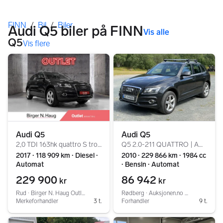
Her er du
FINN
/
Bil
/
Biler
Audi Q5 biler på FINN
Vis alle
Q5
Vis flere
Audi Q5
Audi Q5
2,0 TDI 163hk quattro S tronic /ALCANTARA/S-LINE/
Q5 2.0-211 QUATTRO | AUTOMAT | HENGERFESTE | S+V HJUL |
2017 ∙ 118 909 km ∙ Diesel ∙
2010 ∙ 229 866 km ∙ 1984 cc
Automat
∙ Bensin ∙ Automat
229 900
86 942
kr
kr
Rud ∙ Birger N. Haug Outlet Rud
Rødberg ∙ Auksjonen.no AS
Merkeforhandler
3 t.
Forhandler
9 t.