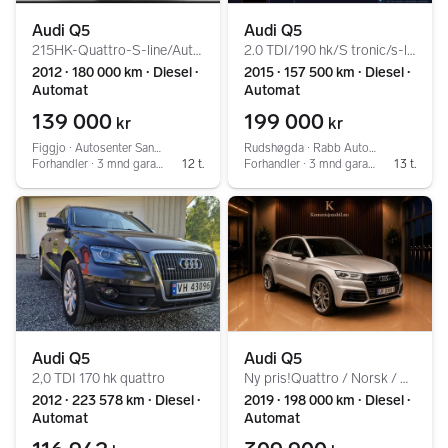
Audi Q5
Audi Q5
215HK-Quattro-S-line/Auto./FullService/Henger.F/EU28++
2.0 TDI/190 hk/S tronic/s-line/ B&O/webasto/Quattro
2012 ∙ 180 000 km ∙ Diesel ∙
2015 ∙ 157 500 km ∙ Diesel ∙
Automat
Automat
139 000
199 000
kr
kr
Figgjo ∙ Autosenter Sandnes AS
Rudshøgda ∙ Rabb Auto AS
Forhandler ∙ 3 mnd garanti ∙ Service
12 t.
Forhandler ∙ 3 mnd garanti
13 t.
Audi Q5
Audi Q5
2,0 TDI 170 hk quattro
Ny pris!Quattro / Norsk / Skinn / Krok / R.kamera /
2012 ∙ 223 578 km ∙ Diesel ∙
2019 ∙ 198 000 km ∙ Diesel ∙
Automat
Automat