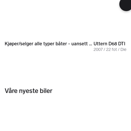
500 000 kr
235 000 kr
Kjøper/selger alle typer båter - uansett pris, tilstand og sted
Uttern D68 DTI
2007 / 22 fot / Diese
Våre nyeste biler