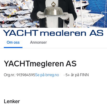
Om oss
Annonser
YACHTmegleren AS
Org.nr.: 913984595
Se på brreg.no
·
5+ år på FINN
,
Lenker