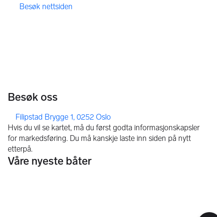
Besøk nettsiden
,
,
Besøk oss
,
Filipstad Brygge 1, 0252 Oslo
Våre nyeste båter