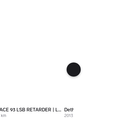
 kr
659 000 kr
Morelo PALACE 93 LSB RETARDER | LUFT | CHASSISPAKKE | SAFETYPAKKE | MYE UTST
0 km
2013 / 46.000 km