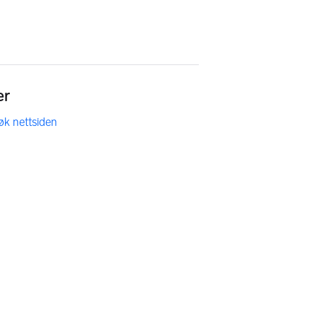
er
øk nettsiden