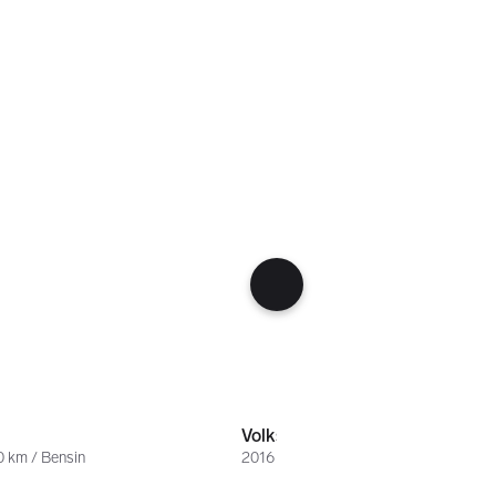
148 000 kr
Volkswagen Passat
0 km / Bensin
2016 / 99.000 km / Hybrid bensin