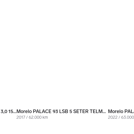
2 780 000 kr
3 790 000
Hobby TOSKANA EXCLUSIVE 650 3,0 157 HK | 3500 KG | NY FUKTTEST | LAV KM.STAND!
Morelo PALACE 93 LSB 5 SETER TELMA|GENERATOR|LUFT|HYDR.STØTTEBEN|MYE UTSTYR!
2017 / 62.000 km
2022 / 63.00