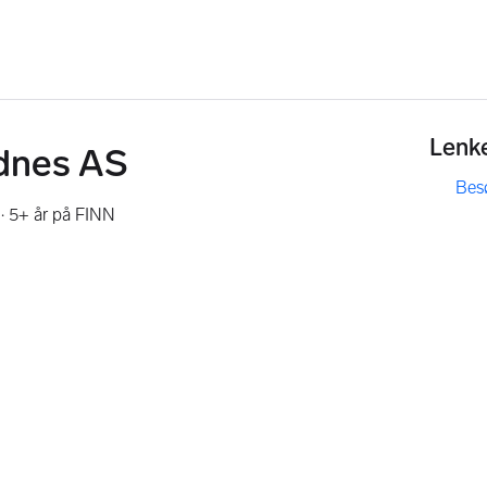
Lenk
ndnes AS
Bes
,
,
·
5+ år på FINN