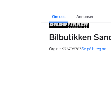
Om oss
Annonser
Bilbutikken Sa
Org.nr.: 976798783
Se på brreg.no
,