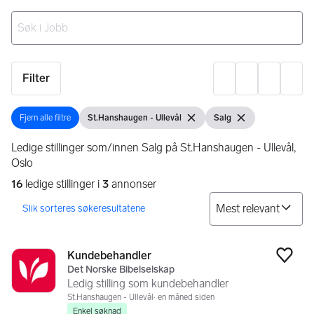
Ingen resultater
Filter
Innst
Fjern alle filtre
St.Hanshaugen - Ullevål
Salg
Fjern alle filtre
Vis filter
Fjern filter
Vis filter
Fjern filter
Ledige stillinger som/innen Salg på St.Hanshaugen - Ullevål,
Oslo
16
ledige stillinger i
3
annonser
So
Søkeresultater
16 resultater
Kundebehandler
Legg
Det Norske Bibelselskap
Ledig stilling som kundebehandler
St.Hanshaugen - Ullevål
en måned siden
Enkel søknad