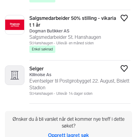
Salgsmedarbeider 50% stilling - vikaria
Legg
t 1 år
Dogman Butikker AS
Salgsmedarbeider St. Hanshaugen
St.Hanshaugen - Ullevål
en måned siden
Enkel søknad
Selger
Legg
Killnoise As
Eventselger til Postgirobygget 22. August, Bislett
Stadion
St.Hanshaugen - Ullevål
14 dager siden
Ønsker du å bli varslet når det kommer nye treff i dette
søket?
Opprett lagret søk