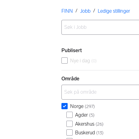
Her er du
/
/
FINN
Jobb
Ledige stillinger
Ingen resultater
Filtre
Publisert
Nye i dag
(
0
)
Område
Norge
(
297
)
Agder
(
5
)
Akershus
(
26
)
Buskerud
(
13
)