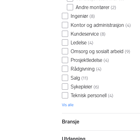
Andre montører
(
2
)
Ingeniør
(
8
)
Kontor og administrasjon
(
4
)
Kundeservice
(
8
)
Ledelse
(
4
)
Omsorg og sosialt arbeid
(
9
)
Prosjektledelse
(
4
)
Rådgivning
(
4
)
Salg
(
11
)
Sykepleier
(
6
)
Teknisk personell
(
4
)
Vis alle
Bransje
Utdanning