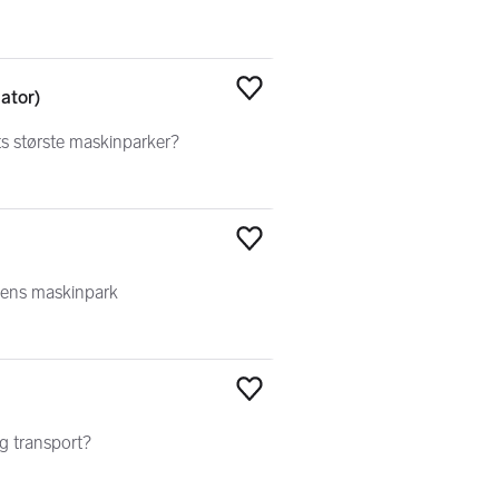
ator)
Legg til som favoritt
ets største maskinparker?
Legg til som favoritt
unens maskinpark
Legg til som favoritt
og transport?