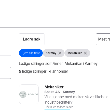
Lagre søk
Fjern alle filtre
Karmøy
Mekaniker
Fjern alle filtre
Vis filter
Fjern filter
Vis filter
Fjern filter
Ledige stillinger som/innen Mekaniker i Karmøy
5
ledige stillinger i
4
annonser
Søkeresultater
5 resultater
Mekaniker
Speira AS - Karmøy
Vil du jobbe med mekanisk vedlikehold
industribedrifter?
Håvik
en måned siden