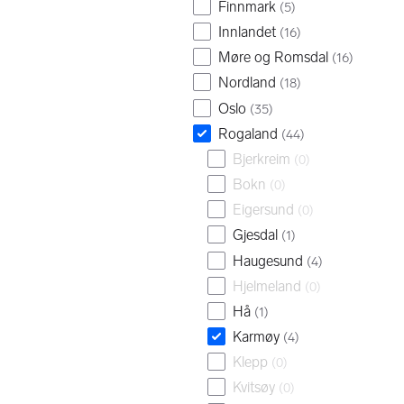
Finnmark
(
5
)
Innlandet
(
16
)
Møre og Romsdal
(
16
)
Nordland
(
18
)
Oslo
(
35
)
Rogaland
(
44
)
Bjerkreim
(
0
)
Bokn
(
0
)
Eigersund
(
0
)
Gjesdal
(
1
)
Haugesund
(
4
)
Hjelmeland
(
0
)
Hå
(
1
)
Karmøy
(
4
)
Klepp
(
0
)
Kvitsøy
(
0
)