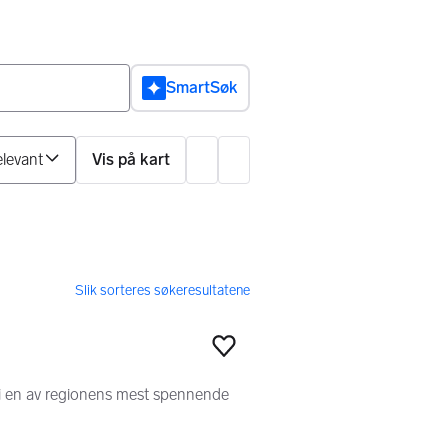
SmartSøk
Sorter på
Vis på kart
Innstillinger
Legg til som favoritt
 i en av regionens mest spennende