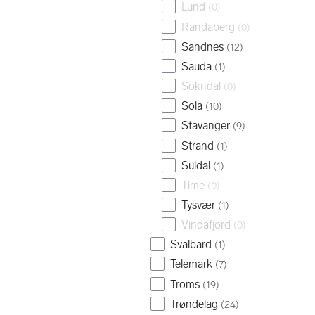
Lund
(
0
)
Randaberg
(
0
)
Sandnes
(
12
)
Sauda
(
1
)
Sokndal
(
0
)
Sola
(
10
)
Stavanger
(
9
)
Strand
(
1
)
Suldal
(
1
)
Time
(
0
)
Tysvær
(
1
)
Vindafjord
(
0
)
Svalbard
(
1
)
Telemark
(
7
)
Troms
(
19
)
Trøndelag
(
24
)