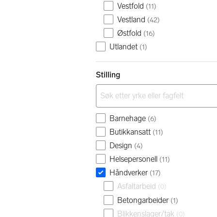
Vestfold
(
11
)
Vestland
(
42
)
Østfold
(
16
)
Utlandet
(
1
)
Stilling
Barnehage
(
6
)
Butikkansatt
(
11
)
Design
(
4
)
Helsepersonell
(
11
)
Håndverker
(
17
)
Asfaltarbeid
(
0
)
Betongarbeider
(
1
)
Blikkenslager/tak
(
0
)