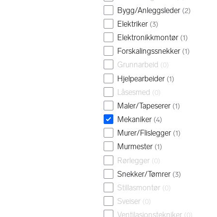
Bygg/Anleggsleder
(
2
)
Elektriker
(
3
)
Elektronikkmontør
(
1
)
Forskalingssnekker
(
1
)
Grunnarbeid
(
0
)
Hjelpearbeider
(
1
)
Låsesmed
(
0
)
Maler/Tapeserer
(
1
)
Mekaniker
(
4
)
Murer/Flislegger
(
1
)
Murmester
(
1
)
Rørlegger
(
0
)
Snekker/Tømrer
(
3
)
Stillasmontør
(
0
)
Sveiser
(
0
)
Ventilasjonstekniker
(
0
)