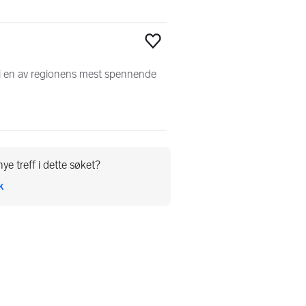
Legg til som favoritt
 i en av regionens mest spennende
ye treff i dette søket?
k