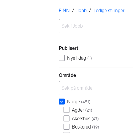
Her er du
/
/
FINN
Jobb
Ledige stillinger
Ingen resultater
Filtre
Publisert
Nye i dag
(
1
)
Område
Norge
(
451
)
Agder
(
21
)
Akershus
(
47
)
Buskerud
(
19
)