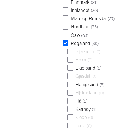
Finnmark
(
21
)
Innlandet
(
30
)
Møre og Romsdal
(
27
)
Nordland
(
35
)
Oslo
(
63
)
Rogaland
(
30
)
Bjerkreim
(
0
)
Bokn
(
0
)
Eigersund
(
2
)
Gjesdal
(
0
)
Haugesund
(
5
)
Hjelmeland
(
0
)
Hå
(
2
)
Karmøy
(
1
)
Klepp
(
0
)
Lund
(
0
)