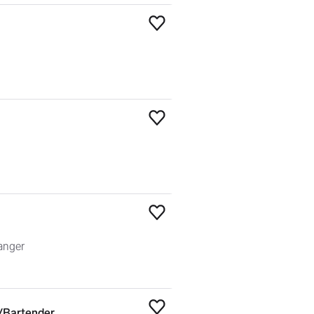
Legg til som favoritt
Legg til som favoritt
Legg til som favoritt
vanger
r/Bartender