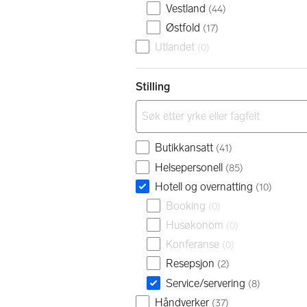
Vestland
(
44
)
Østfold
(
17
)
Utlandet
(
0
)
Stilling
Butikkansatt
(
41
)
Helsepersonell
(
85
)
Hotell og overnatting
(
10
)
Booking
(
0
)
Husøkonom
(
0
)
Konferanse
(
0
)
Resepsjon
(
2
)
Service/servering
(
8
)
Håndverker
(
37
)