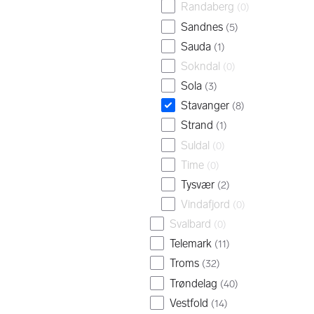
Randaberg
(
0
)
Sandnes
(
5
)
Sauda
(
1
)
Sokndal
(
0
)
Sola
(
3
)
Stavanger
(
8
)
Strand
(
1
)
Suldal
(
0
)
Time
(
0
)
Tysvær
(
2
)
Vindafjord
(
0
)
Svalbard
(
0
)
Telemark
(
11
)
Troms
(
32
)
Trøndelag
(
40
)
Vestfold
(
14
)