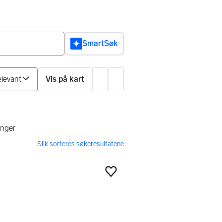
SmartSøk
Sorter på
Vis på kart
Innstillinger
r
anger
Legg til som favoritt