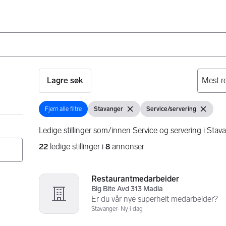
Lagre søk
Fjern alle filtre
Stavanger
Service/servering
Fjern alle filtre
Vis filter
Fjern filter
Vis filter
Fjern filte
Ledige stillinger som/innen Service og servering i Stav
22
ledige stillinger i
8
annonser
Søkeresultater
22 resultater
Restaurantmedarbeider
Big Bite Avd 313 Madla
Er du vår nye superhelt medarbeider?
Stavanger
Ny i dag