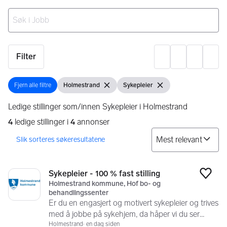
Ingen resultater
Filter
Innst
Fjern alle filtre
Holmestrand
Sykepleier
Fjern alle filtre
Vis filter
Fjern filter
Vis filter
Fjern filter
Ledige stillinger som/innen Sykepleier i Holmestrand
4
ledige stillinger i
4
annonser
So
Søkeresultater
4 resultater
Sykepleier - 100 % fast stilling
Legg
Holmestrand kommune, Hof bo- og
behandlingssenter
Er du en engasjert og motivert sykepleier og trives
med å jobbe på sykehjem, da håper vi du ser
innom denne annonsen
Holmestrand
en dag siden