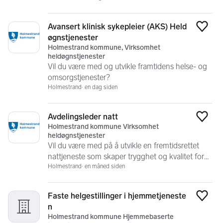
Avansert klinisk sykepleier (AKS) Held
Legg
øgnstjenester
Holmestrand kommune, Virksomhet
heldøgnstjenester
Vil du være med og utvikle framtidens helse- og
omsorgstjenester?
Holmestrand
en dag siden
Avdelingsleder natt
Legg
Holmestrand kommune Virksomhet
heldøgnstjenester
Vil du være med på å utvikle en fremtidsrettet
nattjeneste som skaper trygghet og kvalitet for
Holmestrand
en måned siden
innbyggerne våre hele...
Faste helgestillinger i hjemmetjeneste
Legg
n
Holmestrand kommune Hjemmebaserte