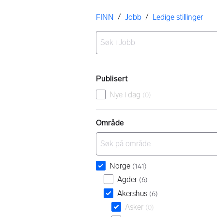
Her er du
/
/
FINN
Jobb
Ledige stillinger
Ingen resultater
Filtre
Publisert
Nye i dag
(
0
)
Område
Norge
(
141
)
Agder
(
6
)
Akershus
(
6
)
Asker
(
0
)