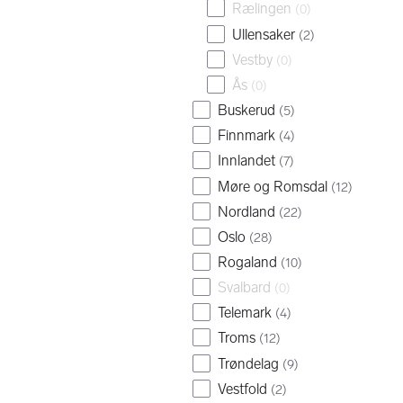
Rælingen
(
0
)
Ullensaker
(
2
)
Vestby
(
0
)
Ås
(
0
)
Buskerud
(
5
)
Finnmark
(
4
)
Innlandet
(
7
)
Møre og Romsdal
(
12
)
Nordland
(
22
)
Oslo
(
28
)
Rogaland
(
10
)
Svalbard
(
0
)
Telemark
(
4
)
Troms
(
12
)
Trøndelag
(
9
)
Vestfold
(
2
)