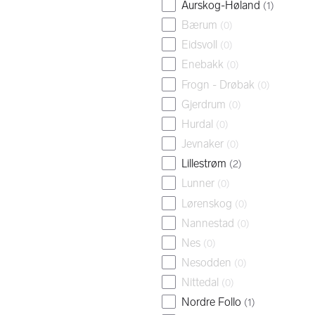
Aurskog-Høland
(
1
)
Bærum
(
0
)
Eidsvoll
(
0
)
Enebakk
(
0
)
Frogn - Drøbak
(
0
)
Gjerdrum
(
0
)
Hurdal
(
0
)
Jevnaker
(
0
)
Lillestrøm
(
2
)
Lunner
(
0
)
Lørenskog
(
0
)
Nannestad
(
0
)
Nes
(
0
)
Nesodden
(
0
)
Nittedal
(
0
)
Nordre Follo
(
1
)