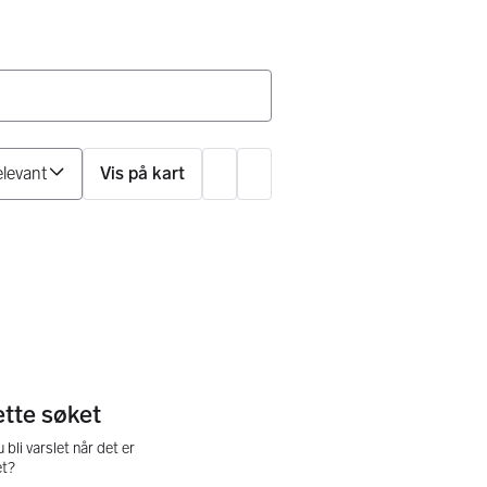
Sorter på
Vis på kart
Innstillinger
ette søket
u bli varslet når det er
et?