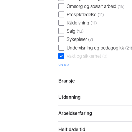
Omsorg og sosialt arbeid
(
15
)
Prosjektledelse
(
11
)
Rådgivning
(
11
)
Salg
(
13
)
Sykepleier
(
7
)
Undervisning og pedagogikk
(
21
Vakt og sikkerhet
(
0
)
Vis alle
Bransje
Utdanning
Arbeidserfaring
Heltid/deltid