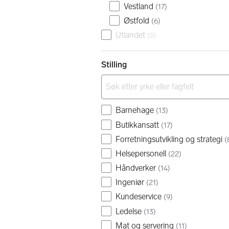
Vestland
(
17
)
Østfold
(
6
)
Utlandet
(
0
)
Stilling
Barnehage
(
13
)
Butikkansatt
(
17
)
Forretningsutvikling og strategi
(
Helsepersonell
(
22
)
Håndverker
(
14
)
Ingeniør
(
21
)
Kundeservice
(
9
)
Ledelse
(
13
)
Mat og servering
(
11
)