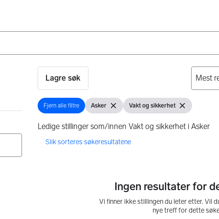
Lagre søk
Fjern alle filtre
Asker
Vakt og sikkerhet
Fjern alle filtre
Vis filter
Fjern filter
Vis filter
Fjern filter
Ledige stillinger som/innen Vakt og sikkerhet i Asker
0 resultater
Ingen resultater for d
Vi finner ikke stillingen du leter etter. Vil d
nye treff for dette søk