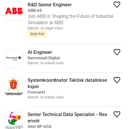
R&D Senior Engineer
Legg
ABB AS
Join ABB in Shaping the Future of Industrial
Simulation at ABB
Bærum
26 dager siden
Siste frist
AI Engineer
Legg
Norconsult Digital
Bærum
en måned siden
Systemkoordinator Taktisk datalinkse
Legg
ksjon
Forsvaret
Bærum
en måned siden
Senior Technical Data Specialist - Res
Legg
ervoir
Aker BP ASA