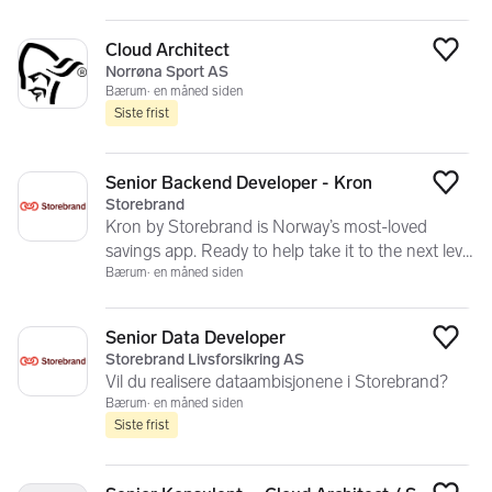
Cloud Architect
Legg
Norrøna Sport AS
Bærum
en måned siden
Siste frist
Senior Backend Developer - Kron
Legg
Storebrand
Kron by Storebrand is Norway’s most-loved
savings app. Ready to help take it to the next level
as a senior developer?
Bærum
en måned siden
Senior Data Developer
Legg
Storebrand Livsforsikring AS
Vil du realisere dataambisjonene i Storebrand?
Bærum
en måned siden
Siste frist