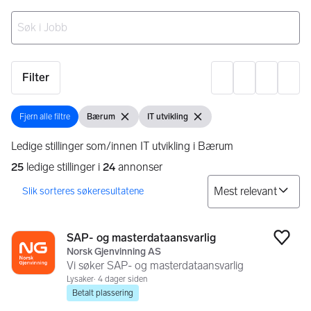
Ingen resultater
Filter
Innst
Fjern alle filtre
Bærum
IT utvikling
Fjern alle filtre
Vis filter
Fjern filter
Vis filter
Fjern filter
Ledige stillinger som/innen IT utvikling i Bærum
25
ledige stillinger i
24
annonser
So
Søkeresultater
25 resultater
SAP- og masterdataansvarlig
Legg
Norsk Gjenvinning AS
Vi søker SAP- og masterdataansvarlig
Lysaker
4 dager siden
Betalt plassering