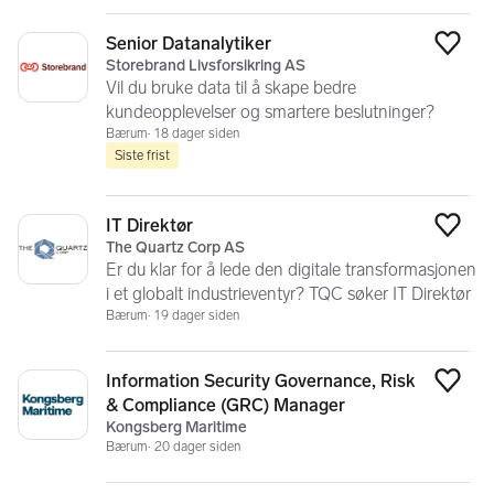
Senior Datanalytiker
Legg
Storebrand Livsforsikring AS
Vil du bruke data til å skape bedre
kundeopplevelser og smartere beslutninger?
Bærum
18 dager siden
Siste frist
IT Direktør
Legg
The Quartz Corp AS
Er du klar for å lede den digitale transformasjonen
i et globalt industrieventyr? TQC søker IT Direktør
Bærum
19 dager siden
Information Security Governance, Risk
Legg
& Compliance (GRC) Manager
Kongsberg Maritime
Bærum
20 dager siden