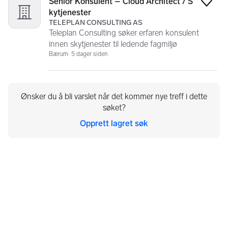
Senior Konsulent – Cloud Architect / S
Legg
kytjenester
TELEPLAN CONSULTING AS
Teleplan Consulting søker erfaren konsulent
innen skytjenester til ledende fagmiljø
Bærum
5 dager siden
Ønsker du å bli varslet når det kommer nye treff i dette
søket?
Opprett lagret søk