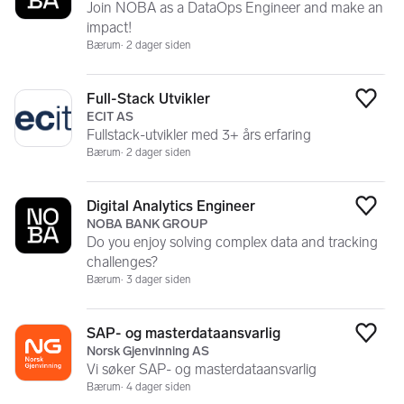
Join NOBA as a DataOps Engineer and make an
impact!
Bærum
2 dager siden
Full-Stack Utvikler
Legg
ECIT AS
Fullstack-utvikler med 3+ års erfaring
Bærum
2 dager siden
Digital Analytics Engineer
Legg
NOBA BANK GROUP
Do you enjoy solving complex data and tracking
challenges?
Bærum
3 dager siden
SAP- og masterdataansvarlig
Legg
Norsk Gjenvinning AS
Vi søker SAP- og masterdataansvarlig
Bærum
4 dager siden