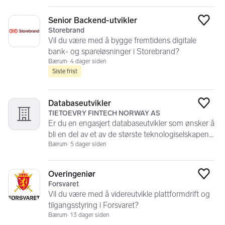
Senior Backend-utvikler
Legg
Storebrand
Vil du være med å bygge fremtidens digitale
bank- og spareløsninger i Storebrand?
Bærum
4 dager siden
Siste frist
Databaseutvikler
Legg
TIETOEVRY FINTECH NORWAY AS
Er du en engasjert databaseutvikler som ønsker å
bli en del av et av de største teknologiselskapene i
Norden?
Bærum
5 dager siden
Overingeniør
Legg
Forsvaret
Vil du være med å videreutvikle plattformdrift og
tilgangsstyring i Forsvaret?
Bærum
13 dager siden