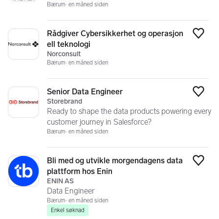
Bærum
en måned siden
Rådgiver Cybersikkerhet og operasjon
Legg
ell teknologi
Norconsult
Bærum
en måned siden
Senior Data Engineer
Legg
Storebrand
Ready to shape the data products powering every
customer journey in Salesforce?
Bærum
en måned siden
Bli med og utvikle morgendagens data
Legg
plattform hos Enin
ENIN AS
Data Engineer
Bærum
en måned siden
Enkel søknad