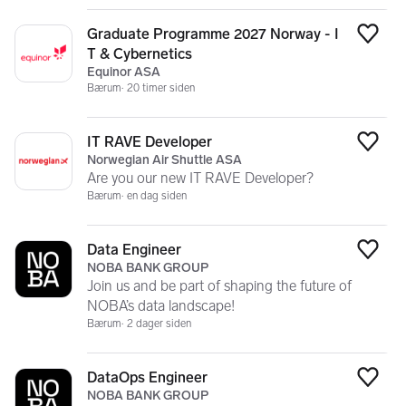
Graduate Programme 2027 Norway - I
Legg
T & Cybernetics
Equinor ASA
Bærum
20 timer siden
IT RAVE Developer
Legg
Norwegian Air Shuttle ASA
Are you our new IT RAVE Developer?
Bærum
en dag siden
Data Engineer
Legg
NOBA BANK GROUP
Join us and be part of shaping the future of
NOBA’s data landscape!
Bærum
2 dager siden
DataOps Engineer
Legg
NOBA BANK GROUP