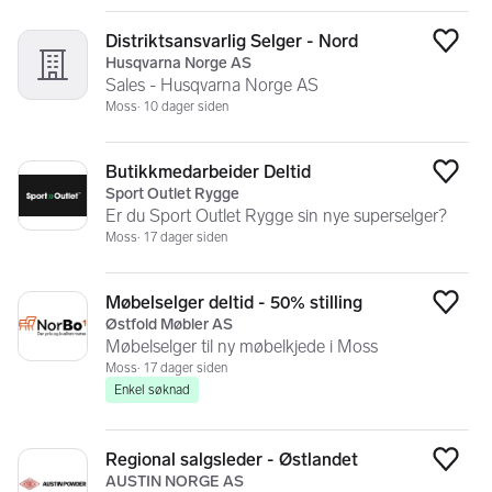
Distriktsansvarlig Selger - Nord
Legg
Husqvarna Norge AS
Sales - Husqvarna Norge AS
Moss
10 dager siden
Butikkmedarbeider Deltid
Legg
Sport Outlet Rygge
Er du Sport Outlet Rygge sin nye superselger?
Moss
17 dager siden
Møbelselger deltid - 50% stilling
Legg
Østfold Møbler AS
Møbelselger til ny møbelkjede i Moss
Moss
17 dager siden
Enkel søknad
Regional salgsleder - Østlandet
Legg
AUSTIN NORGE AS