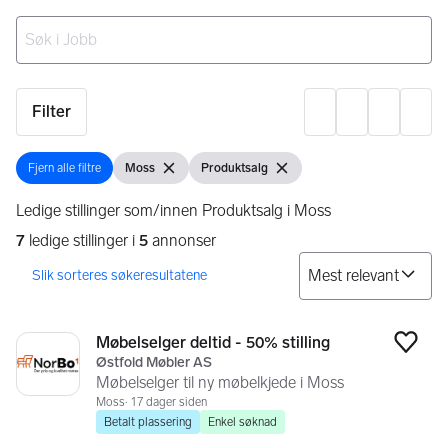
Ingen resultater
Filter
Innst
Fjern alle filtre
Moss
Produktsalg
Fjern alle filtre
Vis filter
Fjern filter
Vis filter
Fjern filter
Ledige stillinger som/innen Produktsalg i Moss
7
ledige stillinger i
5
annonser
So
Søkeresultater
7 resultater
Møbelselger deltid - 50% stilling
Legg
Østfold Møbler AS
Møbelselger til ny møbelkjede i Moss
Moss
17 dager siden
Betalt plassering
Enkel søknad