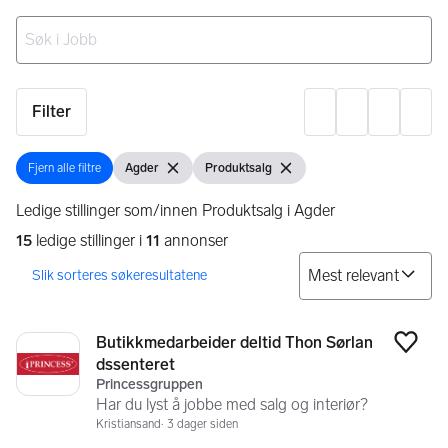
Ingen resultater
Filter
Innst
Fjern alle filtre
Agder
Produktsalg
Fjern alle filtre
Vis filter
Fjern filter
Vis filter
Fjern filter
Ledige stillinger som/innen Produktsalg i Agder
15
ledige stillinger i
11
annonser
So
Søkeresultater
15 resultater
Butikkmedarbeider deltid Thon Sørlan
Legg
dssenteret
Princessgruppen
Har du lyst å jobbe med salg og interiør?
Kristiansand
3 dager siden