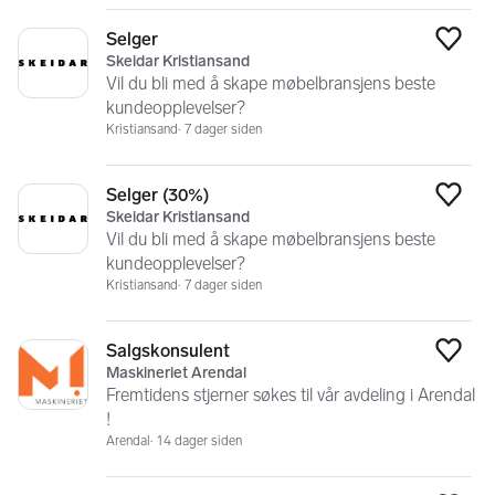
Selger
Legg
Skeidar Kristiansand
Vil du bli med å skape møbelbransjens beste
kundeopplevelser?
Kristiansand
7 dager siden
Selger (30%)
Legg
Skeidar Kristiansand
Vil du bli med å skape møbelbransjens beste
kundeopplevelser?
Kristiansand
7 dager siden
Salgskonsulent
Legg
Maskineriet Arendal
Fremtidens stjerner søkes til vår avdeling i Arendal
!
Arendal
14 dager siden