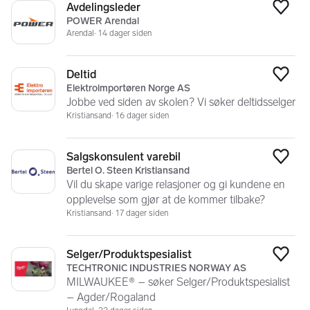
Avdelingsleder
Legg
POWER Arendal
Arendal
14 dager siden
Deltid
Legg
Elektroimportøren Norge AS
Jobbe ved siden av skolen? Vi søker deltidsselger
Kristiansand
16 dager siden
Salgskonsulent varebil
Legg
Bertel O. Steen Kristiansand
Vil du skape varige relasjoner og gi kundene en
opplevelse som gjør at de kommer tilbake?
Kristiansand
17 dager siden
Selger/Produktspesialist
Legg
TECHTRONIC INDUSTRIES NORWAY AS
MILWAUKEE® – søker Selger/Produktspesialist
– Agder/Rogaland