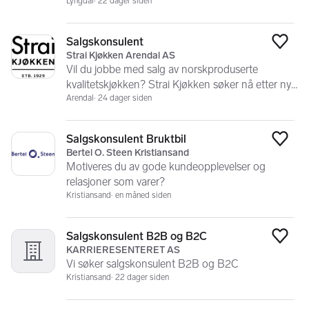
Lyngdal
22 dager siden
Salgskonsulent
Legg
Strai Kjøkken Arendal AS
Vil du jobbe med salg av norskproduserte
kvalitetskjøkken? Strai Kjøkken søker nå etter ny
salgskonsulent!
Arendal
24 dager siden
Salgskonsulent Bruktbil
Legg
Bertel O. Steen Kristiansand
Motiveres du av gode kundeopplevelser og
relasjoner som varer?
Kristiansand
en måned siden
Salgskonsulent B2B og B2C
Legg
KARRIERESENTERET AS
Vi søker salgskonsulent B2B og B2C
Kristiansand
22 dager siden