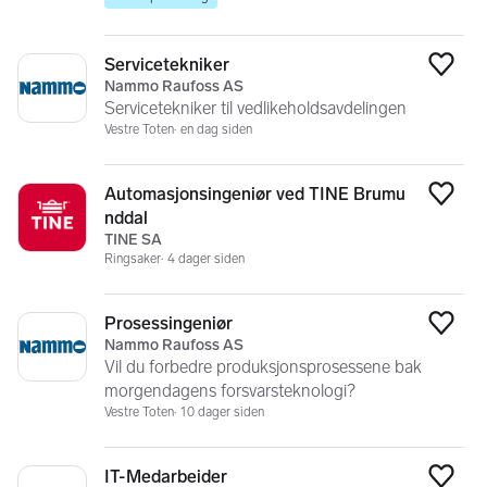
Servicetekniker
Legg
Nammo Raufoss AS
Servicetekniker til vedlikeholdsavdelingen
Vestre Toten
en dag siden
Automasjonsingeniør ved TINE Brumu
Legg
nddal
TINE SA
Ringsaker
4 dager siden
Prosessingeniør
Legg
Nammo Raufoss AS
Vil du forbedre produksjonsprosessene bak
morgendagens forsvarsteknologi?
Vestre Toten
10 dager siden
IT-Medarbeider