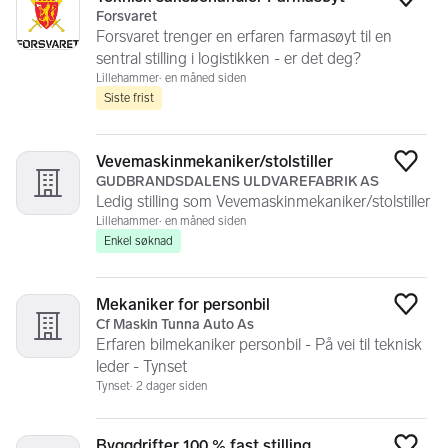
Legg
Forsvaret
Forsvaret trenger en erfaren farmasøyt til en
sentral stilling i logistikken - er det deg?
Lillehammer
en måned siden
Siste frist
Vevemaskinmekaniker/stolstiller
Legg
GUDBRANDSDALENS ULDVAREFABRIK AS
Ledig stilling som Vevemaskinmekaniker/stolstiller
Lillehammer
en måned siden
Enkel søknad
Mekaniker for personbil
Legg
Cf Maskin Tunna Auto As
Erfaren bilmekaniker personbil - På vei til teknisk
leder - Tynset
Tynset
2 dager siden
Byggdrifter 100 % fast stilling