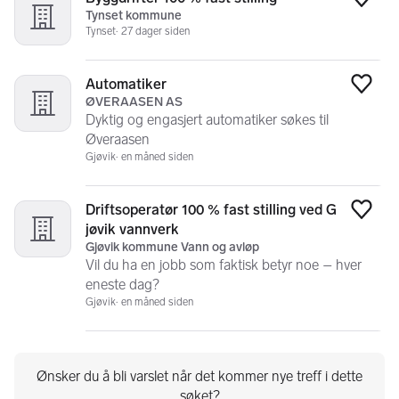
Legg
Tynset kommune
Tynset
27 dager siden
Automatiker
Legg
ØVERAASEN AS
Dyktig og engasjert automatiker søkes til
Øveraasen
Gjøvik
en måned siden
Driftsoperatør 100 % fast stilling ved G
Legg
jøvik vannverk
Gjøvik kommune Vann og avløp
Vil du ha en jobb som faktisk betyr noe – hver
eneste dag?
Gjøvik
en måned siden
Ønsker du å bli varslet når det kommer nye treff i dette
søket?