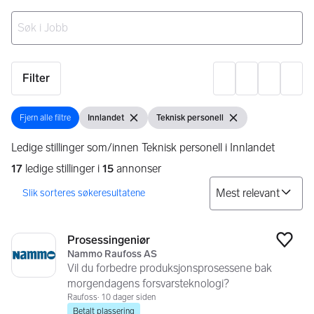
Ingen resultater
Filter
Innst
Fjern alle filtre
Innlandet
Teknisk personell
Fjern alle filtre
Vis filter
Fjern filter
Vis filter
Fjern filter
Ledige stillinger som/innen Teknisk personell i Innlandet
17
ledige stillinger i
15
annonser
So
Søkeresultater
17 resultater
Prosessingeniør
Legg
Nammo Raufoss AS
Vil du forbedre produksjonsprosessene bak
morgendagens forsvarsteknologi?
Raufoss
10 dager siden
Betalt plassering