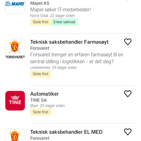
Legg
Mapei AS
Mapei søker IT-medarbeider!
Nord-Odal
22 dager siden
Siste frist
Enkel søknad
Teknisk saksbehandler Farmasøyt
Legg
Forsvaret
Forsvaret trenger en erfaren farmasøyt til en
sentral stilling i logistikken - er det deg?
Lillehammer
29 dager siden
Siste frist
Automatiker
Legg
TINE SA
Øyer
29 dager siden
Siste frist
Teknisk saksbehandler EL MED
Legg
Forsvaret