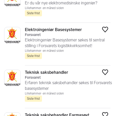
Er du vår nye elektromedisinske ingeniør?
Lillehammer
en måned siden
Siste frist
Elektroingeniør Basesystemer
Legg
Forsvaret
Elektroingeniør Basesystemer søkes til sentral
stilling i Forsvarets logistikkvirksomhet!
Lillehammer
en måned siden
Siste frist
Teknisk saksbehandler
Legg
Forsvaret
Erfaren teknisk saksbehandler søkes til Forsvarets
basesystemer
Lillehammer
en måned siden
Siste frist
Teknisk saksbehandler Farmasøyt