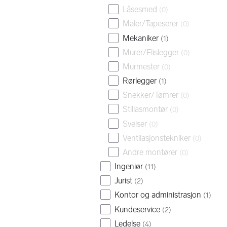
Låsesmed
(
0
)
Maler/Tapeserer
(
0
)
Mekaniker
(
1
)
Murer/Flislegger
(
0
)
Murmester
(
0
)
Rørlegger
(
1
)
Snekker/Tømrer
(
0
)
Stillasmontør
(
0
)
Sveiser
(
0
)
Ventilasjonstekniker
(
0
)
Andre montører
(
0
)
Ingeniør
(
11
)
Jurist
(
2
)
Kontor og administrasjon
(
1
)
Kundeservice
(
2
)
Ledelse
(
4
)