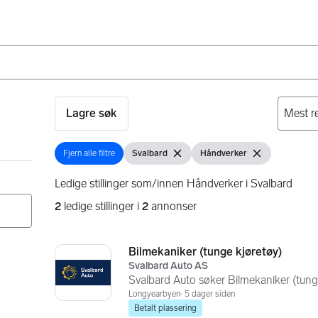
Lagre søk
Fjern alle filtre
Svalbard
Håndverker
Fjern alle filtre
Vis filter
Fjern filter
Vis filter
Fjern filter
Ledige stillinger som/innen Håndverker i Svalbard
2
ledige stillinger i
2
annonser
Søkeresultater
2 resultater
Bilmekaniker (tunge kjøretøy)
Svalbard Auto AS
Svalbard Auto søker Bilmekaniker (tung
Longyearbyen
5 dager siden
Betalt plassering