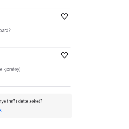
Legg til som favoritt
lbard?
Legg til som favoritt
e kjøretøy)
ye treff i dette søket?
k