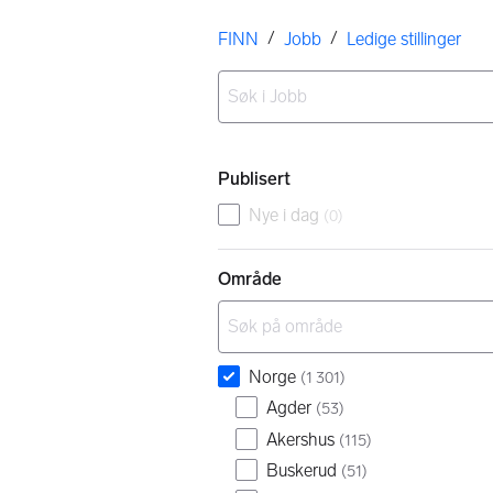
Her er du
/
/
FINN
Jobb
Ledige stillinger
Ingen resultater
Filtre
Publisert
Nye i dag
(
0
)
Område
Norge
(
1 301
)
Agder
(
53
)
Akershus
(
115
)
Buskerud
(
51
)