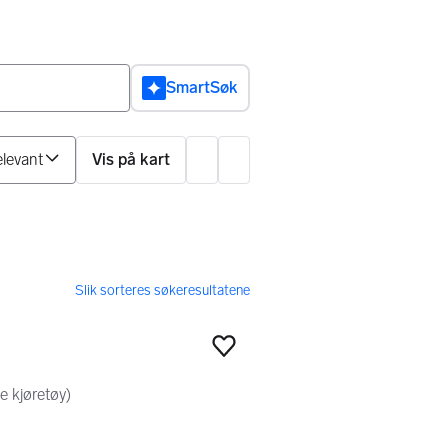
SmartSøk
Sorter på
Vis på kart
Innstillinger
Legg til som favoritt
e kjøretøy)