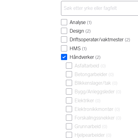
Analyse
(
1
)
Design
(
2
)
Driftsoperatør/vaktmester
(
2
)
HMS
(
1
)
Håndverker
(
2
)
Asfaltarbeid
(
0
)
Betongarbeider
(
0
)
Blikkenslager/tak
(
0
)
Bygg/Anleggsleder
(
0
)
Elektriker
(
0
)
Elektronikkmontør
(
0
)
Forskalingssnekker
(
0
)
Grunnarbeid
(
0
)
Hjelpearbeider
(
0
)