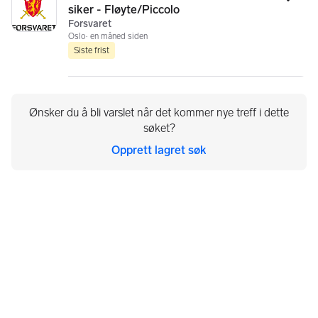
Legg
siker - Fløyte/Piccolo
Forsvaret
Oslo
en måned siden
Siste frist
Ønsker du å bli varslet når det kommer nye treff i dette
søket?
Opprett lagret søk