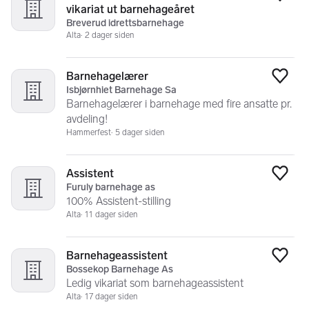
Legg
vikariat ut barnehageåret
Breverud idrettsbarnehage
Alta
2 dager siden
Barnehagelærer
Legg
Isbjørnhiet Barnehage Sa
Barnehagelærer i barnehage med fire ansatte pr.
avdeling!
Hammerfest
5 dager siden
Assistent
Legg
Furuly barnehage as
100% Assistent-stilling
Alta
11 dager siden
Barnehageassistent
Legg
Bossekop Barnehage As
Ledig vikariat som barnehageassistent
Alta
17 dager siden