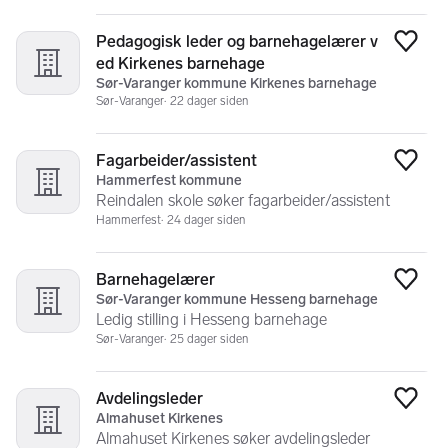
Pedagogisk leder og barnehagelærer v
Legg
ed Kirkenes barnehage
Sør-Varanger kommune Kirkenes barnehage
Sør-Varanger
22 dager siden
Fagarbeider/assistent
Legg
Hammerfest kommune
Reindalen skole søker fagarbeider/assistent
Hammerfest
24 dager siden
Barnehagelærer
Legg
Sør-Varanger kommune Hesseng barnehage
Ledig stilling i Hesseng barnehage
Sør-Varanger
25 dager siden
Avdelingsleder
Legg
Almahuset Kirkenes
Almahuset Kirkenes søker avdelingsleder