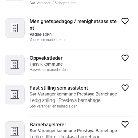
Sør-Varanger
25 dager siden
Menighetspedagog / menighetsassiste
Legg
nt
Vadsø sokn
Vadsø
en måned siden
Oppvekstleder
Legg
Hasvik kommune
Hasvik
en måned siden
Fast stilling som assistent
Legg
Sør-Varanger kommune Prestøya Barnehage
Ledig stilling i Prestøya barnehage
Sør-Varanger
en måned siden
Barnehagelærer
Legg
Sør-Varanger kommune Prestøya Barnehage
Ledig stilling i Prestøya barnehage