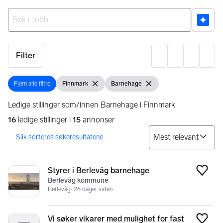
Ingen resultater
Filter
Innst
Fjern alle filtre
Finnmark
Barnehage
Fjern alle filtre
Vis filter
Fjern filter
Vis filter
Fjern filter
Ledige stillinger som/innen Barnehage i Finnmark
16
ledige stillinger i
15
annonser
So
Søkeresultater
16 resultater
Styrer i Berlevåg barnehage
Legg
Berlevåg kommune
Berlevåg
26 dager siden
Vi søker vikarer med mulighet for fast