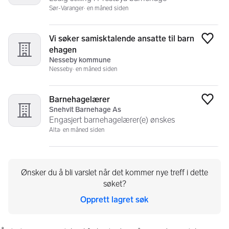
Sør-Varanger
en måned siden
Vi søker samisktalende ansatte til barn
Legg
ehagen
Nesseby kommune
Nesseby
en måned siden
Barnehagelærer
Legg
Snehvit Barnehage As
Engasjert barnehagelærer(e) ønskes
Alta
en måned siden
Ønsker du å bli varslet når det kommer nye treff i dette
søket?
Opprett lagret søk