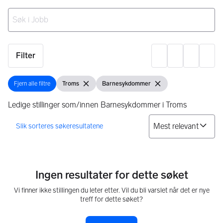
Ingen resultater
Filter
Innst
Fjern alle filtre
Troms
Barnesykdommer
Fjern alle filtre
Vis filter
Fjern filter
Vis filter
Fjern filter
Ledige stillinger som/innen Barnesykdommer i Troms
So
0 resultater
Ingen resultater for dette søket
Vi finner ikke stillingen du leter etter. Vil du bli varslet når det er nye
treff for dette søket?