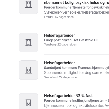
nbemannet bolig, psykisk helse og ru
Færder kommune Tjeneste for psykisk hels
Sykepleier/vernepleier/helsefagarbeide
Færder
14 dager siden
Helsefagarbeider
Lungepost, Sykehuset i Vestfold HF
Tønsberg
22 dager siden
Helsefagarbeider
Sandefjord kommune Framnes hjemmesyk
Spennende mulighet for deg som ønsker
Sandefjord
22 dager siden
Helsefagarbeider 93 % fast
Færder kommune Institusjonstjenesten -
Bjønnesåsen bo- og aktivitetssenter, A