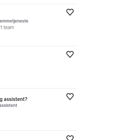
Legg til som favoritt
hjemmetjeneste
rt team
Legg til som favoritt
g assistent?
Legg til som favoritt
assistent