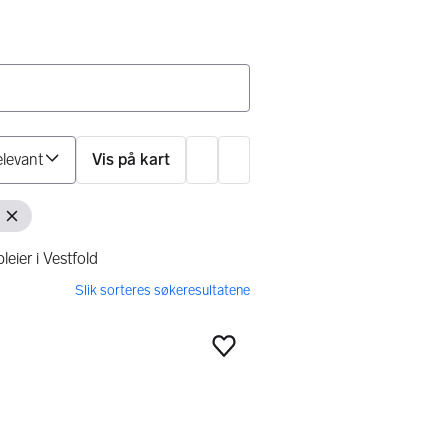
Sorter på
Vis på kart
Innstillinger
Fjern filter
eier i Vestfold
Legg til som favoritt