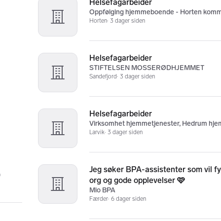
Helsefagarbeider
Oppfølging hjemmeboende - Horten kom
Horten
3 dager siden
Helsefagarbeider
STIFTELSEN MOSSERØDHJEMMET
Sandefjord
3 dager siden
Helsefagarbeider
Virksomhet hjemmetjenester, Hedrum hj
Larvik
3 dager siden
Jeg søker BPA-assistenter som vil f
)
org og gode opplevelser 🩷
Mio BPA
Færder
6 dager siden