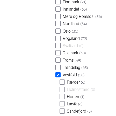
Finnmark
(
21
)
Innlandet
(
65
)
Møre og Romsdal
(
36
)
Nordland
(
54
)
Oslo
(
35
)
Rogaland
(
72
)
Svalbard
(
0
)
Telemark
(
30
)
Troms
(
49
)
Trøndelag
(
63
)
Vestfold
(
28
)
Færder
(
6
)
Holmestrand
(
0
)
Horten
(
1
)
Larvik
(
6
)
Sandefjord
(
8
)