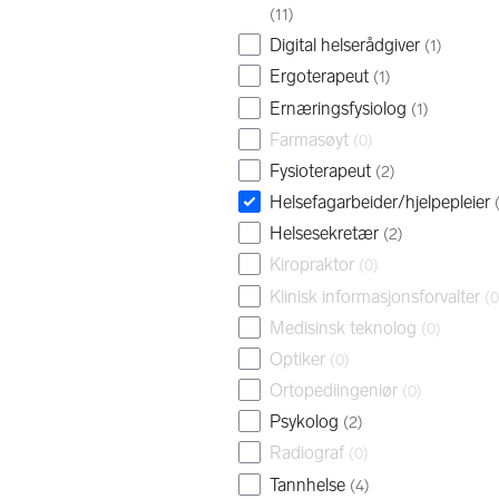
(
11
)
Digital helserådgiver
(
1
)
Ergoterapeut
(
1
)
Ernæringsfysiolog
(
1
)
Farmasøyt
(
0
)
Fysioterapeut
(
2
)
Helsefagarbeider/hjelpepleier
Helsesekretær
(
2
)
Kiropraktor
(
0
)
Klinisk informasjonsforvalter
(
0
Medisinsk teknolog
(
0
)
Optiker
(
0
)
Ortopediingeniør
(
0
)
Psykolog
(
2
)
Radiograf
(
0
)
Tannhelse
(
4
)