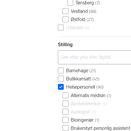
Tønsberg
(
7
)
Vestland
(
88
)
Østfold
(
27
)
Utlandet
(
0
)
Stilling
Barnehage
(
21
)
Butikkansatt
(
45
)
Helsepersonell
(
90
)
Alternativ medisin
(
1
)
Apotektekniker
(
0
)
Audiograf
(
0
)
Bioingeniør
(
1
)
Brukerstyrt personlig assisten