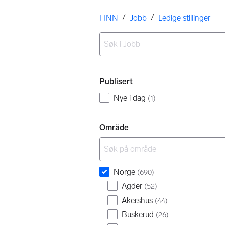
Her er du
/
/
FINN
Jobb
Ledige stillinger
Ingen resultater
Filtre
Publisert
Nye i dag
(
1
)
Område
Norge
(
690
)
Agder
(
52
)
Akershus
(
44
)
Buskerud
(
26
)