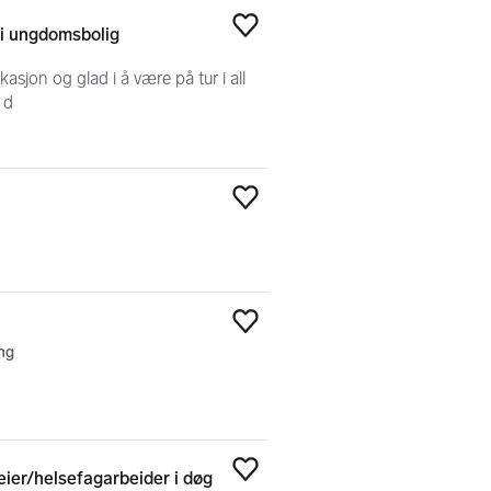
 i ungdomsbolig
Legg til som favoritt
sjon og glad i å være på tur i all
 d
Legg til som favoritt
Legg til som favoritt
ng
eier/helsefagarbeider i døg
Legg til som favoritt