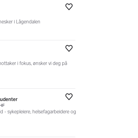
Legg til som favoritt
nesker i Lågendalen
Legg til som favoritt
mottaker i fokus, ønsker vi deg på
tudenter
Legg til som favoritt
 HF
ld - sykepleiere, helsefagarbeidere og