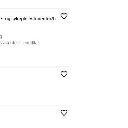
e- og sykepleiestudenter/h
Legg til som favoritt
g
istenter til enetiltak
Legg til som favoritt
Legg til som favoritt