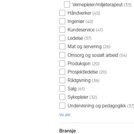
Vernepleier/miljøterapeut
(
33
)
Håndverker
(
45
)
Ingeniør
(
40
)
Kundeservice
(
41
)
Ledelse
(
37
)
Mat og servering
(
26
)
Omsorg og sosialt arbeid
(
54
)
Produksjon
(
20
)
Prosjektledelse
(
20
)
Rådgivning
(
36
)
Salg
(
61
)
Sykepleier
(
32
)
Undervisning og pedagogikk
(
37
Vis alle
Bransje