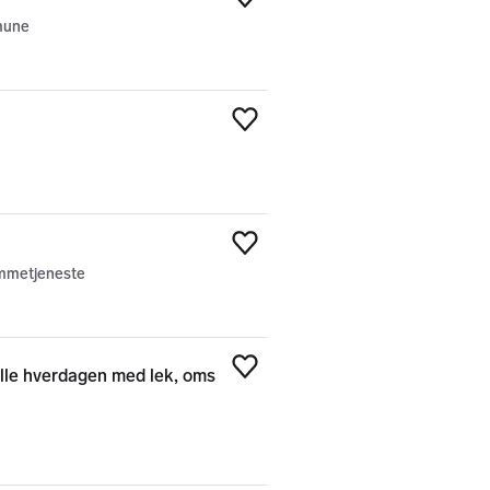
Legg til som favoritt
mune
Legg til som favoritt
Legg til som favoritt
emmetjeneste
ylle hverdagen med lek, oms
Legg til som favoritt