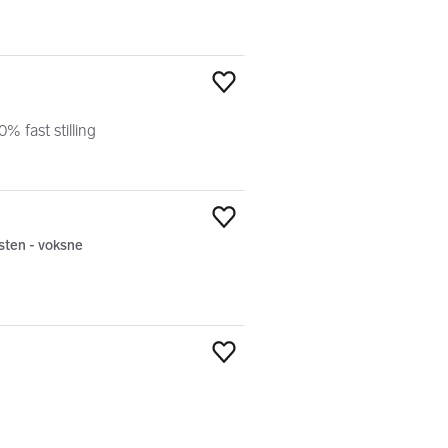
Legg til som favoritt
% fast stilling
Legg til som favoritt
sten - voksne
Legg til som favoritt