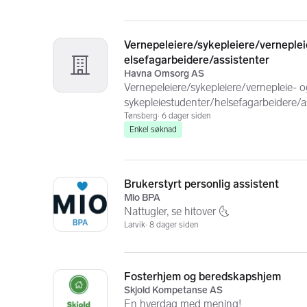
Vernepeleiere/sykepleiere/verneplei
elsefagarbeidere/assistenter
Havna Omsorg AS
Vernepeleiere/sykepleiere/vernepleie- o
sykepleiestudenter/helsefagarbeidere/ass
Tønsberg
6 dager siden
Enkel søknad
Brukerstyrt personlig assistent
Mio BPA
Nattugler, se hitover 🌜
Larvik
8 dager siden
Fosterhjem og beredskapshjem
Skjold Kompetanse AS
En hverdag med mening!