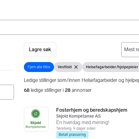
Lagre søk
Fjern alle filtre
Vestfold
Helsefagarbeider/hjelpepleier
Fjern alle filtre
Vis filter
Fjern filter
Vis filter
Ledige stillinger som/innen Helsefagarbeider og hjelpepl
68
ledige stillinger i
28
annonser
Søkeresultater
68 resultater
Fosterhjem og beredskapshjem
Skjold Kompetanse AS
En hverdag med mening!
Tønsberg
9 dager siden
Betalt plassering