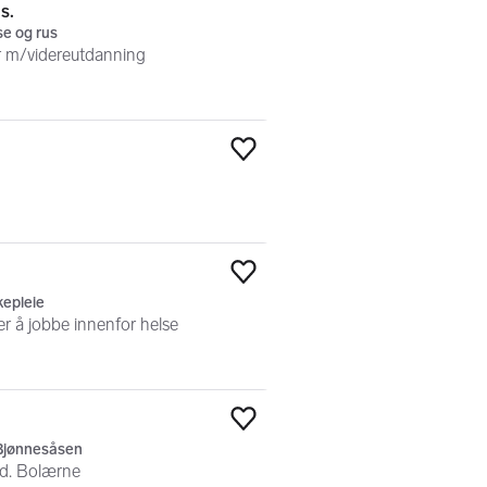
s.
e og rus
r m/videreutdanning
Legg til som favoritt
Legg til som favoritt
epleie
 å jobbe innenfor helse
Legg til som favoritt
 Bjønnesåsen
vd. Bolærne