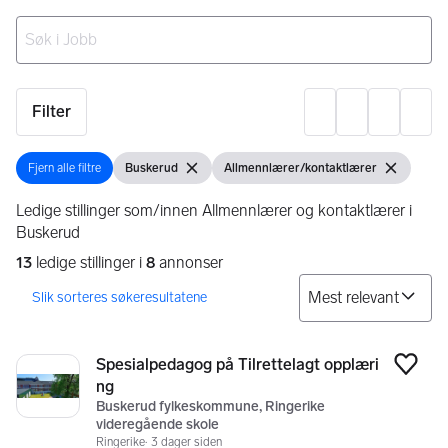
Ingen resultater
Filter
Innst
Fjern alle filtre
Buskerud
Allmennlærer/kontaktlærer
Fjern alle filtre
Vis filter
Fjern filter
Vis filter
Fjern filter
Ledige stillinger som/innen Allmennlærer og kontaktlærer i
Buskerud
13
ledige stillinger i
8
annonser
So
Søkeresultater
13 resultater
Spesialpedagog på Tilrettelagt opplæri
Legg
ng
Buskerud fylkeskommune, Ringerike
videregående skole
Ringerike
3 dager siden