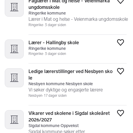
Faglærer i Mat og helse - Veienmarka
Legg
ungdomsskole
Ringerike kommune
Lærer i Mat og helse - Veienmarka ungdomsskole
Ringerike
3 dager siden
Lærer - Hallingby skole
Legg
Ringerike kommune
Ringerike
3 dager siden
Ledige lærerstillinger ved Nesbyen sko
Legg
le
Nesbyen kommune Nesbyen skole
Vi søker dyktige og engasjerte lærere
Nesbyen
17 dager siden
Vikarer ved skolene i Sigdal skoleåret
Legg
2026/2027
Sigdal kommune Oppvekst
Sigdal kommune søker etter