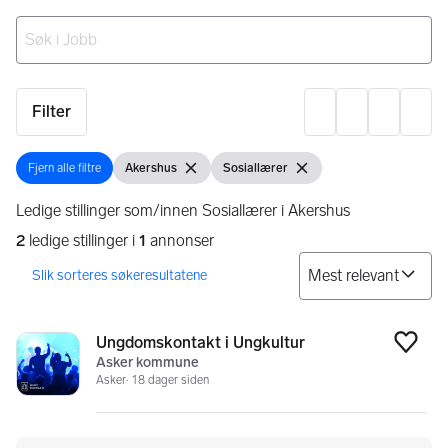
Ingen resultater
Filter
Innst
Fjern alle filtre
Akershus
Sosiallærer
Fjern alle filtre
Vis filter
Fjern filter
Vis filter
Fjern filter
Ledige stillinger som/innen Sosiallærer i Akershus
2
ledige stillinger i
1
annonser
So
Søkeresultater
2 resultater
Ungdomskontakt i Ungkultur
Legg
Asker kommune
Asker
18 dager siden