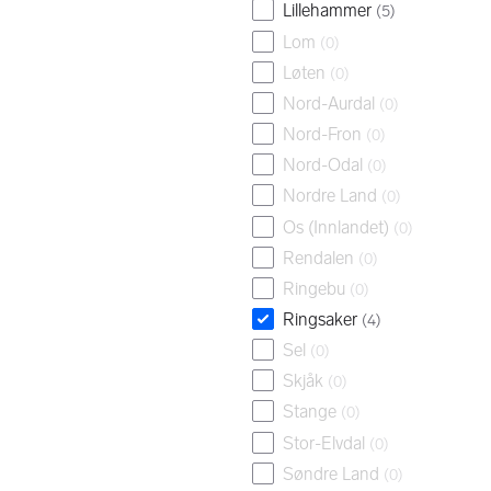
Lillehammer
(
5
)
Lom
(
0
)
Løten
(
0
)
Nord-Aurdal
(
0
)
Nord-Fron
(
0
)
Nord-Odal
(
0
)
Nordre Land
(
0
)
Os (Innlandet)
(
0
)
Rendalen
(
0
)
Ringebu
(
0
)
Ringsaker
(
4
)
Sel
(
0
)
Skjåk
(
0
)
Stange
(
0
)
Stor-Elvdal
(
0
)
Søndre Land
(
0
)