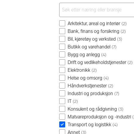
Arkitektur, areal og interiør
(
2
)
Bank, finans og forsikring
(
2
)
Bil, kjøretøy og verksted
(
3
)
Butikk og varehandel
(
7
)
Bygg og anlegg
(
4
)
Drift og vedlikeholdstjenester
(
2
)
Elektronikk
(
2
)
Helse og omsorg
(
4
)
Håndverkstjenester
(
2
)
Industri og produksjon
(
7
)
IT
(
2
)
Konsulent og rådgivning
(
3
)
Matvareproduksjon og -industri
(
Transport og logistikk
(
4
)
Annet
(
3
)