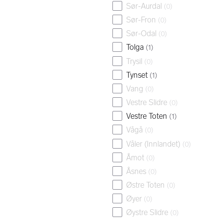
Sør-Aurdal
(
0
)
Sør-Fron
(
0
)
Sør-Odal
(
0
)
Tolga
(
1
)
Trysil
(
0
)
Tynset
(
1
)
Vang
(
0
)
Vestre Slidre
(
0
)
Vestre Toten
(
1
)
Vågå
(
0
)
Våler (Innlandet)
(
0
)
Åmot
(
0
)
Åsnes
(
0
)
Østre Toten
(
0
)
Øyer
(
0
)
Øystre Slidre
(
0
)