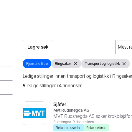
Lagre søk
Fjern alle filtre
Ringsaker
Transport og logistikk
Fjern alle filtre
Vis filter
Fjern filter
Vis filter
Fjern f
Ledige stillinger innen transport og logistikk i Ringsake
5
ledige stillinger i
4
annonser
Søkeresultater
5 resultater
Sjåfør
Mvt Rudshøgda AS
MVT Rudshøgda AS søker krokbilsjåfør
Rudshøgda
9 dager siden
Betalt plassering
Enkel søknad