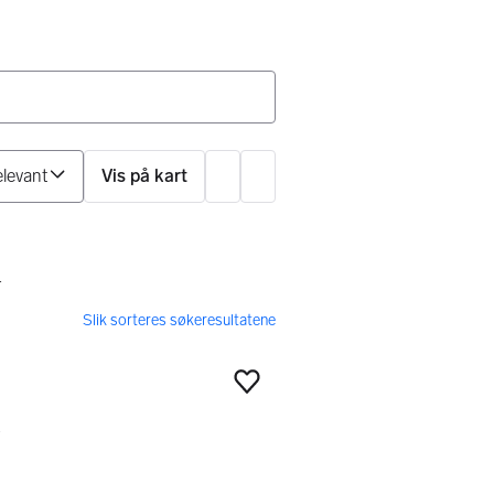
Sorter på
Vis på kart
Innstillinger
ilter
r
Legg til som favoritt