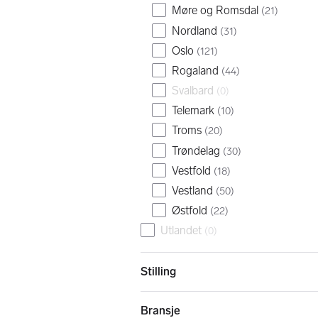
Møre og Romsdal
(
21
)
Nordland
(
31
)
Oslo
(
121
)
Rogaland
(
44
)
Svalbard
(
0
)
Telemark
(
10
)
Troms
(
20
)
Trøndelag
(
30
)
Vestfold
(
18
)
Vestland
(
50
)
Østfold
(
22
)
Utlandet
(
0
)
Stilling
Bransje