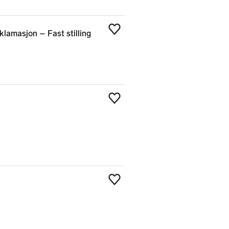
lamasjon – Fast stilling
Legg til som favoritt
Legg til som favoritt
Legg til som favoritt