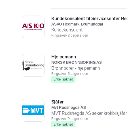
Kundekonsulent til Servicesenter Rek
ASKO Hedmark, Brumunddal
Kundekonsulent
Ringsaker
2 dager siden
Hjelpemann
NORSK BRØNNBORING AS
Brønnborer - hjelpemann
Ringsaker
5 dager siden
Enkel søknad
Sjåfør
Mvt Rudshøgda AS
MVT Rudshøgda AS søker krokbilsjåfør
Ringsaker
9 dager siden
Enkel søknad