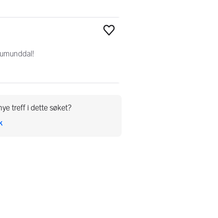
Legg til som favoritt
Brumunddal!
ye treff i dette søket?
k