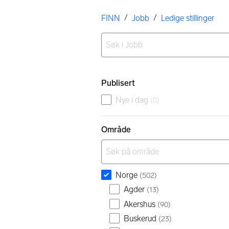
Her er du
/
/
FINN
Jobb
Ledige stillinger
Ingen resultater
Filtre
Publisert
Nye i dag
(
0
)
Område
Norge
(
502
)
Agder
(
13
)
Akershus
(
90
)
Buskerud
(
23
)