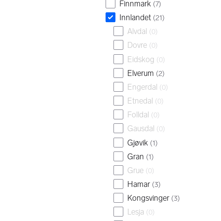
Finnmark
(
7
)
Innlandet
(
21
)
Alvdal
(
0
)
Dovre
(
0
)
Eidskog
(
0
)
Elverum
(
2
)
Engerdal
(
0
)
Etnedal
(
0
)
Folldal
(
0
)
Gausdal
(
0
)
Gjøvik
(
1
)
Gran
(
1
)
Grue
(
0
)
Hamar
(
3
)
Kongsvinger
(
3
)
Lesja
(
0
)