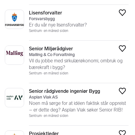
Lisensforvalter
Legg
Forsvarsbygg
Er du vår nye lisensforvalter?
Sentrum
en måned siden
Senior Miljørådgiver
Legg
Malling & Co Forvaltning
Vil du jobbe med sirkulærøkonomi, ombruk og
bærekraft i bygg?
Sentrum
en måned siden
Senior rådgivende ingeniør Bygg
Legg
Asplan Viak AS
Noen må sørge for at idéen faktisk står oppreist
– er dette deg? Asplan Viak søker Senior RIB!
Sentrum
en måned siden
Prosjektleder