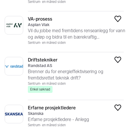
Sentrum
en måned siden
VA-prosess
Legg
Asplan Viak
Vil du jobbe med fremtidens renseanlegg for vann
og avløp og bidra til en bærekraftig
samfunnsutvikling?
Sentrum
en måned siden
Driftstekniker
Legg
Randstad AS
Brenner du for energieffektivisering og
fremtidsrettet teknisk drift?
Sentrum
en måned siden
Enkel søknad
Erfarne prosjektledere
Legg
Skanska
Erfarne prosjektledere - Anlegg
Sentrum
en måned siden