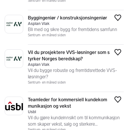
Sentrum
en måned siden
Byggingeniør / konstruksjonsingeniør
Legg
Asplan Viak
Bli med og sikre bygg for fremtidens samfunn
Sentrum
en måned siden
Vil du prosjektere VVS-løsninger som s
Legg
tyrker Norges beredskap?
Asplan Viak
Vil du bygge robuste og fremtidsrettede VVS-
løsninger?
Sentrum
en måned siden
Teamleder for kommersiell kundekom
Legg
munikasjon og vekst
Usbl
Vil du gjøre kundeinnsikt om til kommunikasjon
som skaper vekst, salg og sterkere
Sentrum
en måned siden