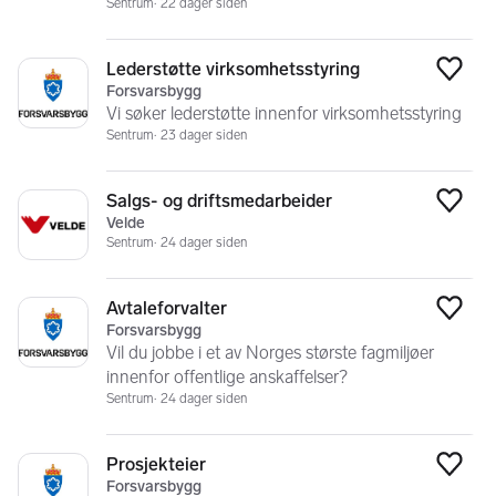
Sentrum
22 dager siden
Lederstøtte virksomhetsstyring
Legg
Forsvarsbygg
Vi søker lederstøtte innenfor virksomhetsstyring
Sentrum
23 dager siden
Salgs- og driftsmedarbeider
Legg
Velde
Sentrum
24 dager siden
Avtaleforvalter
Legg
Forsvarsbygg
Vil du jobbe i et av Norges største fagmiljøer
innenfor offentlige anskaffelser?
Sentrum
24 dager siden
Prosjekteier
Legg
Forsvarsbygg