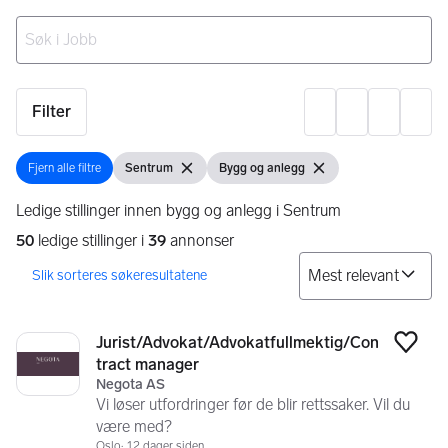
Ingen resultater
Filter
Innst
Fjern alle filtre
Sentrum
Bygg og anlegg
Fjern alle filtre
Vis filter
Fjern filter
Vis filter
Fjern filter
Ledige stillinger innen bygg og anlegg i Sentrum
50
ledige stillinger i
39
annonser
So
Søkeresultater
50 resultater
Jurist/Advokat/Advokatfullmektig/Con
Legg
tract manager
Negota AS
Vi løser utfordringer før de blir rettssaker. Vil du
være med?
Oslo
12 dager siden