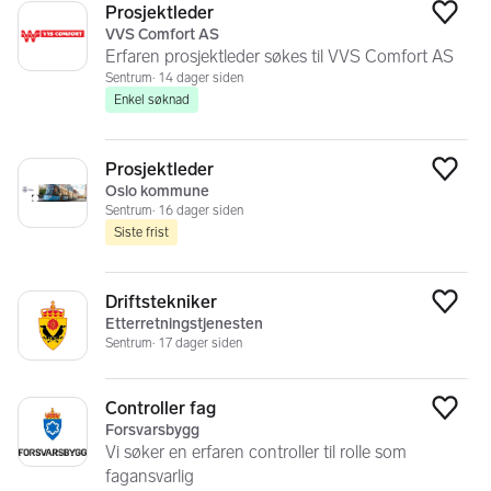
Prosjektleder
Legg
VVS Comfort AS
Erfaren prosjektleder søkes til VVS Comfort AS
Sentrum
14 dager siden
Enkel søknad
Prosjektleder
Legg
Oslo kommune
Sentrum
16 dager siden
Siste frist
Driftstekniker
Legg
Etterretningstjenesten
Sentrum
17 dager siden
Controller fag
Legg
Forsvarsbygg
Vi søker en erfaren controller til rolle som
fagansvarlig