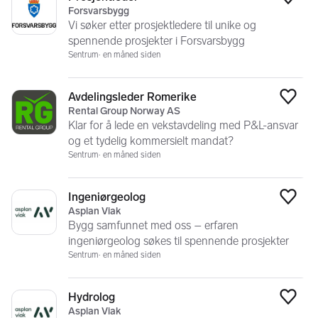
Legg
Forsvarsbygg
Vi søker etter prosjektledere til unike og
spennende prosjekter i Forsvarsbygg
Sentrum
en måned siden
Avdelingsleder Romerike
Legg
Rental Group Norway AS
Klar for å lede en vekstavdeling med P&L-ansvar
og et tydelig kommersielt mandat?
Sentrum
en måned siden
Ingeniørgeolog
Legg
Asplan Viak
Bygg samfunnet med oss – erfaren
ingeniørgeolog søkes til spennende prosjekter
Sentrum
en måned siden
Hydrolog
Legg
Asplan Viak