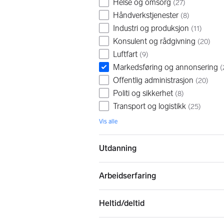
Helse og omsorg
(
27
)
Håndverkstjenester
(
8
)
Industri og produksjon
(
11
)
Konsulent og rådgivning
(
20
)
Luftfart
(
9
)
Markedsføring og annonsering
(
Offentlig administrasjon
(
20
)
Politi og sikkerhet
(
8
)
Transport og logistikk
(
25
)
Vis alle
Utdanning
Arbeidserfaring
Heltid/deltid