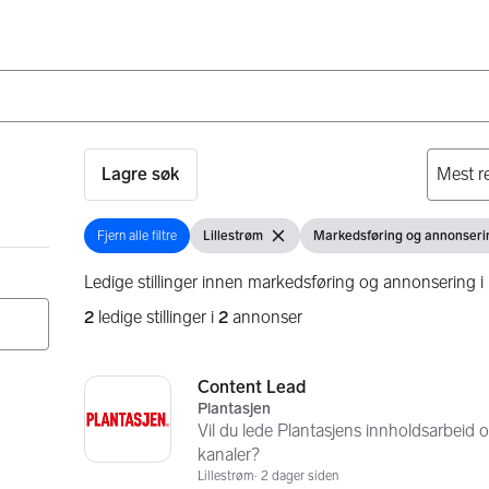
Lagre søk
Fjern alle filtre
Lillestrøm
Markedsføring og annonseri
Fjern alle filtre
Vis filter
Fjern filter
Vis filter
Ledige stillinger innen markedsføring og annonsering i 
2
ledige stillinger i
2
annonser
Søkeresultater
2 resultater
Content Lead
Plantasjen
Vil du lede Plantasjens innholdsarbeid o
kanaler?
Lillestrøm
2 dager siden