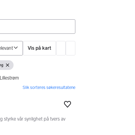
Sorter på
Vis på kart
Innstillinger
ng
Fjern filter
Lillestrøm
Legg til som favoritt
g styrke vår synlighet på tvers av