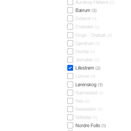
Aurskog-Høland
(
0
)
Bærum
(
3
)
Eidsvoll
(
0
)
Enebakk
(
0
)
Frogn - Drøbak
(
0
)
Gjerdrum
(
0
)
Hurdal
(
0
)
Jevnaker
(
0
)
Lillestrøm
(
2
)
Lunner
(
0
)
Lørenskog
(
3
)
Nannestad
(
0
)
Nes
(
0
)
Nesodden
(
0
)
Nittedal
(
0
)
Nordre Follo
(
1
)