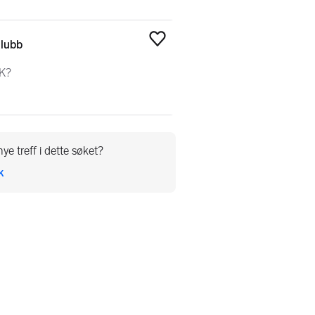
klubb
Legg til som favoritt
SK?
ye treff i dette søket?
k