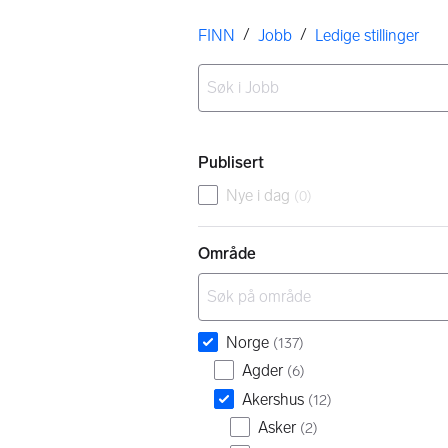
Her er du
/
/
FINN
Jobb
Ledige stillinger
Ingen resultater
Filtre
Publisert
Nye i dag
(
0
)
Område
Norge
(
137
)
Agder
(
6
)
Akershus
(
12
)
Asker
(
2
)