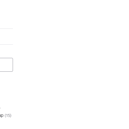
)
ap
(
15
)