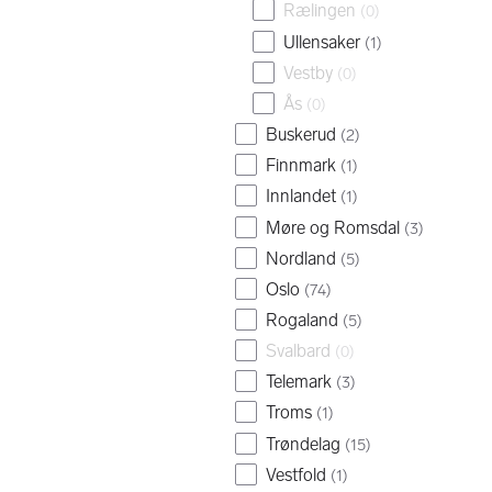
Rælingen
(
0
)
Ullensaker
(
1
)
Vestby
(
0
)
Ås
(
0
)
Buskerud
(
2
)
Finnmark
(
1
)
Innlandet
(
1
)
Møre og Romsdal
(
3
)
Nordland
(
5
)
Oslo
(
74
)
Rogaland
(
5
)
Svalbard
(
0
)
Telemark
(
3
)
Troms
(
1
)
Trøndelag
(
15
)
Vestfold
(
1
)