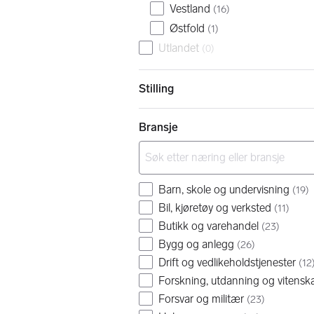
Vestland
(
16
)
Østfold
(
1
)
Utlandet
(
0
)
Stilling
Bransje
Barn, skole og undervisning
(
19
)
Bil, kjøretøy og verksted
(
11
)
Butikk og varehandel
(
23
)
Bygg og anlegg
(
26
)
Drift og vedlikeholdstjenester
(
12
Forskning, utdanning og vitensk
Forsvar og militær
(
23
)