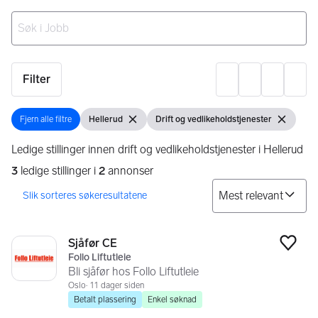
Ingen resultater
Filter
Innst
Fjern alle filtre
Hellerud
Drift og vedlikeholdstjenester
Fjern alle filtre
Vis filter
Fjern filter
Vis filter
Fjern filter
Ledige stillinger innen drift og vedlikeholdstjenester i Hellerud
3
ledige stillinger i
2
annonser
So
Søkeresultater
3 resultater
Sjåfør CE
Legg
Follo Liftutleie
Bli sjåfør hos Follo Liftutleie
Oslo
11 dager siden
Betalt plassering
Enkel søknad