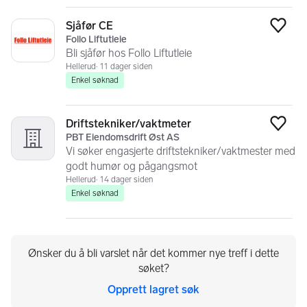
Sjåfør CE
Legg
Follo Liftutleie
Bli sjåfør hos Follo Liftutleie
Hellerud
11 dager siden
Enkel søknad
Driftstekniker/vaktmeter
Legg
PBT Eiendomsdrift Øst AS
Vi søker engasjerte driftstekniker/vaktmester med
godt humør og pågangsmot
Hellerud
14 dager siden
Enkel søknad
Ønsker du å bli varslet når det kommer nye treff i dette
søket?
Opprett lagret søk