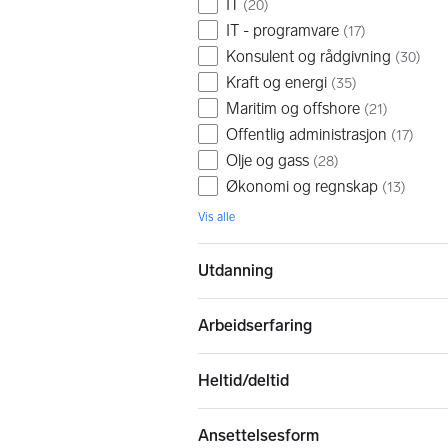
IT
(
20
)
IT - programvare
(
17
)
Konsulent og rådgivning
(
30
)
Kraft og energi
(
35
)
Maritim og offshore
(
21
)
Offentlig administrasjon
(
17
)
Olje og gass
(
28
)
Økonomi og regnskap
(
13
)
Vis alle
Utdanning
Arbeidserfaring
Heltid/deltid
Ansettelsesform