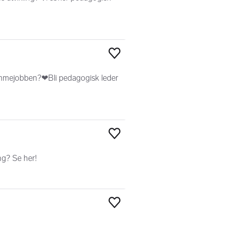
Legg til som favoritt
ømmejobben?❤Bli pedagogisk leder
Legg til som favoritt
ng? Se her!
Legg til som favoritt