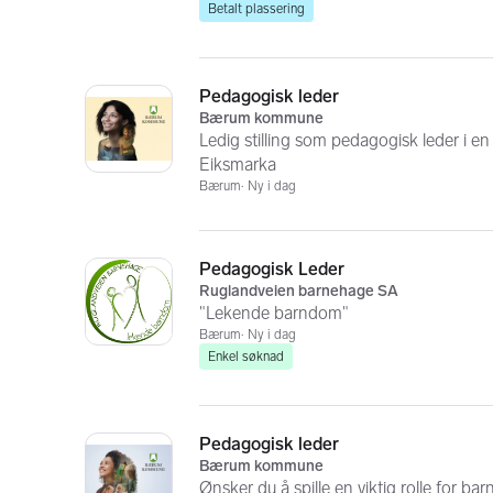
Betalt plassering
Pedagogisk leder
Bærum kommune
Ledig stilling som pedagogisk leder i en
Eiksmarka
Bærum
Ny i dag
Pedagogisk Leder
Ruglandveien barnehage SA
"Lekende barndom"
Bærum
Ny i dag
Enkel søknad
Pedagogisk leder
Bærum kommune
Ønsker du å spille en viktig rolle for ba