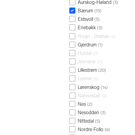
Aurskog-Høland
(
3
)
Bærum
(
15
)
Eidsvoll
(
5
)
Enebakk
(
3
)
Frogn - Drøbak
(
0
)
Gjerdrum
(
1
)
Hurdal
(
0
)
Jevnaker
(
0
)
Lillestrøm
(
20
)
Lunner
(
0
)
Lørenskog
(
14
)
Nannestad
(
0
)
Nes
(
2
)
Nesodden
(
3
)
Nittedal
(
5
)
Nordre Follo
(
6
)