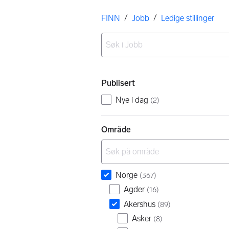
Her er du
/
/
FINN
Jobb
Ledige stillinger
Ingen resultater
Filtre
Publisert
Nye i dag
(
2
)
Område
Norge
(
367
)
Agder
(
16
)
Akershus
(
89
)
Asker
(
8
)