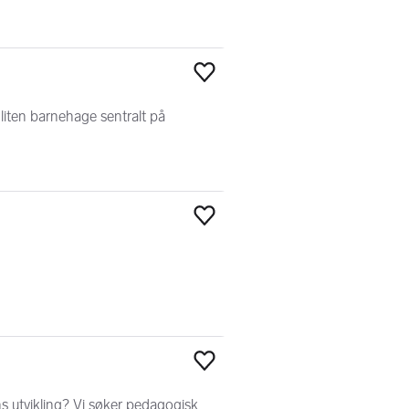
Legg til som favoritt
 liten barnehage sentralt på
Legg til som favoritt
Legg til som favoritt
rns utvikling? Vi søker pedagogisk