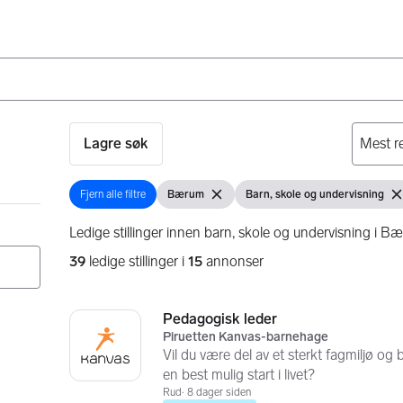
Lagre søk
Fjern alle filtre
Bærum
Barn, skole og undervisning
Fjern alle filtre
Vis filter
Fjern filter
Vis filter
Fje
Ledige stillinger innen barn, skole og undervisning i B
39
ledige stillinger i
15
annonser
Søkeresultater
39 resultater
Pedagogisk leder
Piruetten Kanvas-barnehage
Vil du være del av et sterkt fagmiljø og
en best mulig start i livet?
Rud
8 dager siden