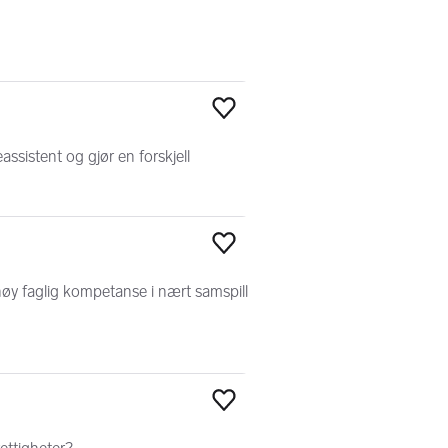
Legg til som favoritt
ssistent og gjør en forskjell
Legg til som favoritt
øy faglig kompetanse i nært samspill
Legg til som favoritt