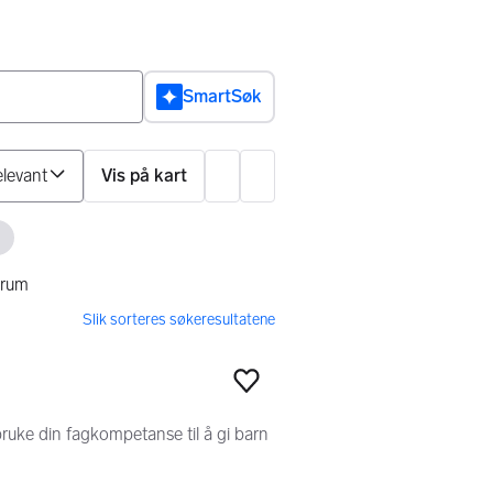
SmartSøk
Sorter på
Vis på kart
Innstillinger
rn filter
ærum
Legg til som favoritt
 bruke din fagkompetanse til å gi barn