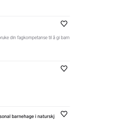
Legg til som favoritt
 bruke din fagkompetanse til å gi barn
Legg til som favoritt
ersonal barnehage i naturskj
Legg til som favoritt