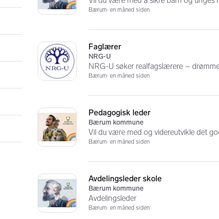
Vil du være med å sikre barn og unges r
Bærum
en måned siden
Faglærer
NRG-U
NRG-U søker realfagslærere – drømmest
Bærum
en måned siden
Pedagogisk leder
Bærum kommune
Vil du være med og videreutvikle det go
Bærum
en måned siden
Avdelingsleder skole
Bærum kommune
Avdelingsleder
Bærum
en måned siden