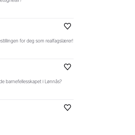
ettigheter?
Legg til som favoritt
illingen for deg som realfagslærer!
Legg til som favoritt
de barnefellesskapet i Lønnås?
Legg til som favoritt