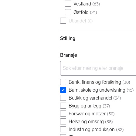
Vestland
(
63
)
Østfold
(
21
)
Utlandet
(
0
)
Stilling
Bransje
Bank, finans og forsikring
(
30
)
Barn, skole og undervisning
(
15
)
Butikk og varehandel
(
34
)
Bygg og anlegg
(
37
)
Forsvar og militær
(
30
)
Helse og omsorg
(
38
)
Industri og produksjon
(
32
)