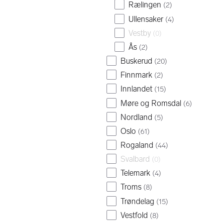
Rælingen
(
2
)
Ullensaker
(
4
)
Vestby
(
0
)
Ås
(
2
)
Buskerud
(
20
)
Finnmark
(
2
)
Innlandet
(
15
)
Møre og Romsdal
(
6
)
Nordland
(
5
)
Oslo
(
61
)
Rogaland
(
44
)
Svalbard
(
0
)
Telemark
(
4
)
Troms
(
8
)
Trøndelag
(
15
)
Vestfold
(
8
)